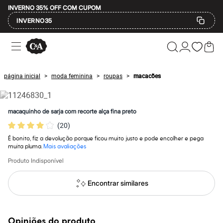
INVERNO 35% OFF COM CUPOM
INVERNO35
Ofertas
Compre por Departamento
Feminino
Masculino
página inicial
moda feminina
roupas
macacões
>
>
>
Infantil
Calçados
Mindse7
Plus Size
macaquinho de sarja com recorte alça fina preto
Até 20% off
(
20
)
Até 40% off
Até 60% off
É bonito, fiz a devolução porque ficou muito justo e pode encolher e pega
A partir de 60% off
muita pluma.
Mais avaliações
Feminino
Em alta
Produto Indisponível
Inverno
Alfaiataria
Encontrar similares
Novidades
Roupas
Blusas e Camisetas
Básicos
Opiniões do produto