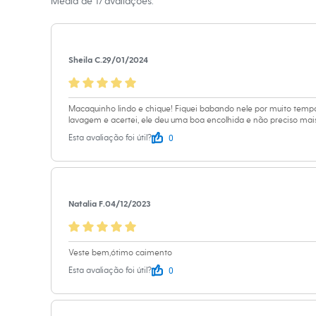
A gente se encontra na
Média de
17
avaliações.
Relógios
Calçados
Informacoes gerai
Botas
Chinelos
Material
:
Linho
Sapatos
Sheila C.
29/01/2024
Cor
:
Bege
Sandálias e Papetes
Tênis
Marcas
:
City
Moda esportiva
Gênero
:
Femin
Acessórios
Macaquinho lindo e chique! Fiquei babando nele por muito tem
Bermudas
lavagem e acertei, ele deu uma boa encolhida e não preciso mais
Camisetas
0
Esta avaliação foi útil?
Calças
Calçados
Regatas
Moda íntima
Cuecas
Natalia F.
04/12/2023
Meias
Pijamas
Moda praia
Personagens
Veste bem,ótimo caimento
Plus size
0
Esta avaliação foi útil?
Blusas e Camisetas
Calças
Camisas
Casacos e Jaquetas