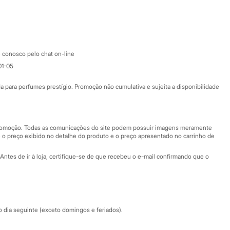
Google store
Apple store
Atendimento
 conosco pelo chat on-line
01-05
Ajuda
Fale conosco
ara perfumes prestígio. Promoção não cumulativa e sujeita a disponibilidade
Nossas lojas
Nossas lojas plus size
Central de ética
 promoção. Todas as comunicações do site podem possuir imagens meramente
 o preço exibido no detalhe do produto e o preço apresentado no carrinho de
Eventos
Antes de ir à loja, certifique-se de que recebeu o e-mail confirmando que o
Especial Dia dos Pais
dia seguinte (exceto domingos e feriados).