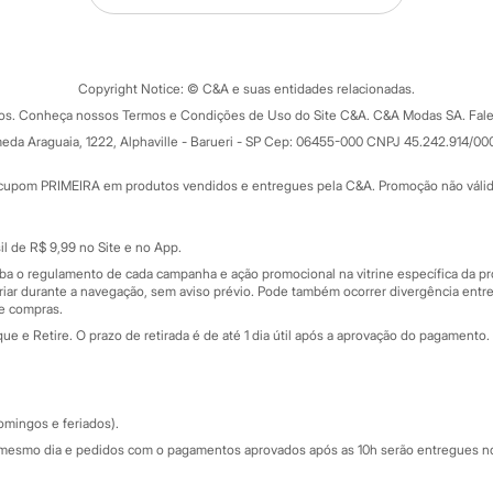
Tipos de serviços
o C&A
Clique e retire
Trocas e devoluções
ograma
Copyright Notice: © C&A e suas entidades relacionadas.
Formas de pagamento
dos. Conheça nossos Termos e Condições de Uso do Site C&A. C&A Modas SA. Fale
Todas as vantagens
ay
eda Araguaia, 1222, Alphaville - Barueri - SP Cep: 06455-000 CNPJ 45.242.914/00
Minha C&A
rtão
Cupons de desconto
cupom PRIMEIRA em produtos vendidos e entregues pela C&A. Promoção não válida p
Cartão presente
atórios
Sobre o cartão presente
nceira
l de R$ 9,99 no Site e no App.
de
iba o regulamento de cada campanha e ação promocional na vitrine específica da
iar durante a navegação, sem aviso prévio. Pode também ocorrer divergência entre
de compras.
 e Retire. O prazo de retirada é de até 1 dia útil após a aprovação do pagamento. 
omingos e feriados).
mesmo dia e pedidos com o pagamentos aprovados após as 10h serão entregues no 
Segurança e qualidade