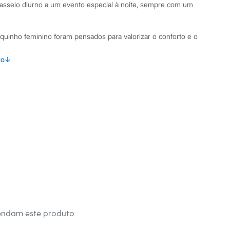
passeio diurno a um evento especial à noite, sempre com um
uinho feminino foram pensados para valorizar o conforto e o
to
↓
cido plano de linho, que oferece um toque fresco e
com amarração lateral, criando um elegante efeito de short
za o colo e mangas curtas amplas que garantem liberdade de
parte posterior para um ajuste perfeito e confortável ao corpo.
mbinações Para um look casual e despojado, combine-o com
 acessórios de fibras naturais. Se a ocasião pedir mais
dálias de salto bloco, um cinto marcante e joias delicadas.
no é uma peça-chave que se adapta facilmente a diferentes
endam este produto