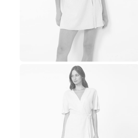
Roupas
Blusas e Camisetas
Básicos
Calças
Casacos e Jaquetas
Jeans
Macacões
Saias
Shorts e Bermudas
Vestidos
Acessórios
Bolsas
Bonés e Chapéus
Bijoux
Cintos
Óculos
Relógios
Calçados
Botas
Chinelos
Rasteirinhas
Sandálias
Sapatilhas
Tênis
Marcas