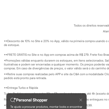
Homem Aranha
Sobre a C&A
Cartão C&A
Minecraft
Sobre o cartã
Fornecedores
Naruto
Termos e condições
C&A&VC
Patrulha Canina
Conheça o pr
Sonic
Política de privacidade
Stitch
Todos os direitos reserva
Trabalhe conosco
C&A Pay
Beleza
Sobre o C&A P
Alam
Sustentabilidade
Kits
Solicite seu ca
Perfumes árabes
Mapa do site
**Desconto de 10% no Site e 20% no App, válido na primeira compra usando o 
Novidades
Governança
Investidores
de estoque.
Cabelos
Ouvidoria / Rel
Sala de imprensa
Condicionador
Educação fina
**FRETE GRÁTIS no Site e no App em compras acima de R$ 279. Frete fixo Brasi
Escovas e Pentes
Privacidade
Finalizadores
Sustentabilida
*Promoções válidas enquanto durarem os estoques, em itens selecionados. Sa
Configuração de cookies
ilustrativas e podem ser encerradas a qualquer momento. Os preços poderão var
Shampoo
Minha privacidade
compras. Em caso de divergências de preços, o valor válido será o do carrinho 
Tratamento
Cuidados com o corpo
**Retire suas compras realizadas pelo APP e site da C&A com a modalidade Clique
Hidratante
pedido está pronto para retirada.
Protetor solar
Tratamento
**Entrega Turbo e Rápida
Cuidados com o rosto
Turbo: Pedidos aprovados entre 10h e 17h, serão entregues em até 4h (exceto d
Esfoliante
Personal Shopper
Rápida: Pedidos com os pagamentos aprovados até as 10h, serão entregues no 
Hidratante
Protetor solar
*O valor do frete para o turbo é R$ 24,99 e para a rápida é R$ 14,99.
Te ajudo a procurar produtos, montar looks e encontrar
Formas de pagamento