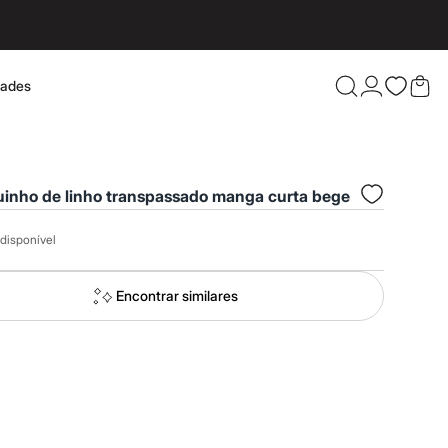
dades
Confira 
inho de linho transpassado manga curta bege
disponível
Encontrar similares