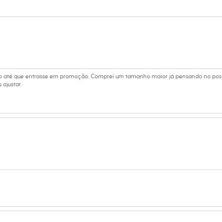
 C&A! ❤
s:
ino
po até que entrasse em promoção. Comprei um tamanho maior já pensando no poss
 ajustar.