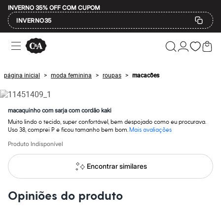
INVERNO 35% OFF COM CUPOM
INVERNO35
Ofertas
Compre por Departamento
Feminino
Masculino
página inicial
moda feminina
roupas
macacões
>
>
>
Infantil
Calçados
Mindse7
Plus Size
macaquinho com sarja com cordão kaki
Até 20% off
Muito lindo o tecido, super confortável, bem despojado como eu procurava.
Até 40% off
Uso 38, comprei P e ficou tamanho bem bom.
Mais avaliações
Até 60% off
A partir de 60% off
Produto Indisponível
Feminino
Em alta
Encontrar similares
Inverno
Alfaiataria
Novidades
Opiniões do produto
Roupas
Blusas e Camisetas
Básicos