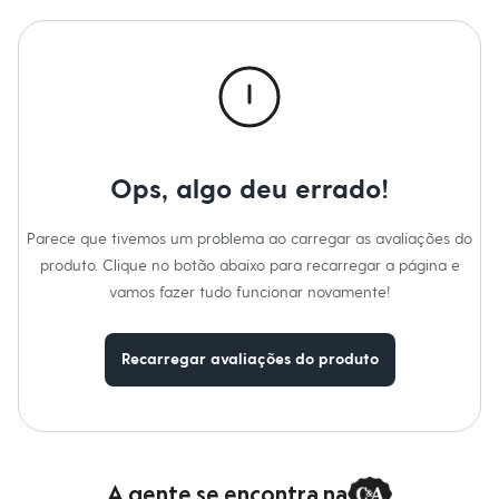
Calças
Casacos e Jaquetas
Jeans
Macacões
Saias
Shorts e Bermudas
Vestidos
Acessórios
Bolsas
Bonés e Chapéus
Ops, algo deu errado!
Bijoux
Cintos
Parece que tivemos um problema ao carregar as avaliações do
Óculos
Relógios
produto. Clique no botão abaixo para recarregar a página e
Calçados
vamos fazer tudo funcionar novamente!
Botas
Chinelos
Rasteirinhas
Recarregar avaliações do produto
Sandálias
Sapatilhas
Tênis
Marcas
City
Clock House
Mindset
A gente se encontra na