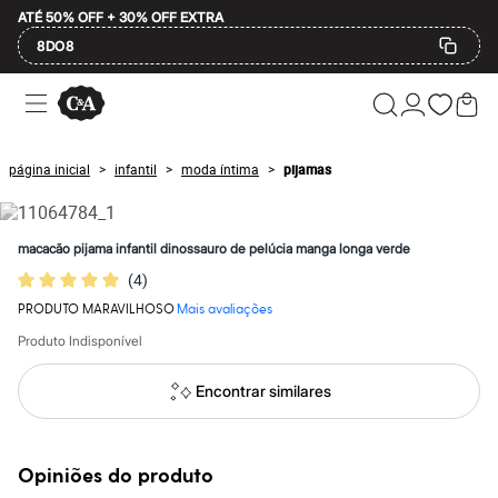
ATÉ 50% OFF + 30% OFF EXTRA
8DO8
Ofertas
Compre por Departamento
Feminino
Masculino
página inicial
infantil
moda íntima
pijamas
>
>
>
Infantil
Calçados
Plus Size
2 calçados por R$189
macacão pijama infantil dinossauro de pelúcia manga longa verde
2 peças por R$199
(
4
)
3 lingeries por R$99
3 itens de beleza por R$129
PRODUTO MARAVILHOSO
Mais avaliações
Até 20% off
Até 40% off
Produto Indisponível
Até 60% off
A partir de 60% off
Encontrar similares
Feminino
Em alta
Inverno
Alfaiataria
Opiniões do produto
Novidades