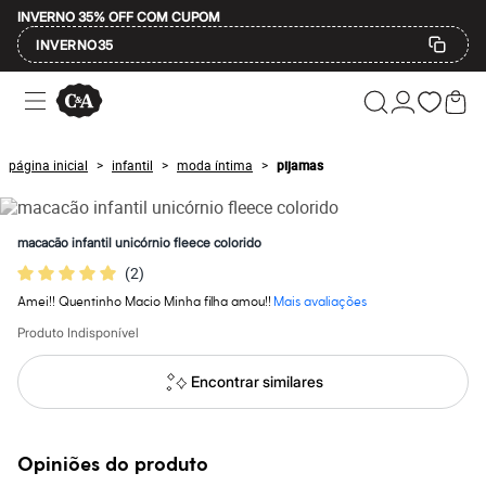
INVERNO 35% OFF COM CUPOM
INVERNO35
Ofertas
Compre por Departamento
Feminino
Masculino
página inicial
infantil
moda íntima
pijamas
>
>
>
Infantil
Calçados
Mindse7
Plus Size
macacão infantil unicórnio fleece colorido
Até 20% off
(
2
)
Até 40% off
Até 60% off
Amei!! Quentinho Macio Minha filha amou!!
Mais avaliações
A partir de 60% off
Feminino
Produto Indisponível
Em alta
Inverno
Encontrar similares
Alfaiataria
Novidades
Roupas
Blusas e Camisetas
Opiniões do produto
Básicos