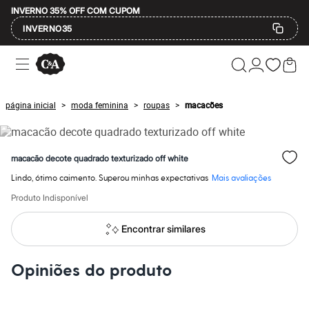
INVERNO 35% OFF COM CUPOM
INVERNO35
Ofertas
Compre por Departamento
Feminino
Masculino
página inicial
moda feminina
roupas
macacões
>
>
>
Infantil
Calçados
Mindse7
Plus Size
macacão decote quadrado texturizado off white
Até 20% off
Até 40% off
Lindo, ótimo caimento. Superou minhas expectativas
Mais avaliações
Até 60% off
A partir de 60% off
Produto Indisponível
Feminino
Em alta
Encontrar similares
Inverno
Alfaiataria
Novidades
Opiniões do produto
Roupas
Blusas e Camisetas
Básicos