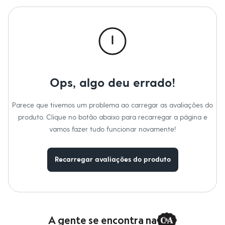
Calças
Casacos e Jaquetas
Jeans
Macacões
Saias
Shorts e Bermudas
Vestidos
Acessórios
Bolsas
Ops, algo deu errado!
Bonés e Chapéus
Bijoux
Cintos
Parece que tivemos um problema ao carregar as avaliações do
Óculos
produto. Clique no botão abaixo para recarregar a página e
Relógios
Calçados
vamos fazer tudo funcionar novamente!
Botas
Chinelos
Rasteirinhas
Recarregar avaliações do produto
Sandálias
Sapatilhas
Tênis
Marcas
City
Clock House
Mindset
A gente se encontra na