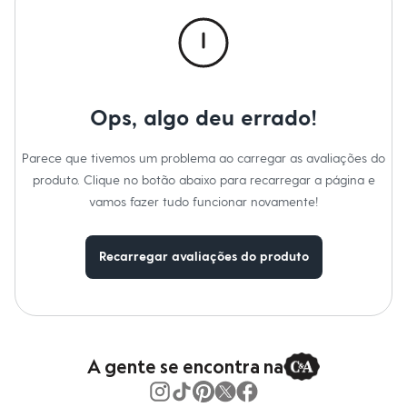
Calças
Casacos e Jaquetas
Jeans
Macacões
Saias
Shorts e Bermudas
Vestidos
Ops, algo deu errado!
Acessórios
Bolsas
Bonés e Chapéus
Parece que tivemos um problema ao carregar as avaliações do
Bijoux
produto. Clique no botão abaixo para recarregar a página e
Cintos
Óculos
vamos fazer tudo funcionar novamente!
Relógios
Calçados
Botas
Recarregar avaliações do produto
Chinelos
Rasteirinhas
Sandálias
Sapatilhas
Tênis
Marcas
City
A gente se encontra na
Clock House
Mindset