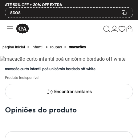
ATÉ 50% OFF + 30% OFF EXTRA
8DO8
Ofertas
Compre por Departamento
Feminino
Masculino
página inicial
infantil
roupas
macacões
>
>
>
Infantil
Calçados
Mindse7
Plus Size
macacão curto infantil poá unicórnio bordado off white
Até 20% off
Até 40% off
Produto Indisponível
Até 60% off
A partir de 60% off
Encontrar similares
Feminino
Em alta
Inverno
Opiniões do produto
Alfaiataria
Novidades
Roupas
Blusas e Camisetas
Básicos