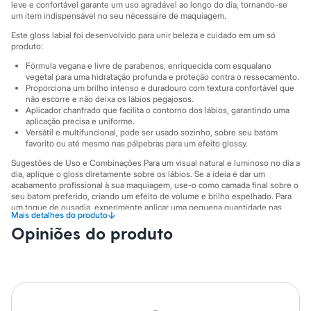
Sawary
leve e confortável garante um uso agradável ao longo do dia, tornando-se
Yessica
um item indispensável no seu nécessaire de maquiagem.
Moda esportiva
Este gloss labial foi desenvolvido para unir beleza e cuidado em um só
Acessórios
produto:
Blusas
Calçados
Fórmula vegana e livre de parabenos, enriquecida com esqualano
Leggings
vegetal para uma hidratação profunda e proteção contra o ressecamento.
Proporciona um brilho intenso e duradouro com textura confortável que
Shorts e Bermudas
não escorre e não deixa os lábios pegajosos.
Tops
Aplicador chanfrado que facilita o contorno dos lábios, garantindo uma
Moda íntima
aplicação precisa e uniforme.
Calcinhas
Versátil e multifuncional, pode ser usado sozinho, sobre seu batom
Cintas e Modeladores
favorito ou até mesmo nas pálpebras para um efeito glossy.
Meias
Sugestões de Uso e Combinações Para um visual natural e luminoso no dia a
Pijamas
dia, aplique o gloss diretamente sobre os lábios. Se a ideia é dar um
Sutiãs e Tops
acabamento profissional à sua maquiagem, use-o como camada final sobre o
Moda praia
seu batom preferido, criando um efeito de volume e brilho espelhado. Para
Biquínis
um toque de ousadia, experimente aplicar uma pequena quantidade nas
Maiôs
↓
Mais detalhes do produto
pálpebras, criando um look moderno com efeito glossy.
Saídas de praia
Opiniões do produto
A gente se encontra na C&A! ❤
Personagens
Plus size
Informacoes gerais:
Blusas e Camisetas
Cor
:
Transparente
Calças
Marcas
:
Dailus
Casacos e Jaquetas
Jeans