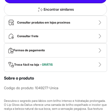
Calças
Casacos e Jaquetas
Jeans
Encontrar similares
Macacões
Saias
Shorts e Bermudas
Consultar produtos em lojas proximas
Vestidos
Acessórios
Bolsas
Consultar frete
Bonés e Chapéus
Bijoux
Cintos
Formas de pagamento
Óculos
Relógios
Calçados
Troca fácil na loja -
GRÁTIS
Botas
Chinelos
Rasteirinhas
Sobre o produto
Sandálias
Sapatilhas
Codigo do produto
:
1049277-Unica
Tênis
Marcas
City
Descubra o segredo para lábios com brilho intenso e hidratação prolongada.
Clock House
O Lip Gloss da Dailus oferece uma camada de brilho espelhado e incolor que
Mindset
realça a beleza natural da sua boca, sem a sensação pegajosa. Sua textura