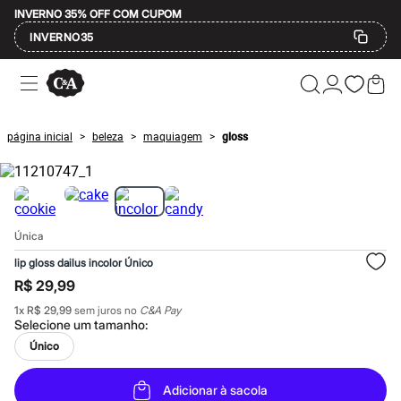
INVERNO 35% OFF COM CUPOM
INVERNO35
Ofertas
Compre por Departamento
Feminino
Masculino
página inicial
beleza
maquiagem
gloss
>
>
>
Infantil
Calçados
Mindse7
Plus Size
Até 20% off
Até 40% off
Única
Até 60% off
A partir de 60% off
lip gloss dailus incolor Único
Feminino
R$ 29,99
Em alta
Inverno
1
x
R$ 29,99
sem juros no
C&A Pay
Alfaiataria
Selecione um
tamanho
:
Novidades
Único
Roupas
Blusas e Camisetas
Básicos
Adicionar à sacola