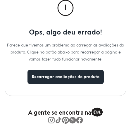
Moda esportiva
Shorts e Saias
Vestidos
Masculino
Em alta
Dia dos Pais
Ops, algo deu errado!
Inverno
Novidades
Roupas
Parece que tivemos um problema ao carregar as avaliações do
Bermudas
produto. Clique no botão abaixo para recarregar a página e
Camisas
vamos fazer tudo funcionar novamente!
Calças
Camisetas e Regatas
Casacos e Jaquetas
Jeans
Recarregar avaliações do produto
Polos
Acessórios
Bolsas e Mochilas
Chapéus e Bonés
Cintos
Carteiras
A gente se encontra na
Óculos
Relógios
Calçados
Botas