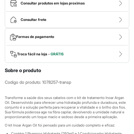
Roupas
Consultar produtos em lojas proximas
Blusas e Camisetas
Básicos
Calças
Consultar frete
Casacos e Jaquetas
Jeans
Macacões
Formas de pagamento
Saias
Shorts e Bermudas
Vestidos
Acessórios
Troca fácil na loja -
GRÁTIS
Bolsas
Bonés e Chapéus
Sobre o produto
Bijoux
Cintos
Óculos
Codigo do produto
:
1078257-transp
Relógios
Calçados
Botas
Transforme a saúde dos seus cabelos com o kit de tratamento Inoar Argan
Chinelos
Oil. Desenvolvido para oferecer uma hidratação profunda e duradoura, este
conjunto é a solução perfeita para recuperar a vitalidade e o brilho dos fios.
Rasteirinhas
Sua fórmula poderosa age na fibra capilar, devolvendo a umidade natural e
Sandálias
proporcionando um toque macio e sedoso desde a primeira aplicação.
Sapatilhas
Tênis
O kit Inoar Argan Oil foi pensado para um cuidado completo e eficaz:
Marcas
Contém 1 Shampoo Hidratante (250ml) e 1 Condicionador Hidratante