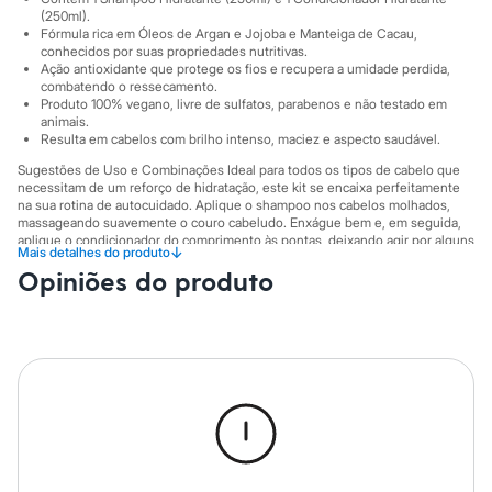
City
(250ml).
Clock House
Fórmula rica em Óleos de Argan e Jojoba e Manteiga de Cacau,
Mindset
conhecidos por suas propriedades nutritivas.
Sawary
Ação antioxidante que protege os fios e recupera a umidade perdida,
Yessica
combatendo o ressecamento.
Moda esportiva
Produto 100% vegano, livre de sulfatos, parabenos e não testado em
Acessórios
animais.
Resulta em cabelos com brilho intenso, maciez e aspecto saudável.
Blusas
Calçados
Sugestões de Uso e Combinações Ideal para todos os tipos de cabelo que
Leggings
necessitam de um reforço de hidratação, este kit se encaixa perfeitamente
Shorts e Bermudas
na sua rotina de autocuidado. Aplique o shampoo nos cabelos molhados,
Tops
massageando suavemente o couro cabeludo. Enxágue bem e, em seguida,
Moda íntima
aplique o condicionador do comprimento às pontas, deixando agir por alguns
↓
Mais detalhes do produto
minutos antes de enxaguar. Para um tratamento ainda mais completo,
Calcinhas
Opiniões do produto
explore outros produtos da linha Argan Oil.
Cintas e Modeladores
Meias
A gente se encontra na C&A! ❤
Pijamas
Informacoes gerais:
Sutiãs e Tops
Moda praia
Tipo de Cabelo
:
Danificados
Biquínis
Marcas
:
Inoar
Maiôs
Saídas de praia
Personagens
Plus size
Blusas e Camisetas