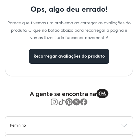
Calças
Casacos e Jaquetas
Ops, algo deu errado!
Jeans
Moda esportiva
Parece que tivemos um problema ao carregar as avaliações do
Shorts e Saias
Vestidos
produto. Clique no botão abaixo para recarregar a página e
Masculino
vamos fazer tudo funcionar novamente!
Em alta
Dia dos Pais
Inverno
Recarregar avaliações do produto
Novidades
Roupas
Bermudas
Camisas
Calças
Camisetas e Regatas
Casacos e Jaquetas
A gente se encontra na
Jeans
Polos
Acessórios
Bolsas e Mochilas
Chapéus e Bonés
Cintos
Feminino
Carteiras
Blusas
Calças
Vestidos
Saias
Casacos
Moda Praia
Moda Íntima
Óculos