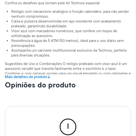
Sawary
Confira os detalhes que tornam este kit Technos especial:
Yessica
Relógio com mecanismo analógico e função calendário, para não perder
Moda esportiva
nenhum compromisso.
Acessórios
Caixa e pulseira desenvolvidas em aço resistente com acabamento
Blusas
prateado, garantindo durabilidade.
Calçados
Visor azul com marcadores numéricos, que confere um toque de
Leggings
sofisticação ao acessório.
Shorts e Bermudas
Resistência à água de 5 ATM (50 metros), ideal para o uso diário sem
Tops
preocupações.
Moda íntima
Acompanha um canivete multifuncional exclusivo da Technos, perfeito
para diversas situações.
Calcinhas
Cintas e Modeladores
Sugestões de Uso e Combinações O relógio prateado com visor azul é um
Meias
acessório versátil que transita facilmente entre o escritório e o lazer.
Pijamas
Combine-o com camisas sociais para um visual elegante ou com camisetas e
↓
Mais detalhes do produto
Sutiãs e Tops
jaquetas para uma produção mais despojada. Este kit também é uma
Moda praia
Opiniões do produto
excelente opção de presente para homens que valorizam acessórios
funcionais e cheios de estilo.
Biquínis
Maiôs
A gente se encontra na C&A! ❤
Saídas de praia
Personagens
Informacoes gerais:
Plus size
Material
:
Aço
Blusas e Camisetas
Cor
:
Prateado
Calças
Marcas
:
C&A
Casacos e Jaquetas
Gênero
:
Masculino
Jeans