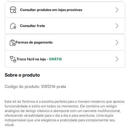
Calças
Casacos e Jaquetas
Consultar produtos em lojas proximas
Jeans
Macacões
Saias
Consultar frete
Shorts e Bermudas
Vestidos
Acessórios
Bolsas
Formas de pagamento
Bonés e Chapéus
Bijoux
Cintos
Troca fácil na loja -
GRÁTIS
Óculos
Relógios
Calçados
Sobre o produto
Botas
Chinelos
Codigo do produto
:
1091214-prata
Rasteirinhas
Sandálias
Sapatilhas
Este kit da Technos é a escolha perfeita para o homem moderno que aprecia
Tênis
funcionalidade e estilo em todos os momentos. Ele combina um relógio
Marcas
analógico de design clássico e atemporal com um canivete multifuncional,
City
oferecendo versatilidade para o dia a dia e para aventuras. Uma dupla
indispensável que une elegância e praticidade para complementar seu
Clock House
visual.
Mindset