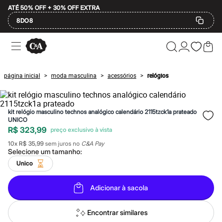
ATÉ 50% OFF + 30% OFF EXTRA
8DO8
Ofertas
Compre por Departamento
Feminino
Masculino
página inicial
moda masculina
acessórios
relógios
>
>
>
Infantil
Calçados
Mindse7
Plus Size
kit relógio masculino technos analógico calendário 2115tzck1a prateado
Até 20% off
UNICO
Até 40% off
R$ 323,99
Até 60% off
A partir de 60% off
10
x
R$ 35,99
sem juros no
C&A Pay
Feminino
Selecione um
tamanho
:
Em alta
Unico
Inverno
Alfaiataria
Novidades
Adicionar à sacola
Roupas
Blusas e Camisetas
Encontrar similares
Básicos