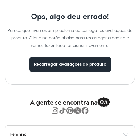
Moda esportiva
Shorts e Saias
Vestidos
Ops, algo deu errado!
Masculino
Em alta
Dia dos Pais
Parece que tivemos um problema ao carregar as avaliações do
Inverno
produto. Clique no botão abaixo para recarregar a página e
Novidades
vamos fazer tudo funcionar novamente!
Roupas
Bermudas
Camisas
Calças
Recarregar avaliações do produto
Camisetas e Regatas
Casacos e Jaquetas
Jeans
Polos
Acessórios
Bolsas e Mochilas
A gente se encontra na
Chapéus e Bonés
Cintos
Carteiras
Óculos
Relógios
Calçados
Feminino
Botas