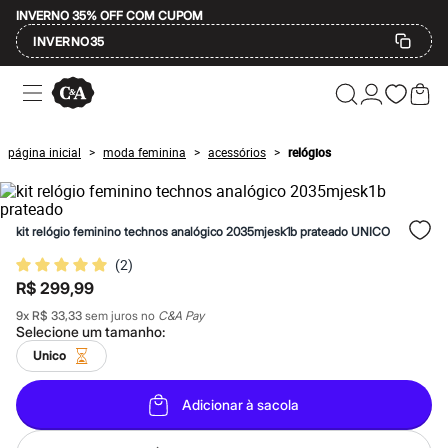
INVERNO 35% OFF COM CUPOM
INVERNO35
Ofertas
Compre por Departamento
Feminino
Masculino
página inicial
moda feminina
acessórios
relógios
>
>
>
Infantil
Calçados
Mindse7
Plus Size
kit relógio feminino technos analógico 2035mjesk1b prateado UNICO
Até 20% off
Até 40% off
(
2
)
Até 60% off
R$ 299,99
A partir de 60% off
Feminino
9
x
R$ 33,33
sem juros no
C&A Pay
Em alta
Selecione um
tamanho
:
Inverno
Unico
Alfaiataria
Novidades
Roupas
Adicionar à sacola
Blusas e Camisetas
Básicos