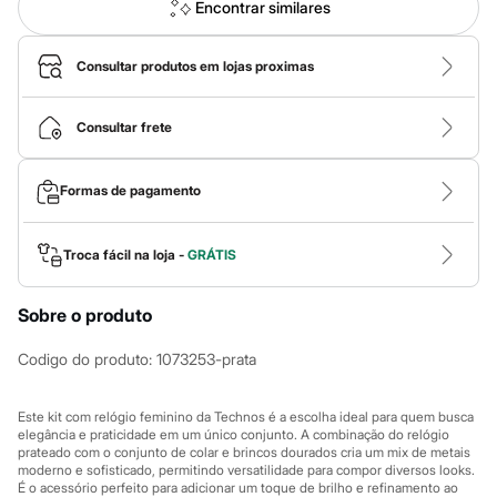
Calças
Encontrar similares
Casacos e Jaquetas
Jeans
Macacões
Consultar produtos em lojas proximas
Saias
Shorts e Bermudas
Vestidos
Consultar frete
Acessórios
Bolsas
Bonés e Chapéus
Formas de pagamento
Bijoux
Cintos
Óculos
Troca fácil na loja -
GRÁTIS
Relógios
Calçados
Botas
Sobre o produto
Chinelos
Rasteirinhas
Codigo do produto
:
1073253-prata
Sandálias
Sapatilhas
Tênis
Este kit com relógio feminino da Technos é a escolha ideal para quem busca
Marcas
elegância e praticidade em um único conjunto. A combinação do relógio
City
prateado com o conjunto de colar e brincos dourados cria um mix de metais
Clock House
moderno e sofisticado, permitindo versatilidade para compor diversos looks.
Mindset
É o acessório perfeito para adicionar um toque de brilho e refinamento ao