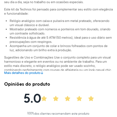
Sawary
seu dia a dia, seja no trabalho ou em ocasiões especiais.
Yessica
Este kit da Technos foi pensado para complementar seu estilo com elegância
Moda esportiva
e funcionalidade:
Acessórios
Blusas
Relógio analógico com caixa e pulseira em metal prateado, oferecendo
Calçados
um visual clássico e durável.
Leggings
Mostrador prateado com números e ponteiros em tom dourado, criando
um contraste sofisticado.
Shorts e Bermudas
Resistência à água de até 5 ATM (50 metros), ideal para o uso diário sem
Tops
preocupações com respingos.
Moda íntima
Acompanha um conjunto de colar e brincos folheados com pontos de
Calcinhas
luz, adicionando um brilho extra à produção.
Cintas e Modeladores
Meias
Sugestões de Uso e Combinações Use o conjunto completo para um visual
harmonioso e elegante em eventos ou no ambiente de trabalho. Para um
Pijamas
estilo mais discreto, o relógio analógico pode ser usado sozinho,
Sutiãs e Tops
combinando perfeitamente com roupas de alfaiataria ou um look casual chic.
Moda praia
↓
Mais detalhes do produto
O colar e os brincos são delicados e podem ser usados para complementar
Biquínis
produções noturnas ou para dar um ponto de luz a um visual básico.
Maiôs
Opiniões do produto
Saídas de praia
A gente se encontra na C&A! ❤
Personagens
5.0
Informacoes gerais:
Plus size
Blusas e Camisetas
Material
:
Aço
Cor
:
Prateado
Calças
Marcas
:
C&A
Casacos e Jaquetas
Gênero
:
Feminino
Jeans
100
%
dos clientes recomendam este produto