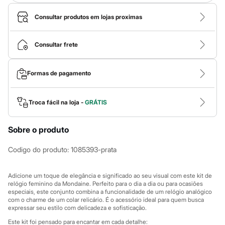
Calças
Casacos e Jaquetas
Consultar produtos em lojas proximas
Jeans
Macacões
Saias
Consultar frete
Shorts e Bermudas
Vestidos
Acessórios
Bolsas
Formas de pagamento
Bonés e Chapéus
Bijoux
Cintos
Troca fácil na loja -
GRÁTIS
Óculos
Relógios
Calçados
Sobre o produto
Botas
Chinelos
Codigo do produto
:
1085393-prata
Rasteirinhas
Sandálias
Sapatilhas
Adicione um toque de elegância e significado ao seu visual com este kit de
Tênis
relógio feminino da Mondaine. Perfeito para o dia a dia ou para ocasiões
Marcas
especiais, este conjunto combina a funcionalidade de um relógio analógico
City
com o charme de um colar relicário. É o acessório ideal para quem busca
expressar seu estilo com delicadeza e sofisticação.
Clock House
Mindset
Este kit foi pensado para encantar em cada detalhe: