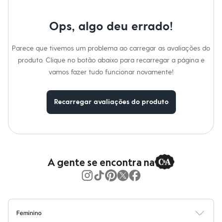
Moda esportiva
Shorts e Saias
Vestidos
Ops, algo deu errado!
Masculino
Em alta
Dia dos Pais
Parece que tivemos um problema ao carregar as avaliações do
Inverno
produto. Clique no botão abaixo para recarregar a página e
Novidades
vamos fazer tudo funcionar novamente!
Roupas
Bermudas
Camisas
Calças
Recarregar avaliações do produto
Camisetas e Regatas
Casacos e Jaquetas
Jeans
Polos
Acessórios
Bolsas e Mochilas
A gente se encontra na
Chapéus e Bonés
Cintos
Carteiras
Óculos
Relógios
Calçados
Feminino
Botas