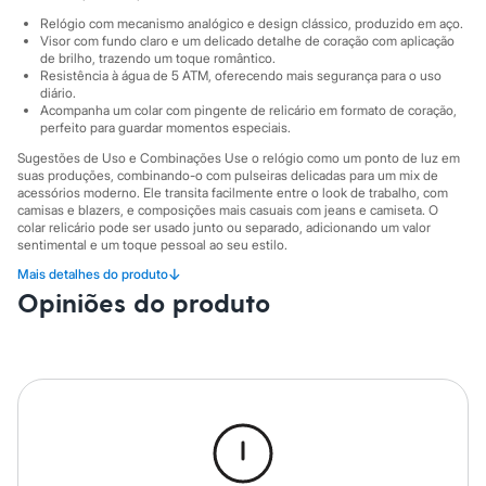
Sawary
Yessica
Relógio com mecanismo analógico e design clássico, produzido em aço.
Visor com fundo claro e um delicado detalhe de coração com aplicação
Moda esportiva
de brilho, trazendo um toque romântico.
Acessórios
Resistência à água de 5 ATM, oferecendo mais segurança para o uso
Blusas
diário.
Calçados
Acompanha um colar com pingente de relicário em formato de coração,
Leggings
perfeito para guardar momentos especiais.
Shorts e Bermudas
Sugestões de Uso e Combinações Use o relógio como um ponto de luz em
Tops
suas produções, combinando-o com pulseiras delicadas para um mix de
Moda íntima
acessórios moderno. Ele transita facilmente entre o look de trabalho, com
Calcinhas
camisas e blazers, e composições mais casuais com jeans e camiseta. O
Cintas e Modeladores
colar relicário pode ser usado junto ou separado, adicionando um valor
Meias
sentimental e um toque pessoal ao seu estilo.
Pijamas
↓
Mais detalhes do produto
A gente se encontra na C&A! ❤
Sutiãs e Tops
Moda praia
Opiniões do produto
Informacoes gerais:
Biquínis
Material
:
Aço
Maiôs
Cor
:
Prateado
Saídas de praia
Marcas
:
C&A
Personagens
Gênero
:
Feminino
Plus size
Blusas e Camisetas
Calças
Casacos e Jaquetas
Jeans