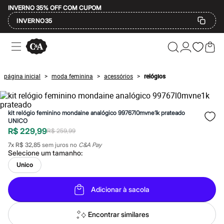
INVERNO 35% OFF COM CUPOM
INVERNO35
Ofertas
Compre por Departamento
Feminino
Masculino
página inicial
moda feminina
acessórios
relógios
>
>
>
Infantil
Calçados
Mindse7
Plus Size
kit relógio feminino mondaine analógico 99767l0mvne1k prateado
Até 20% off
UNICO
Até 40% off
R$ 229,99
R$ 259,99
Até 60% off
A partir de 60% off
7
x
R$ 32,85
sem juros no
C&A Pay
Feminino
Selecione um
tamanho
:
Em alta
Unico
Inverno
Alfaiataria
Novidades
Adicionar à sacola
Roupas
Blusas e Camisetas
Encontrar similares
Básicos