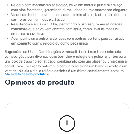
Sawary
Relógio com mecanismo analógico, caixa em metal e pulseira em aço
Yessica
com elos facetados, garantindo durabilidade e um acabamento elegante.
Moda esportiva
Visor com fundo escuro e marcadores minimalistas, facilitando a leitura
Acessórios
das horas com um toque clássico.
Blusas
Resistência à água de 5 ATM, permitindo o uso seguro em atividades
Calçados
cotidianas que envolvem contato com água, como lavar as mãos ou
Leggings
enfrentar chuva leve.
Shorts e Bermudas
Acompanha uma pulseira delicada com pedras, perfeita para ser usada
em conjunto com o relógio ou como peça única.
Tops
Moda íntima
Sugestões de Uso e Combinações A versatilidade deste kit permite criar
Calcinhas
composições para diversas ocasiões. Use o relógio e a pulseira juntos para
Cintas e Modeladores
um look de trabalho sofisticado, combinando com um blazer ou uma camisa
Meias
social. Para um evento noturno, o conjunto adiciona um brilho discreto a um
Pijamas
vestido. No dia a dia, o relógio sozinho é um ótimo complemento para um
↓
Mais detalhes do produto
visual com jeans e camiseta, enquanto a pulseira pode ser usada para dar um
Sutiãs e Tops
Opiniões do produto
toque delicado a outras produções.
Moda praia
Biquínis
A gente se encontra na C&A! ❤
Maiôs
Informacoes gerais:
Saídas de praia
Personagens
Material
:
Aço
Plus size
Cor
:
Preto
Blusas e Camisetas
Marcas
:
C&A
Calças
Gênero
:
Feminino
Casacos e Jaquetas
Jeans