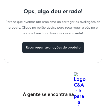
Moda esportiva
Shorts e Saias
Vestidos
Ops, algo deu errado!
Masculino
Em alta
Parece que tivemos um problema ao carregar as avaliações do
Dia dos Pais
Inverno
produto. Clique no botão abaixo para recarregar a página e
Novidades
vamos fazer tudo funcionar novamente!
Roupas
Bermudas
Camisas
Recarregar avaliações do produto
Calças
Camisetas e Regatas
Casacos e Jaquetas
Jeans
Polos
Acessórios
Bolsas e Mochilas
Chapéus e Bonés
Cintos
Carteiras
Óculos
A gente se encontra na
Relógios
Calçados
Botas