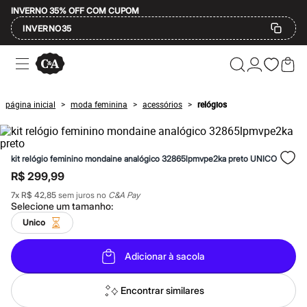
INVERNO 35% OFF COM CUPOM
INVERNO35
Ofertas
Compre por Departamento
Feminino
Masculino
página inicial
moda feminina
acessórios
relógios
>
>
>
Infantil
Calçados
Mindse7
Plus Size
kit relógio feminino mondaine analógico 32865lpmvpe2ka preto UNICO
Até 20% off
Até 40% off
R$ 299,99
Até 60% off
7
x
R$ 42,85
sem juros no
C&A Pay
A partir de 60% off
Selecione um
tamanho
:
Feminino
Em alta
Unico
Inverno
Alfaiataria
Adicionar à sacola
Novidades
Roupas
Blusas e Camisetas
Encontrar similares
Básicos