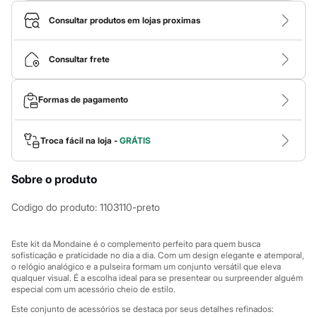
Calças
Casacos e Jaquetas
Consultar produtos em lojas proximas
Jeans
Macacões
Saias
Consultar frete
Shorts e Bermudas
Vestidos
Acessórios
Formas de pagamento
Bolsas
Bonés e Chapéus
Bijoux
Cintos
Troca fácil na loja -
GRÁTIS
Óculos
Relógios
Sobre o produto
Calçados
Botas
Chinelos
Codigo do produto
:
1103110-preto
Rasteirinhas
Sandálias
Sapatilhas
Este kit da Mondaine é o complemento perfeito para quem busca
Tênis
sofisticação e praticidade no dia a dia. Com um design elegante e atemporal,
o relógio analógico e a pulseira formam um conjunto versátil que eleva
Marcas
qualquer visual. É a escolha ideal para se presentear ou surpreender alguém
City
especial com um acessório cheio de estilo.
Clock House
Mindset
Este conjunto de acessórios se destaca por seus detalhes refinados: