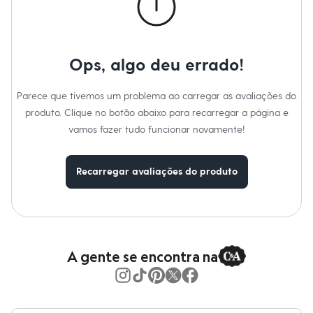
Moda esportiva
Shorts e Saias
Vestidos
Masculino
Em alta
Ops, algo deu errado!
Dia dos Pais
Inverno
Novidades
Parece que tivemos um problema ao carregar as avaliações do
Roupas
produto. Clique no botão abaixo para recarregar a página e
Bermudas
Camisas
vamos fazer tudo funcionar novamente!
Calças
Camisetas e Regatas
Casacos e Jaquetas
Recarregar avaliações do produto
Jeans
Polos
Acessórios
Bolsas e Mochilas
Chapéus e Bonés
Cintos
A gente se encontra na
Carteiras
Óculos
Relógios
Calçados
Botas