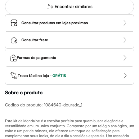
Calças
Casacos e Jaquetas
Encontrar similares
Jeans
Macacões
Saias
Consultar produtos em lojas proximas
Shorts e Bermudas
Vestidos
Acessórios
Consultar frete
Bolsas
Bonés e Chapéus
Bijoux
Formas de pagamento
Cintos
Óculos
Relógios
Troca fácil na loja -
GRÁTIS
Calçados
Botas
Chinelos
Sobre o produto
Rasteirinhas
Sandálias
Codigo do produto
:
1084640-dourado_1
Sapatilhas
Tênis
Marcas
Este kit da Mondaine é a escolha perfeita para quem busca elegância e
City
versatilidade em um único conjunto. Composto por um relógio analógico, um
Clock House
colar e um par de brincos, ele oferece um toque de sofisticação para
Mindset
complementar seus looks, do dia a dia a ocasiões especiais. Um acessório