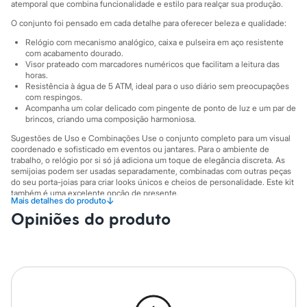
Sawary
atemporal que combina funcionalidade e estilo para realçar sua produção.
Yessica
O conjunto foi pensado em cada detalhe para oferecer beleza e qualidade:
Moda esportiva
Acessórios
Relógio com mecanismo analógico, caixa e pulseira em aço resistente
Blusas
com acabamento dourado.
Calçados
Visor prateado com marcadores numéricos que facilitam a leitura das
horas.
Leggings
Resistência à água de 5 ATM, ideal para o uso diário sem preocupações
Shorts e Bermudas
com respingos.
Tops
Acompanha um colar delicado com pingente de ponto de luz e um par de
Moda íntima
brincos, criando uma composição harmoniosa.
Calcinhas
Cintas e Modeladores
Sugestões de Uso e Combinações Use o conjunto completo para um visual
coordenado e sofisticado em eventos ou jantares. Para o ambiente de
Meias
trabalho, o relógio por si só já adiciona um toque de elegância discreta. As
Pijamas
semijoias podem ser usadas separadamente, combinadas com outras peças
Sutiãs e Tops
do seu porta-joias para criar looks únicos e cheios de personalidade. Este kit
Moda praia
também é uma excelente opção de presente.
Biquínis
↓
Mais detalhes do produto
Maiôs
A gente se encontra na C&A! ❤
Opiniões do produto
Saídas de praia
Informacoes gerais:
Personagens
Plus size
Material
:
Aço
Cor
:
Dourado
Blusas e Camisetas
Marcas
:
C&A
Calças
Gênero
:
Feminino
Casacos e Jaquetas
Jeans