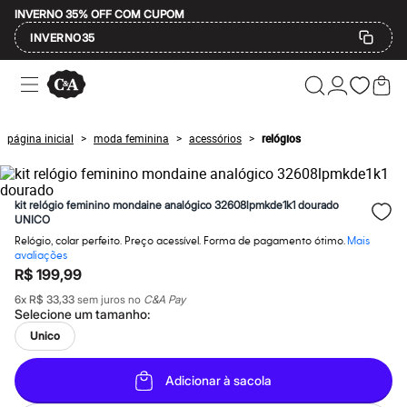
INVERNO 35% OFF COM CUPOM
INVERNO35
Ofertas
Compre por Departamento
Feminino
Masculino
página inicial
moda feminina
acessórios
relógios
>
>
>
Infantil
Calçados
Mindse7
Plus Size
kit relógio feminino mondaine analógico 32608lpmkde1k1 dourado
Até 20% off
UNICO
Até 40% off
Relógio, colar perfeito. Preço acessível. Forma de pagamento ótimo.
Mais
Até 60% off
avaliações
A partir de 60% off
R$ 199,99
Feminino
Em alta
6
x
R$ 33,33
sem juros no
C&A Pay
Inverno
Selecione um
tamanho
:
Alfaiataria
Unico
Novidades
Roupas
Blusas e Camisetas
Adicionar à sacola
Básicos