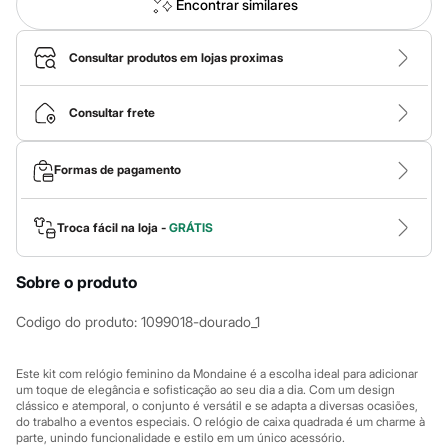
Calças
Encontrar similares
Casacos e Jaquetas
Jeans
Macacões
Consultar produtos em lojas proximas
Saias
Shorts e Bermudas
Vestidos
Consultar frete
Acessórios
Bolsas
Bonés e Chapéus
Formas de pagamento
Bijoux
Cintos
Óculos
Troca fácil na loja -
GRÁTIS
Relógios
Calçados
Botas
Sobre o produto
Chinelos
Rasteirinhas
Codigo do produto
:
1099018-dourado_1
Sandálias
Sapatilhas
Tênis
Este kit com relógio feminino da Mondaine é a escolha ideal para adicionar
Marcas
um toque de elegância e sofisticação ao seu dia a dia. Com um design
City
clássico e atemporal, o conjunto é versátil e se adapta a diversas ocasiões,
Clock House
do trabalho a eventos especiais. O relógio de caixa quadrada é um charme à
Mindset
parte, unindo funcionalidade e estilo em um único acessório.