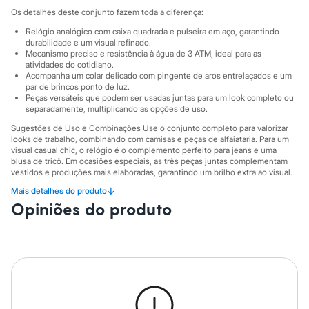
Sawary
Os detalhes deste conjunto fazem toda a diferença:
Yessica
Moda esportiva
Relógio analógico com caixa quadrada e pulseira em aço, garantindo
Acessórios
durabilidade e um visual refinado.
Blusas
Mecanismo preciso e resistência à água de 3 ATM, ideal para as
Calçados
atividades do cotidiano.
Acompanha um colar delicado com pingente de aros entrelaçados e um
Leggings
par de brincos ponto de luz.
Shorts e Bermudas
Peças versáteis que podem ser usadas juntas para um look completo ou
Tops
separadamente, multiplicando as opções de uso.
Moda íntima
Calcinhas
Sugestões de Uso e Combinações Use o conjunto completo para valorizar
Cintas e Modeladores
looks de trabalho, combinando com camisas e peças de alfaiataria. Para um
visual casual chic, o relógio é o complemento perfeito para jeans e uma
Meias
blusa de tricô. Em ocasiões especiais, as três peças juntas complementam
Pijamas
vestidos e produções mais elaboradas, garantindo um brilho extra ao visual.
Sutiãs e Tops
Moda praia
↓
Mais detalhes do produto
A gente se encontra na C&A! ❤
Biquínis
Opiniões do produto
Informacoes gerais:
Maiôs
Saídas de praia
Material
:
Aço
Personagens
Cor
:
Dourado
Plus size
Marcas
:
C&A
Gênero
:
Feminino
Blusas e Camisetas
Calças
Casacos e Jaquetas
Jeans