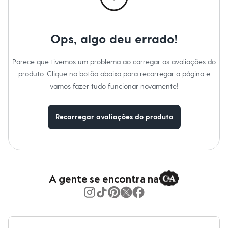
Moda esportiva
Shorts e Saias
Vestidos
Masculino
Ops, algo deu errado!
Em alta
Dia dos Pais
Inverno
Parece que tivemos um problema ao carregar as avaliações do
Novidades
produto. Clique no botão abaixo para recarregar a página e
Roupas
Bermudas
vamos fazer tudo funcionar novamente!
Camisas
Calças
Camisetas e Regatas
Recarregar avaliações do produto
Casacos e Jaquetas
Jeans
Polos
Acessórios
Bolsas e Mochilas
Chapéus e Bonés
A gente se encontra na
Cintos
Carteiras
Óculos
Relógios
Calçados
Botas