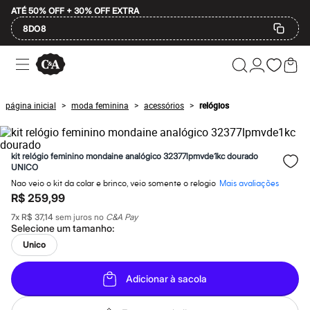
ATÉ 50% OFF + 30% OFF EXTRA
8DO8
Ofertas
Compre por Departamento
Feminino
Masculino
página inicial
moda feminina
acessórios
relógios
>
>
>
Infantil
Calçados
Mindse7
Plus Size
kit relógio feminino mondaine analógico 32377lpmvde1kc dourado
Até 20% off
UNICO
Até 40% off
Nao veio o kit da colar e brinco, veio somente o relogio
Mais avaliações
Até 60% off
R$ 259,99
A partir de 60% off
Feminino
7
x
R$ 37,14
sem juros no
C&A Pay
Em alta
Selecione um
tamanho
:
Inverno
Unico
Alfaiataria
Novidades
Roupas
Adicionar à sacola
Blusas e Camisetas
Básicos