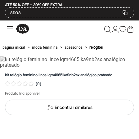
ATÉ 50% OFF + 30% OFF EXTRA
8DO8
Ofertas
Compre por Departamento
Feminino
Masculino
página inicial
moda feminina
acessórios
relógios
>
>
>
Infantil
Calçados
Mindse7
Plus Size
Até 20% off
kit relógio feminino lince lqm4665lka9nb2sx analógico prateado
Até 40% off
(
0
)
Até 60% off
A partir de 60% off
Produto Indisponível
Feminino
Em alta
Inverno
Encontrar similares
Alfaiataria
Novidades
Roupas
Blusas e Camisetas
Básicos