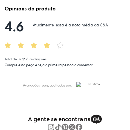
Calças
Casacos e Jaquetas
Opiniões do produto
Jeans
Macacões
4.6
Saias
Atualmente, essa é a nota média da C&A
Shorts e Bermudas
Vestidos
Acessórios
Bolsas
Bonés e Chapéus
Bijoux
Cintos
Total de
822936
avaliações
Óculos
Compre essa peça e seja a primeira pessoa a comentar!
Relógios
Calçados
Botas
Chinelos
Avaliações reais, auditadas por:
Rasteirinhas
Sandálias
Sapatilhas
Tênis
Marcas
City
A gente se encontra na
Clock House
Mindset