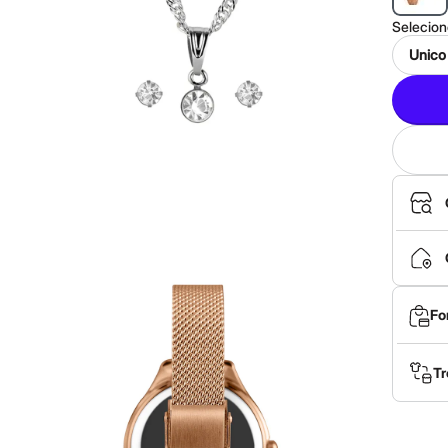
Selecio
Unico
Fo
Tr