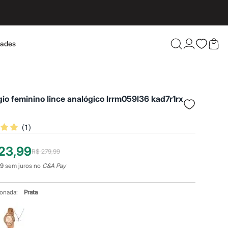
dades
Confira 
ógio feminino lince analógico lrrm059l36 kad7r1rx
(
1
)
23,99
R$ 279,99
99
sem juros no
C&A Pay
ionada:
Prata