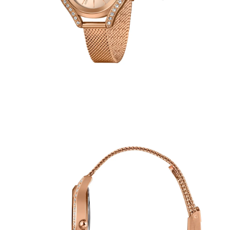
Casacos e Jaquetas
Jeans
Macacões
Saias
Shorts e Bermudas
Vestidos
Acessórios
Bolsas
Bonés e Chapéus
Bijoux
Cintos
Óculos
Relógios
Calçados
Botas
Chinelos
Rasteirinhas
Sandálias
Sapatilhas
Tênis
Marcas
City
Clock House
Mindset
Sawary