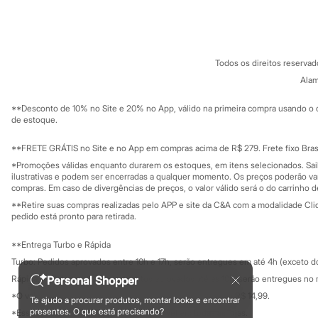
Sobre a C&A
Cartão C&A
Sandálias
Sobre o cartã
Fornecedores
Tênis
Diversão
Termos e condições
C&A&VC
Conheça o pr
Marcas
Política de privacidade
Baby Club
Todos os direitos reserva
Trabalhe conosco
C&A Pay
Fifteen
Sobre o C&A P
Alam
Miss Fifteen
Sustentabilidade
Solicite seu ca
Palomino
Mapa do site
**Desconto de 10% no Site e 20% no App, válido na primeira compra usando o 
Moda íntima
Governança
Investidores
de estoque.
Calcinhas
Ouvidoria / Rel
Cuecas
Sala de imprensa
Educação fina
**FRETE GRÁTIS no Site e no App em compras acima de R$ 279. Frete fixo Brasi
Meias
Privacidade
Pijamas
Sustentabilida
*Promoções válidas enquanto durarem os estoques, em itens selecionados. Sa
Configuração de cookies
Moda praia
ilustrativas e podem ser encerradas a qualquer momento. Os preços poderão var
Biquínis e Maiôs
Minha privacidade
compras. Em caso de divergências de preços, o valor válido será o do carrinho 
Blusas de proteção
**Retire suas compras realizadas pelo APP e site da C&A com a modalidade Clique
Sungas
pedido está pronto para retirada.
Personagens
Bluey
**Entrega Turbo e Rápida
Disney
Turbo: Pedidos aprovados entre 10h e 17h, serão entregues em até 4h (exceto d
Hello Kitty
Homem Aranha
Personal Shopper
Rápida: Pedidos com os pagamentos aprovados até as 10h, serão entregues no 
Minecraft
*O valor do frete para o turbo é R$ 24,99 e para a rápida é R$ 14,99.
Te ajudo a procurar produtos, montar looks e encontrar
Naruto
Formas de pagamento
presentes. O que está precisando?
*Essa condição ainda não estará disponível em todas as lojas.
Patrulha Canina