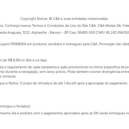
Tipos de serviços
o C&A
Clique e retire
Trocas e devoluções
ograma
Copyright Notice: © C&A e suas entidades relacionadas.
Formas de pagamento
dos. Conheça nossos Termos e Condições de Uso do Site C&A. C&A Modas SA. Fale
Todas as vantagens
ay
eda Araguaia, 1222, Alphaville - Barueri - SP Cep: 06455-000 CNPJ 45.242.914/00
Minha C&A
rtão
Cupons de desconto
cupom PRIMEIRA em produtos vendidos e entregues pela C&A. Promoção não válida p
Cartão presente
atórios
Sobre o cartão presente
nceira
l de R$ 9,99 no Site e no App.
de
iba o regulamento de cada campanha e ação promocional na vitrine específica da
iar durante a navegação, sem aviso prévio. Pode também ocorrer divergência entre
de compras.
 e Retire. O prazo de retirada é de até 1 dia útil após a aprovação do pagamento. 
omingos e feriados).
mesmo dia e pedidos com o pagamentos aprovados após as 10h serão entregues no 
Segurança e qualidade