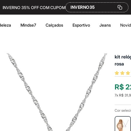
INVERNO35
INVERNO 35% OFF COM CUPOM
Beleza
Mindse7
Calçados
Esportivo
Jeans
Novi
kit rel
rosa
R$ 2
7
x
R$ 31,
Cor selec