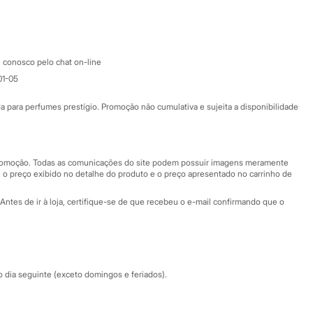
Google store
Apple store
Atendimento
 conosco pelo chat on-line
01-05
Ajuda
Fale conosco
ara perfumes prestígio. Promoção não cumulativa e sujeita a disponibilidade
Nossas lojas
Nossas lojas plus size
Central de ética
 promoção. Todas as comunicações do site podem possuir imagens meramente
 o preço exibido no detalhe do produto e o preço apresentado no carrinho de
Eventos
Antes de ir à loja, certifique-se de que recebeu o e-mail confirmando que o
Especial Dia dos Pais
dia seguinte (exceto domingos e feriados).