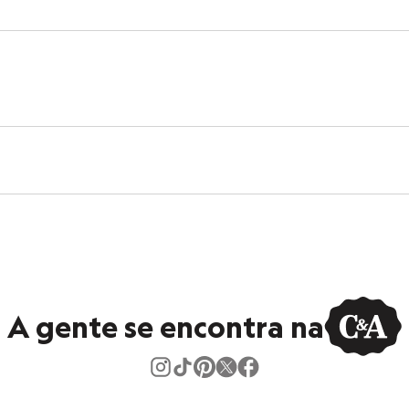
 C&A! ❤
s:
ino
A gente se encontra na