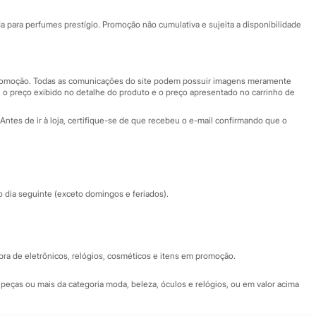
Ajuda
Fale conosco
ara perfumes prestígio. Promoção não cumulativa e sujeita a disponibilidade
Nossas lojas
Nossas lojas plus size
Central de ética
 promoção. Todas as comunicações do site podem possuir imagens meramente
 o preço exibido no detalhe do produto e o preço apresentado no carrinho de
Eventos
Antes de ir à loja, certifique-se de que recebeu o e-mail confirmando que o
Especial Dia dos Pais
dia seguinte (exceto domingos e feriados).
a de eletrônicos, relógios, cosméticos e itens em promoção.
peças ou mais da categoria moda, beleza, óculos e relógios, ou em valor acima