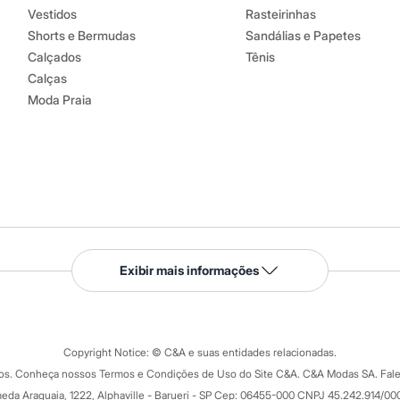
Vestidos
Rasteirinhas
Shorts e Bermudas
Sandálias e Papetes
Calçados
Tênis
Calças
Moda Praia
Serviços
Exibir mais informações
Tipos de serviços
o C&A
Clique e retire
Trocas e devoluções
ograma
Copyright Notice: © C&A e suas entidades relacionadas.
Formas de pagamento
dos. Conheça nossos Termos e Condições de Uso do Site C&A. C&A Modas SA. Fale
Todas as vantagens
ay
eda Araguaia, 1222, Alphaville - Barueri - SP Cep: 06455-000 CNPJ 45.242.914/00