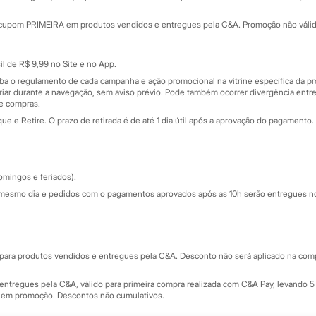
Minha C&A
rtão
Cupons de desconto
cupom PRIMEIRA em produtos vendidos e entregues pela C&A. Promoção não válida p
Cartão presente
atórios
Sobre o cartão presente
nceira
l de R$ 9,99 no Site e no App.
de
iba o regulamento de cada campanha e ação promocional na vitrine específica da
iar durante a navegação, sem aviso prévio. Pode também ocorrer divergência entre
de compras.
 e Retire. O prazo de retirada é de até 1 dia útil após a aprovação do pagamento. 
omingos e feriados).
mesmo dia e pedidos com o pagamentos aprovados após as 10h serão entregues no 
Segurança e qualidade
ara produtos vendidos e entregues pela C&A. Desconto não será aplicado na compr
ntregues pela C&A, válido para primeira compra realizada com C&A Pay, levando 5 
s em promoção. Descontos não cumulativos.