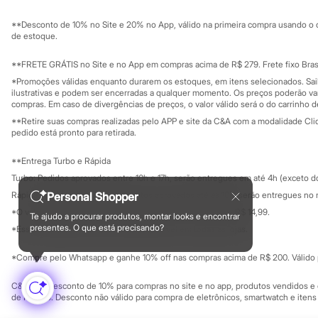
Sustentabilidade
Chinelos
Solicite seu ca
Mapa do site
Pantufas
**Desconto de 10% no Site e 20% no App, válido na primeira compra usando o 
Governança
Rasteirinhas
Investidores
de estoque.
Sandálias
Ouvidoria / Rel
Sala de imprensa
Tênis
Educação fina
**FRETE GRÁTIS no Site e no App em compras acima de R$ 279. Frete fixo Brasi
Diversão
Privacidade
Sustentabilida
*Promoções válidas enquanto durarem os estoques, em itens selecionados. Sa
Marcas
Configuração de cookies
ilustrativas e podem ser encerradas a qualquer momento. Os preços poderão var
Baby Club
Minha privacidade
compras. Em caso de divergências de preços, o valor válido será o do carrinho 
Fifteen
**Retire suas compras realizadas pelo APP e site da C&A com a modalidade Clique
Miss Fifteen
pedido está pronto para retirada.
Palomino
Moda íntima
**Entrega Turbo e Rápida
Calcinhas
Cuecas
Turbo: Pedidos aprovados entre 10h e 17h, serão entregues em até 4h (exceto d
Meias
Personal Shopper
Rápida: Pedidos com os pagamentos aprovados até as 10h, serão entregues no 
Pijamas
*O valor do frete para o turbo é R$ 24,99 e para a rápida é R$ 14,99.
Moda praia
Te ajudo a procurar produtos, montar looks e encontrar
Formas de pagamento
Biquínis e Maiôs
presentes. O que está precisando?
*Essa condição ainda não estará disponível em todas as lojas.
Blusas de proteção
Sungas
*Compre pelo Whatsapp e ganhe 10% off nas compras acima de R$ 200. Válido p
Personagens
Bluey
C&A Pay: desconto de 10% para compras no site e no app, produtos vendidos e e
Disney
de R$ 400. Desconto não válido para compra de eletrônicos, smartwatch e iten
Hello Kitty
Homem Aranha