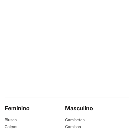
Calçados
vestidos e produções ma
Botas
acompanha o kit é perf
Chinelos
viagens.
Sapatos
Sandálias e Papetes
A gente se encontra na
Tênis
Moda esportiva
Acessórios
Informacoes gerai
Bermudas
Material
:
Aço
Camisetas
Calças
Cor
:
Dourado
Calçados
Marcas
:
C&A
Regatas
Gênero
:
Femin
Moda íntima
Cuecas
Meias
Pijamas
Moda praia
Personagens
Plus size
Blusas e Camisetas
Feminino
Masculino
Calças
Camisas
Blusas
Camisetas
Casacos e Jaquetas
Calças
Camisas
Jeans