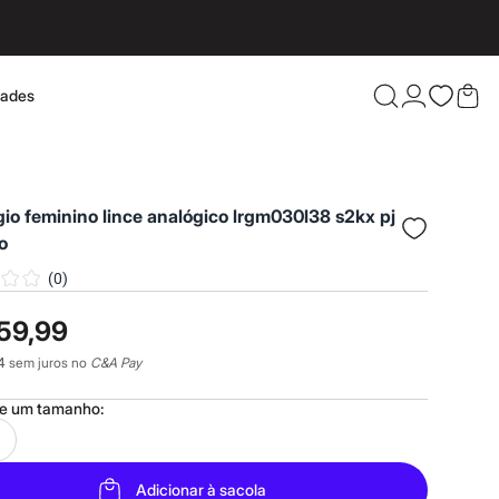
dades
Confira 
ógio feminino lince analógico lrgm030l38 s2kx pj
o
(
0
)
59,99
4
sem juros no
C&A Pay
ne um
tamanho
:
Adicionar à sacola