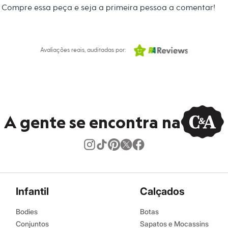
is elaboradas com um toque de brilho. O porta-joias que
Compre essa peça e seja a primeira pessoa a comentar!
eito para manter suas peças organizadas em casa ou durante
 C&A! ❤
Avaliações reais, auditadas por:
s:
A gente se encontra na
ino
Infantil
Calçados
Bodies
Botas
Conjuntos
Sapatos e Mocassins