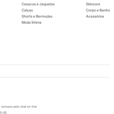
Casacos e Jaquetas
Skincare
Calças
Corpo e Banho
Shorts e Bermudas
Acessórios
Moda Íntima
Baixe o app
Google store
Apple store
Atendimento
 conosco pelo chat on-line
01-05