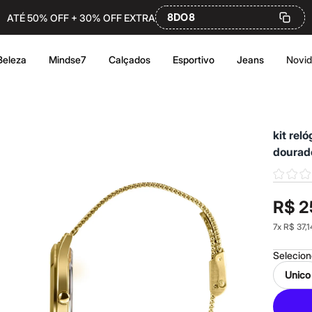
8DO8
ATÉ 50% OFF + 30% OFF EXTRA
Beleza
Mindse7
Calçados
Esportivo
Jeans
Novi
kit rel
dourad
R$ 2
7
x
R$ 37,1
Selecio
Unico