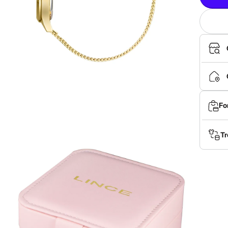
Fo
Tr