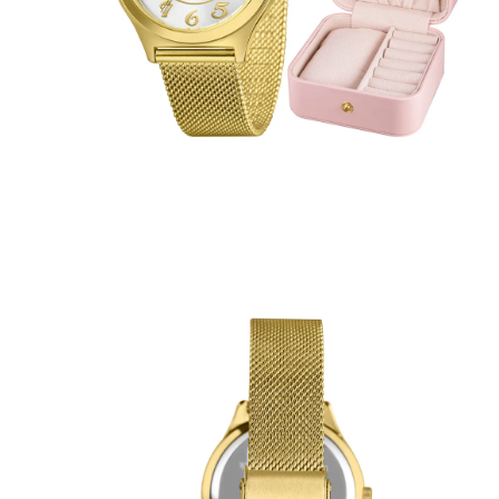
Blusas e Camisetas
Básicos
Calças
Casacos e Jaquetas
Jeans
Macacões
Saias
Shorts e Bermudas
Vestidos
Acessórios
Bolsas
Bonés e Chapéus
Bijoux
Cintos
Óculos
Relógios
Calçados
Botas
Chinelos
Rasteirinhas
Sandálias
Sapatilhas
Tênis
Marcas
City