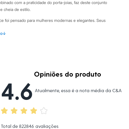
mbinado com a praticidade do porta-joias, faz deste conjunto
e cheia de estilo.
ince foi pensado para mulheres modernas e elegantes. Seus
to
↓
o analógico e visor prata, garantindo precisão e clareza na
 aço dourada, que oferece um ajuste confortável e um visual
tal dourado, resistente e com um design atemporal.
Opiniões do produto
e 5 ATM, permitindo o uso em atividades diárias sem
4.6
vo porta-joias, ideal para guardar o relógio e outras peças
Atualmente, essa é a nota média da C&A
binações Este relógio dourado é um verdadeiro coringa no
 no ambiente de trabalho combinado com peças de alfaiataria
onal e polido. Para momentos de lazer, ele adiciona um ponto de
 camiseta. Em ocasiões especiais, o acessório complementa
Total de
822846
avaliações