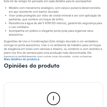
City
Este kit de relógio foi pensado em cada detalhe para te acompanhar:
Clock House
Modelo com mecanismo analógico, com caixa e pulseira desenvolvidos
Mindset
em aço resistente com banho dourado.
Sawary
Visor prata protegido por vidro de cristal mineral e aro com aplicação de
Yessica
pedrarias, que confere um toque de brilho.
Moda esportiva
Resistência à água de até 5 ATM (50 metros), garantindo segurança para
Acessórios
o uso cotidiano.
Blusas
Acompanha um prático e elegante porta-joias para organizar seus
acessórios.
Calçados
Leggings
Sugestões de Uso e Combinações Este relógio dourado é um verdadeiro
Shorts e Bermudas
coringa no porta-acessórios. Use-o no ambiente de trabalho para um toque
Tops
de elegância em looks com camisas e blazers, ou combine-o com vestidos e
Moda íntima
jeans nos fins de semana para uma produção mais descontraída. Ele
Calcinhas
harmoniza perfeitamente com outras joias douradas, como pulseiras
↓
Mais detalhes do produto
delicadas e anéis. O porta-joias que acompanha o kit é um mimo funcional,
Cintas e Modeladores
Opiniões do produto
perfeito para levar em viagens ou manter seus acessórios organizados na
Meias
penteadeira.
Pijamas
Sutiãs e Tops
A gente se encontra na C&A! ❤
Moda praia
Informacoes gerais:
Biquínis
Maiôs
Material
:
Aço
Saídas de praia
Cor
:
Dourado
Personagens
Marcas
:
C&A
Gênero
:
Feminino
Plus size
Blusas e Camisetas