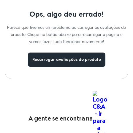
Calças
Casacos e Jaquetas
Jeans
Ops, algo deu errado!
Moda esportiva
Shorts e Saias
Parece que tivemos um problema ao carregar as avaliações do
Vestidos
Masculino
produto. Clique no botão abaixo para recarregar a página e
Em alta
vamos fazer tudo funcionar novamente!
Dia dos Pais
Inverno
Novidades
Recarregar avaliações do produto
Roupas
Bermudas
Camisas
Calças
Camisetas e Regatas
Casacos e Jaquetas
Jeans
Polos
Acessórios
Bolsas e Mochilas
Chapéus e Bonés
A gente se encontra na
Cintos
Carteiras
Óculos