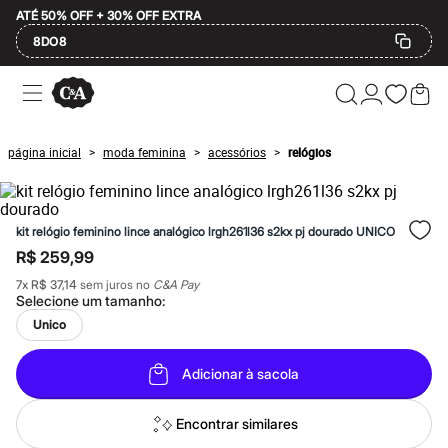
ATÉ 50% OFF + 30% OFF EXTRA
8DO8
Ofertas
Compre por Departamento
Feminino
Masculino
página inicial
moda feminina
acessórios
relógios
>
>
>
Infantil
Calçados
Plus Size
2 calçados por R$189
kit relógio feminino lince analógico lrgh261l36 s2kx pj dourado UNICO
2 peças por R$199
3 lingeries por R$99
R$ 259,99
3 itens de beleza por R$129
7
x
R$ 37,14
sem juros no
C&A Pay
Até 20% off
Selecione um
tamanho
:
Até 40% off
Até 60% off
Unico
A partir de 60% off
Feminino
Adicionar à sacola
Em alta
Inverno
Alfaiataria
Encontrar similares
Novidades