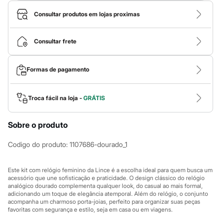
Roupas
Blusas e Camisetas
Consultar produtos em lojas proximas
Básicos
Calças
Casacos e Jaquetas
Consultar frete
Jeans
Macacões
Saias
Formas de pagamento
Shorts e Bermudas
Vestidos
Acessórios
Bolsas
Troca fácil na loja -
GRÁTIS
Bonés e Chapéus
Bijoux
Sobre o produto
Cintos
Óculos
Relógios
Codigo do produto
:
1107686-dourado_1
Calçados
Botas
Chinelos
Este kit com relógio feminino da Lince é a escolha ideal para quem busca um
Rasteirinhas
acessório que une sofisticação e praticidade. O design clássico do relógio
analógico dourado complementa qualquer look, do casual ao mais formal,
Sandálias
adicionando um toque de elegância atemporal. Além do relógio, o conjunto
Sapatilhas
acompanha um charmoso porta-joias, perfeito para organizar suas peças
Tênis
favoritas com segurança e estilo, seja em casa ou em viagens.
Marcas