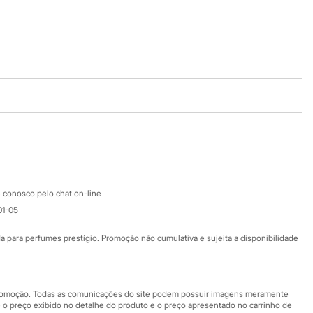
Baixe o app
Google store
Apple store
Atendimento
 conosco pelo chat on-line
01-05
Ajuda
Fale conosco
ara perfumes prestígio. Promoção não cumulativa e sujeita a disponibilidade
Nossas lojas
Nossas lojas plus size
Central de ética
 promoção. Todas as comunicações do site podem possuir imagens meramente
 o preço exibido no detalhe do produto e o preço apresentado no carrinho de