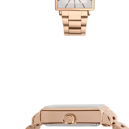
Roupas
Blusas e Camisetas
Básicos
Calças
Casacos e Jaquetas
Jeans
Macacões
Saias
Shorts e Bermudas
Vestidos
Acessórios
Bolsas
Bonés e Chapéus
Bijoux
Cintos
Óculos
Relógios
Calçados
Botas
Chinelos
Rasteirinhas
Sandálias
Sapatilhas
Tênis
Marcas