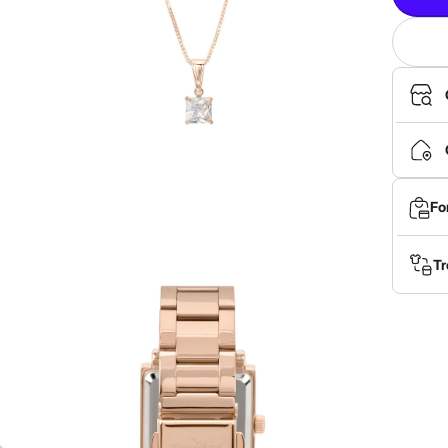
Fo
Tr