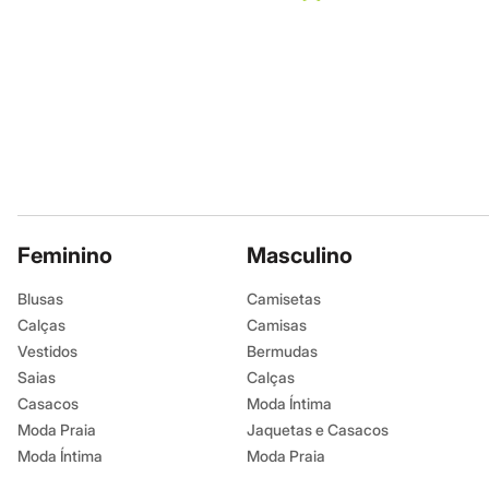
Jeans
Moda esportiva
Shorts e Bermudas
Todos os produtos
Infantil
Em alta
Arrumadinho para os meninos
Romântico para as meninas
Inverno
Novidades
Roupas menina
0 a 24 meses
1 a 5 anos
Feminino
Masculino
4 a 12 anos
10 a 16 anos
Blusas
Camisetas
Roupas menino
Calças
Camisas
0 a 24 meses
1 a 5 anos
Vestidos
Bermudas
4 a 12 anos
Saias
Calças
10 a 16 anos
Casacos
Moda Íntima
Acessórios
Recém-nascido
Moda Praia
Jaquetas e Casacos
Bolsas e Mochilas
Moda Íntima
Moda Praia
Chapéus
Calçados