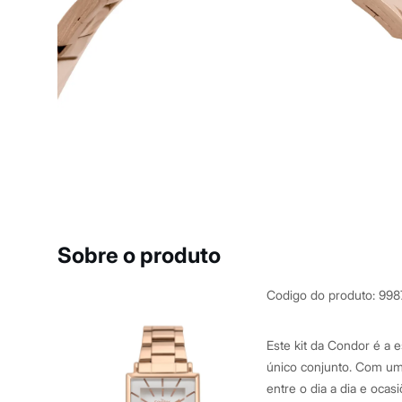
City
Clock House
Mindset
Sawary
Yessica
Moda esportiva
Acessórios
Blusas
Calçados
Leggings
Shorts e Bermudas
Tops
Moda íntima
Calcinhas
Cintas e Modeladores
Meias
Sobre o produto
Pijamas
Sutiãs e Tops
Moda praia
Codigo do produto
:
998
Biquínis
Maiôs
Saídas de praia
Este kit da Condor é a 
Personagens
único conjunto. Com um
Plus size
entre o dia a dia e oca
Blusas e Camisetas