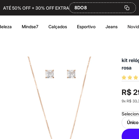
8DO8
ATÉ 50% OFF + 30% OFF EXTRA
Beleza
Mindse7
Calçados
Esportivo
Jeans
Novi
kit rel
rosa
R$ 2
9
x
R$ 33,
Selecio
Único