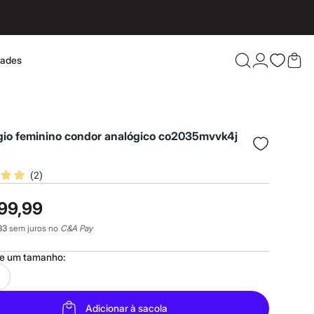
dades
Confira 
ógio feminino condor analógico co2035mvvk4j
(
2
)
99,99
33
sem juros no
C&A Pay
ne um
tamanho
:
Adicionar à sacola