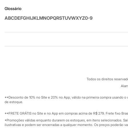
Botas
Glossário
Chinelos
Pantufas
A
B
C
D
E
F
G
H
I
J
K
L
M
N
O
P
Q
R
S
T
U
V
W
X
Y
Z
0-9
Rasteirinhas
Sandálias
Tênis
Diversão
Marcas
Institucional
Produtos
Baby Club
Fifteen
Sobre a C&A
Cartão C&A
Miss Fifteen
Sobre o cartã
Palomino
Fornecedores
Moda íntima
Termos e condições
C&A&VC
Calcinhas
Conheça o pr
Política de privacidade
Cuecas
Todos os direitos reserva
Meias
Trabalhe conosco
C&A Pay
Pijamas
Sobre o C&A P
Alam
Sustentabilidade
Moda praia
Solicite seu ca
Mapa do site
Biquínis e Maiôs
**Desconto de 10% no Site e 20% no App, válido na primeira compra usando o 
Governança
Blusas de proteção
Investidores
de estoque.
Sungas
Ouvidoria / Rel
Sala de imprensa
Personagens
Educação fina
**FRETE GRÁTIS no Site e no App em compras acima de R$ 279. Frete fixo Brasi
Bluey
Privacidade
Sustentabilida
*Promoções válidas enquanto durarem os estoques, em itens selecionados. Sa
Disney
Configuração de cookies
ilustrativas e podem ser encerradas a qualquer momento. Os preços poderão var
Hello Kitty