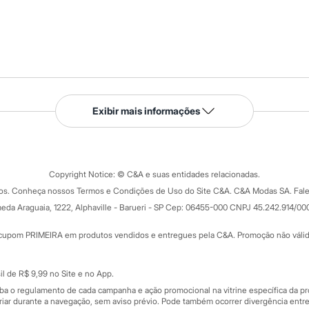
Serviços
Exibir mais informações
Tipos de serviços
o C&A
Clique e retire
Trocas e devoluções
ograma
Copyright Notice: © C&A e suas entidades relacionadas.
Formas de pagamento
dos. Conheça nossos Termos e Condições de Uso do Site C&A. C&A Modas SA. Fale
Todas as vantagens
ay
eda Araguaia, 1222, Alphaville - Barueri - SP Cep: 06455-000 CNPJ 45.242.914/00
Minha C&A
rtão
Cupons de desconto
cupom PRIMEIRA em produtos vendidos e entregues pela C&A. Promoção não válida p
Cartão presente
atórios
Sobre o cartão presente
nceira
l de R$ 9,99 no Site e no App.
de
iba o regulamento de cada campanha e ação promocional na vitrine específica da
iar durante a navegação, sem aviso prévio. Pode também ocorrer divergência entre