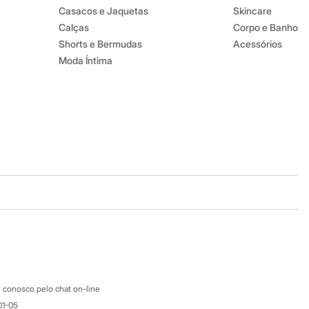
Casacos e Jaquetas
Skincare
Calças
Corpo e Banho
Shorts e Bermudas
Acessórios
Moda Íntima
Baixe o app
Google store
Apple store
Atendimento
 conosco pelo chat on-line
01-05