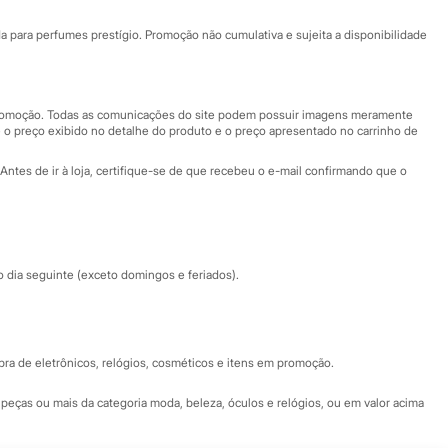
Ajuda
Fale conosco
ara perfumes prestígio. Promoção não cumulativa e sujeita a disponibilidade
Nossas lojas
Nossas lojas plus size
Central de ética
 promoção. Todas as comunicações do site podem possuir imagens meramente
 o preço exibido no detalhe do produto e o preço apresentado no carrinho de
Eventos
Antes de ir à loja, certifique-se de que recebeu o e-mail confirmando que o
Especial Dia dos Pais
dia seguinte (exceto domingos e feriados).
a de eletrônicos, relógios, cosméticos e itens em promoção.
peças ou mais da categoria moda, beleza, óculos e relógios, ou em valor acima