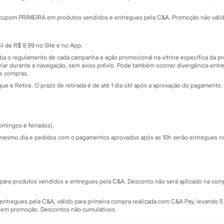
Minha C&A
rtão
Cupons de desconto
cupom PRIMEIRA em produtos vendidos e entregues pela C&A. Promoção não válida p
Cartão presente
atórios
Sobre o cartão presente
nceira
l de R$ 9,99 no Site e no App.
de
iba o regulamento de cada campanha e ação promocional na vitrine específica da
iar durante a navegação, sem aviso prévio. Pode também ocorrer divergência entre
de compras.
 e Retire. O prazo de retirada é de até 1 dia útil após a aprovação do pagamento. 
omingos e feriados).
mesmo dia e pedidos com o pagamentos aprovados após as 10h serão entregues no 
Segurança e qualidade
ara produtos vendidos e entregues pela C&A. Desconto não será aplicado na compr
ntregues pela C&A, válido para primeira compra realizada com C&A Pay, levando 5 
s em promoção. Descontos não cumulativos.