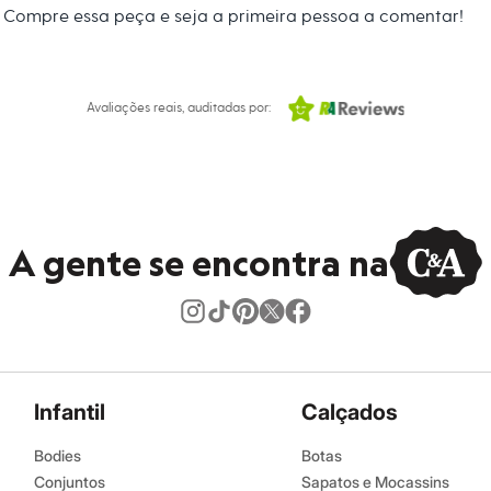
Compre essa peça e seja a primeira pessoa a comentar!
 C&A! ❤
s:
Avaliações reais, auditadas por:
ino
A gente se encontra na
Infantil
Calçados
Bodies
Botas
Conjuntos
Sapatos e Mocassins