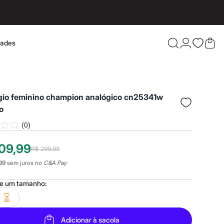
dades
Confira 
ógio feminino champion analógico cn25341w
o
(
0
)
09,99
R$ 299,99
99
sem juros no
C&A Pay
ne um
tamanho
:
Adicionar à sacola