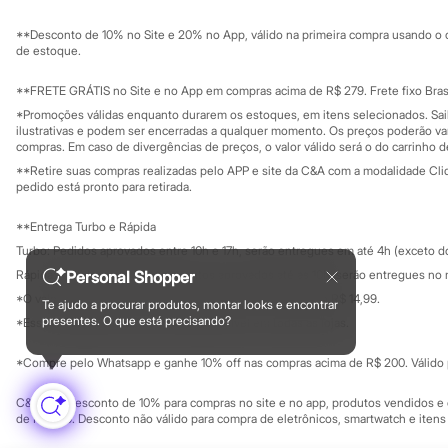
Sustentabilidade
Sandálias
Solicite seu ca
Mapa do site
Tênis
**Desconto de 10% no Site e 20% no App, válido na primeira compra usando o 
Governança
Diversão
Investidores
de estoque.
Marcas
Ouvidoria / Rel
Sala de imprensa
Baby Club
Educação fina
**FRETE GRÁTIS no Site e no App em compras acima de R$ 279. Frete fixo Brasi
Fifteen
Privacidade
Sustentabilida
*Promoções válidas enquanto durarem os estoques, em itens selecionados. Sa
Miss Fifteen
Configuração de cookies
ilustrativas e podem ser encerradas a qualquer momento. Os preços poderão var
Palomino
Minha privacidade
compras. Em caso de divergências de preços, o valor válido será o do carrinho 
Moda íntima
**Retire suas compras realizadas pelo APP e site da C&A com a modalidade Clique
Calcinhas
pedido está pronto para retirada.
Cuecas
Meias
**Entrega Turbo e Rápida
Pijamas
Moda praia
Turbo: Pedidos aprovados entre 10h e 17h, serão entregues em até 4h (exceto d
Biquínis e Maiôs
Personal Shopper
Rápida: Pedidos com os pagamentos aprovados até as 10h, serão entregues no 
Blusas de proteção
*O valor do frete para o turbo é R$ 24,99 e para a rápida é R$ 14,99.
Sungas
Te ajudo a procurar produtos, montar looks e encontrar
Formas de pagamento
Personagens
presentes. O que está precisando?
*Essa condição ainda não estará disponível em todas as lojas.
Bluey
Disney
*Compre pelo Whatsapp e ganhe 10% off nas compras acima de R$ 200. Válido p
Hello Kitty
Homem Aranha
C&A Pay: desconto de 10% para compras no site e no app, produtos vendidos e e
Minecraft
de R$ 400. Desconto não válido para compra de eletrônicos, smartwatch e iten
Naruto
Patrulha Canina