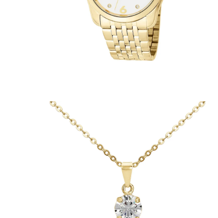
Casacos e Jaquetas
Jeans
Macacões
Saias
Shorts e Bermudas
Vestidos
Acessórios
Bolsas
Bonés e Chapéus
Bijoux
Cintos
Óculos
Relógios
Calçados
Botas
Chinelos
Rasteirinhas
Sandálias
Sapatilhas
Tênis
Marcas
City
Clock House
Mindset
Sawary