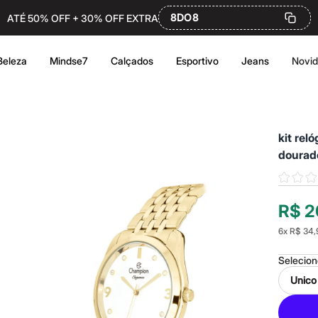
8DO8
ATÉ 50% OFF + 30% OFF EXTRA
Beleza
Mindse7
Calçados
Esportivo
Jeans
Novi
kit rel
dourad
R$ 2
6
x
R$ 34,
Selecio
Unico