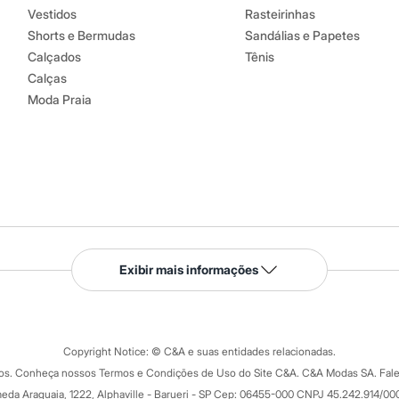
Vestidos
Rasteirinhas
Shorts e Bermudas
Sandálias e Papetes
Calçados
Tênis
Calças
Moda Praia
Serviços
Exibir mais informações
Tipos de serviços
o C&A
Clique e retire
Trocas e devoluções
ograma
Copyright Notice: © C&A e suas entidades relacionadas.
Formas de pagamento
dos. Conheça nossos Termos e Condições de Uso do Site C&A. C&A Modas SA. Fale
Todas as vantagens
ay
eda Araguaia, 1222, Alphaville - Barueri - SP Cep: 06455-000 CNPJ 45.242.914/00