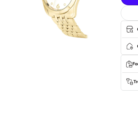
Fo
Tr