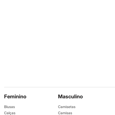
Sapatos
A gente se encontra na
Sandálias e Papetes
Tênis
Moda esportiva
Informacoes gerai
Acessórios
Material
:
Aço
Bermudas
Camisetas
Cor
:
Dourado
Calças
Marcas
:
C&A
Calçados
Gênero
:
Femin
Regatas
Moda íntima
Cuecas
Meias
Pijamas
Moda praia
Personagens
Plus size
Blusas e Camisetas
Calças
Camisas
Casacos e Jaquetas
Feminino
Masculino
Jeans
Moda esportiva
Blusas
Camisetas
Shorts e Bermudas
Calças
Camisas
Todos os produtos