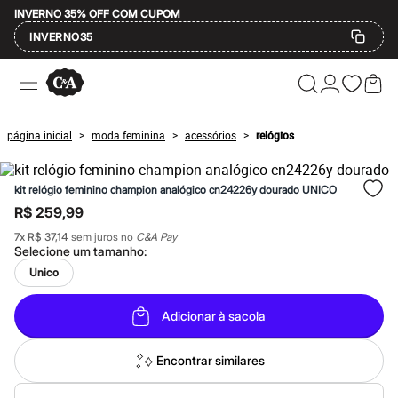
INVERNO 35% OFF COM CUPOM
INVERNO35
Ofertas
Compre por Departamento
Feminino
Masculino
página inicial
moda feminina
acessórios
relógios
>
>
>
Infantil
Calçados
Mindse7
kit relógio feminino champion analógico cn24226y dourado UNICO
Plus Size
Até 20% off
R$ 259,99
Até 40% off
7
x
R$ 37,14
sem juros no
C&A Pay
Até 60% off
Selecione um
tamanho
:
A partir de 60% off
Feminino
Unico
Em alta
Inverno
Adicionar à sacola
Alfaiataria
Novidades
Roupas
Encontrar similares
Blusas e Camisetas
Básicos