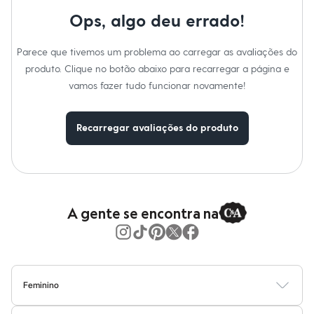
Moda esportiva
Shorts e Saias
Ops, algo deu errado!
Vestidos
Masculino
Parece que tivemos um problema ao carregar as avaliações do
Em alta
Dia dos Pais
produto. Clique no botão abaixo para recarregar a página e
Inverno
vamos fazer tudo funcionar novamente!
Novidades
Roupas
Bermudas
Recarregar avaliações do produto
Camisas
Calças
Camisetas e Regatas
Casacos e Jaquetas
Jeans
Polos
Acessórios
A gente se encontra na
Bolsas e Mochilas
Chapéus e Bonés
Cintos
Carteiras
Óculos
Relógios
Feminino
Calçados
Blusas
Calças
Vestidos
Saias
Casacos
Moda Praia
Moda Íntima
Botas