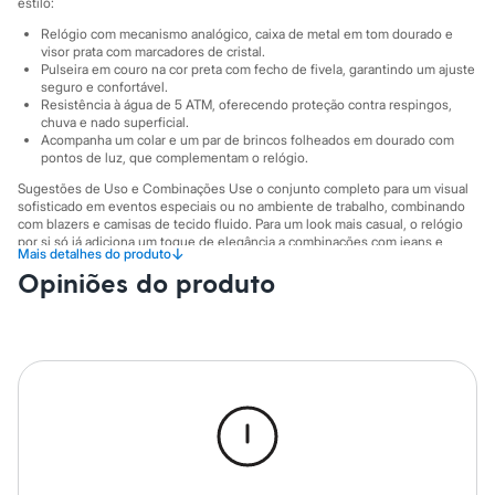
Sawary
estilo:
Yessica
Relógio com mecanismo analógico, caixa de metal em tom dourado e
Moda esportiva
visor prata com marcadores de cristal.
Acessórios
Pulseira em couro na cor preta com fecho de fivela, garantindo um ajuste
Blusas
seguro e confortável.
Calçados
Resistência à água de 5 ATM, oferecendo proteção contra respingos,
Leggings
chuva e nado superficial.
Acompanha um colar e um par de brincos folheados em dourado com
Shorts e Bermudas
pontos de luz, que complementam o relógio.
Tops
Moda íntima
Sugestões de Uso e Combinações Use o conjunto completo para um visual
Calcinhas
sofisticado em eventos especiais ou no ambiente de trabalho, combinando
Cintas e Modeladores
com blazers e camisas de tecido fluido. Para um look mais casual, o relógio
Meias
por si só já adiciona um toque de elegância a combinações com jeans e
↓
Mais detalhes do produto
camiseta. O colar e os brincos são delicados e podem ser usados juntos ou
Pijamas
Opiniões do produto
separados para iluminar o rosto em qualquer ocasião.
Sutiãs e Tops
Moda praia
A gente se encontra na C&A! ❤
Biquínis
Informacoes gerais:
Maiôs
Saídas de praia
Material
:
Metal
Personagens
Cor
:
Dourado
Plus size
Marcas
:
C&A
Blusas e Camisetas
Gênero
:
Feminino
Calças
Casacos e Jaquetas
Jeans