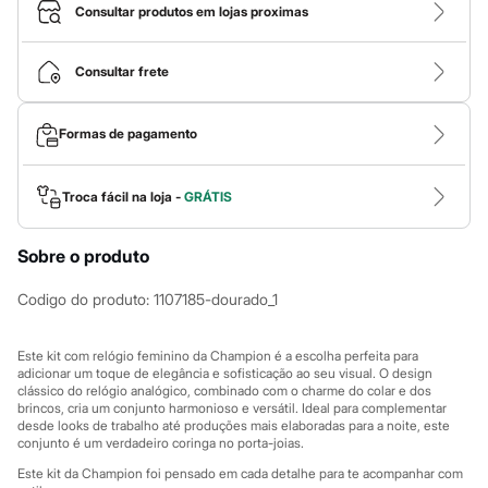
Calças
Consultar produtos em lojas proximas
Casacos e Jaquetas
Jeans
Macacões
Consultar frete
Saias
Shorts e Bermudas
Vestidos
Formas de pagamento
Acessórios
Bolsas
Bonés e Chapéus
Bijoux
Troca fácil na loja -
GRÁTIS
Cintos
Óculos
Sobre o produto
Relógios
Calçados
Botas
Codigo do produto
:
1107185-dourado_1
Chinelos
Rasteirinhas
Sandálias
Este kit com relógio feminino da Champion é a escolha perfeita para
Sapatilhas
adicionar um toque de elegância e sofisticação ao seu visual. O design
clássico do relógio analógico, combinado com o charme do colar e dos
Tênis
brincos, cria um conjunto harmonioso e versátil. Ideal para complementar
Marcas
desde looks de trabalho até produções mais elaboradas para a noite, este
City
conjunto é um verdadeiro coringa no porta-joias.
Clock House
Mindset
Este kit da Champion foi pensado em cada detalhe para te acompanhar com