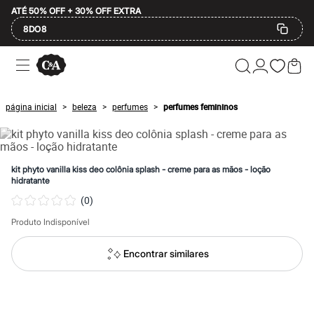
ATÉ 50% OFF + 30% OFF EXTRA
8DO8
Ofertas
Compre por Departamento
Feminino
Masculino
página inicial
beleza
perfumes
perfumes femininos
>
>
>
Infantil
Calçados
Mindse7
Plus Size
2 calçados por R$189
kit phyto vanilla kiss deo colônia splash - creme para as mãos - loção
2 peças por R$199
hidratante
3 lingeries por R$99
(
0
)
3 itens de beleza por R$129
Até 20% off
Produto Indisponível
Até 40% off
Até 60% off
A partir de 60% off
Encontrar similares
Feminino
Em alta
Inverno
Alfaiataria