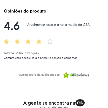
Novidades
Roupas
Blusas e Camisetas
Opiniões do produto
Básicos
Calças
4.6
Casacos e Jaquetas
Atualmente, essa é a nota média da C&A
Jeans
Macacões
Saias
Shorts e Bermudas
Vestidos
Acessórios
Bolsas
Total de
822867
avaliações
Bonés e Chapéus
Compre essa peça e seja a primeira pessoa a comentar!
Bijoux
Cintos
Óculos
Relógios
Avaliações reais, auditadas por:
Calçados
Botas
Chinelos
Rasteirinhas
Sandálias
Sapatilhas
A gente se encontra na
Tênis