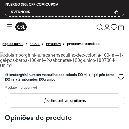
INVERNO 35% OFF COM CUPOM
INVERNO35
Ofertas
Compre por Departamento
Feminino
Masculino
página inicial
beleza
perfumes
perfumes masculinos
>
>
>
Infantil
Calçados
Mindse7
Plus Size
Até 20% off
Até 40% off
kit lamborghini huracan masculino deo colônia 100 ml + 1 gel pós barba
Até 60% off
100 ml + 2 sabonetes 100g único
A partir de 60% off
Produto Indisponível
Feminino
Em alta
Inverno
Encontrar similares
Alfaiataria
Novidades
Roupas
Opiniões do produto
Blusas e Camisetas
Básicos