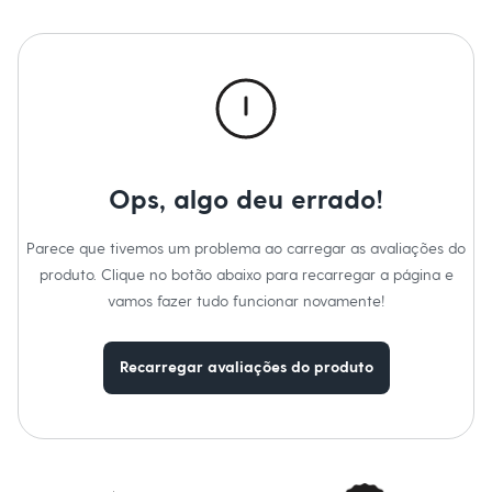
Calças
Casacos e Jaquetas
Jeans
Macacões
Saias
Shorts e Bermudas
Vestidos
Acessórios
Bolsas
Bonés e Chapéus
Ops, algo deu errado!
Bijoux
Cintos
Óculos
Parece que tivemos um problema ao carregar as avaliações do
Relógios
produto. Clique no botão abaixo para recarregar a página e
Calçados
Botas
vamos fazer tudo funcionar novamente!
Chinelos
Rasteirinhas
Sandálias
Recarregar avaliações do produto
Sapatilhas
Tênis
Marcas
City
Clock House
Mindset