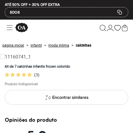
ATÉ 50% OFF + 30% OFF EXTRA
8DO8
Ofertas
Compre por Departamento
Feminino
Masculino
página inicial
infantil
moda íntima
calcinhas
>
>
>
Infantil
Calçados
Mindse7
Plus Size
kit de 7 calcinhas infantis frozen colorido
Até 20% off
(
3
)
Até 40% off
Até 60% off
Produto Indisponível
A partir de 60% off
Feminino
Em alta
Encontrar similares
Inverno
Alfaiataria
Novidades
Roupas
Opiniões do produto
Blusas e Camisetas
Básicos