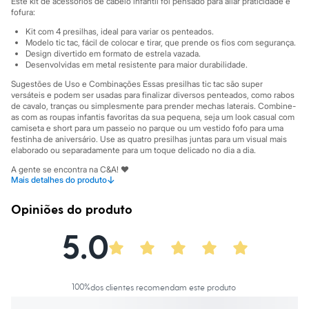
Este kit de acessórios de cabelo infantil foi pensado para aliar praticidade e
Sawary
fofura:
Yessica
Moda esportiva
Kit com 4 presilhas, ideal para variar os penteados.
Acessórios
Modelo tic tac, fácil de colocar e tirar, que prende os fios com segurança.
Blusas
Design divertido em formato de estrela vazada.
Calçados
Desenvolvidas em metal resistente para maior durabilidade.
Leggings
Sugestões de Uso e Combinações Essas presilhas tic tac são super
Shorts e Bermudas
versáteis e podem ser usadas para finalizar diversos penteados, como rabos
Tops
de cavalo, tranças ou simplesmente para prender mechas laterais. Combine-
Moda íntima
as com as roupas infantis favoritas da sua pequena, seja um look casual com
Calcinhas
camiseta e short para um passeio no parque ou um vestido fofo para uma
Cintas e Modeladores
festinha de aniversário. Use as quatro presilhas juntas para um visual mais
elaborado ou separadamente para um toque delicado no dia a dia.
Meias
Pijamas
A gente se encontra na C&A! ❤
Sutiãs e Tops
↓
Mais detalhes do produto
Moda praia
Informacoes gerais:
Biquínis
Material
:
Metal
Opiniões do produto
Maiôs
Cor
:
Colorido
Saídas de praia
Marcas
:
C&A
5.0
Personagens
Gênero
:
Menina
Plus size
Blusas e Camisetas
Calças
Casacos e Jaquetas
100
%
dos clientes recomendam este produto
Jeans