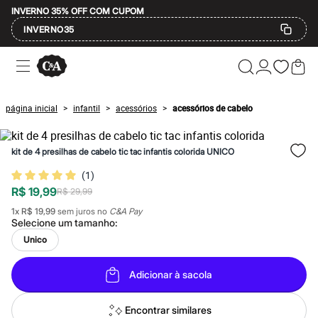
INVERNO 35% OFF COM CUPOM
INVERNO35
Ofertas
Compre por Departamento
Feminino
Masculino
página inicial
infantil
acessórios
acessórios de cabelo
>
>
>
Infantil
Calçados
Mindse7
kit de 4 presilhas de cabelo tic tac infantis colorida UNICO
Plus Size
Até 20% off
(
1
)
Até 40% off
R$ 19,99
Até 60% off
R$ 29,99
A partir de 60% off
1
x
R$ 19,99
sem juros no
C&A Pay
Feminino
Selecione um
tamanho
:
Em alta
Unico
Inverno
Alfaiataria
Novidades
Adicionar à sacola
Roupas
Blusas e Camisetas
Básicos
Encontrar similares