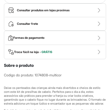
Calças
Casacos e Jaquetas
Jeans
Consultar produtos em lojas proximas
Macacões
Saias
Shorts e Bermudas
Consultar frete
Vestidos
Acessórios
Bolsas
Formas de pagamento
Bonés e Chapéus
Bijoux
Cintos
Troca fácil na loja -
GRÁTIS
Óculos
Relógios
Calçados
Sobre o produto
Botas
Chinelos
Codigo do produto
:
1074808-multicor
Rasteirinhas
Sandálias
Sapatilhas
Deixe os penteados das crianças ainda mais divertidos e cheios de estilo
Tênis
com este kit de presilhas de cabelo. Perfeitos para o dia a dia, estes
Marcas
acessórios são práticos para prender a franja ou criar looks criativos,
City
garantindo que o cabelo fique no lugar durante as brincadeiras. O formato de
Clock House
estrela adiciona um toque lúdico e encantador que as pequenas vão adorar.
Mindset