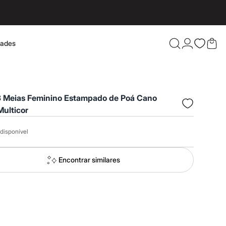
dades
Confira 
 3 Meias Feminino Estampado de Poá Cano
ulticor
disponível
Encontrar similares