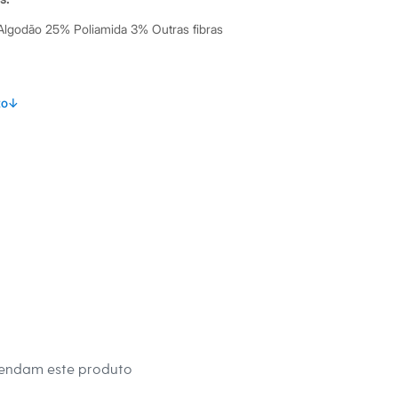
lgodão 25% Poliamida 3% Outras fibras
to
↓
ino
mendam este produto