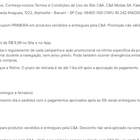
Formas de pagamento
dos. Conheça nossos Termos e Condições de Uso do Site C&A. C&A Modas SA. Fale
Todas as vantagens
ay
eda Araguaia, 1222, Alphaville - Barueri - SP Cep: 06455-000 CNPJ 45.242.914/00
Minha C&A
rtão
Cupons de desconto
cupom PRIMEIRA em produtos vendidos e entregues pela C&A. Promoção não válida p
Cartão presente
atórios
Sobre o cartão presente
nceira
l de R$ 9,99 no Site e no App.
de
iba o regulamento de cada campanha e ação promocional na vitrine específica da
iar durante a navegação, sem aviso prévio. Pode também ocorrer divergência entre
de compras.
 e Retire. O prazo de retirada é de até 1 dia útil após a aprovação do pagamento. 
omingos e feriados).
mesmo dia e pedidos com o pagamentos aprovados após as 10h serão entregues no 
Segurança e qualidade
ara produtos vendidos e entregues pela C&A. Desconto não será aplicado na compr