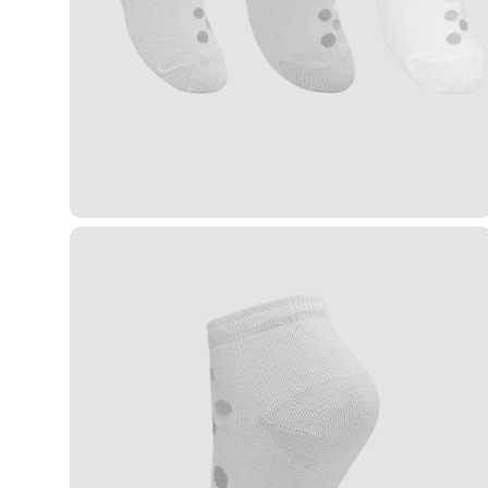
Casacos e Jaquetas
Jeans
Macacões
Saias
Shorts e Bermudas
Vestidos
Acessórios
Bolsas
Bonés e Chapéus
Bijoux
Cintos
Óculos
Relógios
Calçados
Botas
Chinelos
Rasteirinhas
Sandálias
Sapatilhas
Tênis
Marcas
City
Clock House
Mindset
Sawary