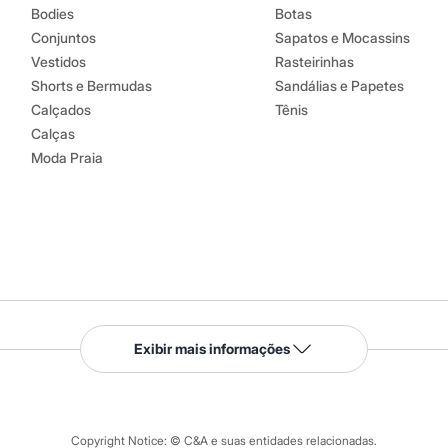
Bodies
Botas
Conjuntos
Sapatos e Mocassins
Vestidos
Rasteirinhas
Shorts e Bermudas
Sandálias e Papetes
Calçados
Tênis
Calças
Moda Praia
Serviços
Exibir mais informações
Tipos de serviços
o C&A
Clique e retire
Trocas e devoluções
ograma
Copyright Notice: © C&A e suas entidades relacionadas.