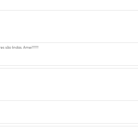
 são lindas. Amei!!!!!!!