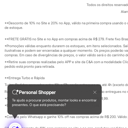
Política de privacidade
Sonic
Todos os direitos reserva
Trabalhe conosco
C&A Pay
Stitch
Sobre o C&A P
Alam
Sustentabilidade
Beleza
Solicite seu ca
Kits
Mapa do site
**Desconto de 10% no Site e 20% no App, válido na primeira compra usando o 
Perfumes árabes
Governança
Investidores
de estoque.
Novidades
Ouvidoria / Rel
Sala de imprensa
Cabelos
Educação fina
**FRETE GRÁTIS no Site e no App em compras acima de R$ 279. Frete fixo Brasi
Condicionador
Privacidade
Escovas e Pentes
Sustentabilida
*Promoções válidas enquanto durarem os estoques, em itens selecionados. Sa
Configuração de cookies
Finalizadores
ilustrativas e podem ser encerradas a qualquer momento. Os preços poderão var
Minha privacidade
compras. Em caso de divergências de preços, o valor válido será o do carrinho 
Shampoo
Tratamento
**Retire suas compras realizadas pelo APP e site da C&A com a modalidade Clique
Cuidados com o corpo
pedido está pronto para retirada.
Hidratante
Protetor solar
**Entrega Turbo e Rápida
Tratamento
Turbo: Pedidos aprovados entre 10h e 17h, serão entregues em até 4h (exceto d
Cuidados com o rosto
Esfoliante
Personal Shopper
Rápida: Pedidos com os pagamentos aprovados até as 10h, serão entregues no 
Hidratante
*O valor do frete para o turbo é R$ 24,99 e para a rápida é R$ 14,99.
Te ajudo a procurar produtos, montar looks e encontrar
Protetor solar
Formas de pagamento
presentes. O que está precisando?
*Essa condição ainda não estará disponível em todas as lojas.
Tônicos
Maquiagens
*Compre pelo Whatsapp e ganhe 10% off nas compras acima de R$ 200. Válido p
Base
Batom