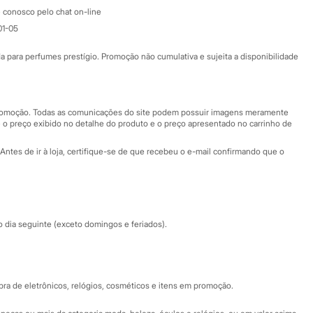
Atendimento
 conosco pelo chat on-line
01-05
Ajuda
Fale conosco
ara perfumes prestígio. Promoção não cumulativa e sujeita a disponibilidade
Nossas lojas
Nossas lojas plus size
Central de ética
 promoção. Todas as comunicações do site podem possuir imagens meramente
 o preço exibido no detalhe do produto e o preço apresentado no carrinho de
Eventos
Antes de ir à loja, certifique-se de que recebeu o e-mail confirmando que o
Especial Dia dos Pais
dia seguinte (exceto domingos e feriados).
a de eletrônicos, relógios, cosméticos e itens em promoção.