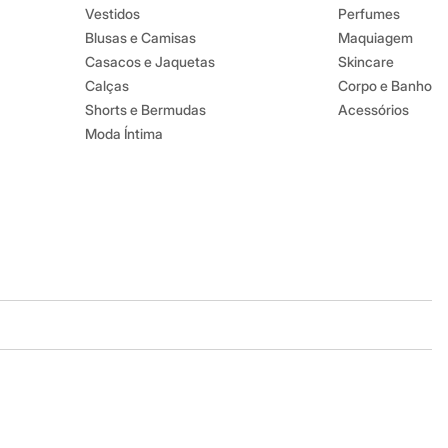
Vestidos
Perfumes
Blusas e Camisas
Maquiagem
Casacos e Jaquetas
Skincare
Calças
Corpo e Banho
Shorts e Bermudas
Acessórios
Moda Íntima
Baixe o app
Google store
Apple store