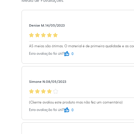
Média de
9
avaliações.
Sapatos
Sandálias e Papetes
Tênis
Moda esportiva
Acessórios
Denise M.
14/05/2023
Bermudas
Camisetas
Calças
Calçados
AS meias são ótimas. O material é de primeira qualidade e as cores
Regatas
0
Esta avaliação foi útil?
Moda íntima
Cuecas
Meias
Pijamas
Moda praia
Simone N.
08/05/2023
Personagens
Plus size
Blusas e Camisetas
Calças
(Cliente avaliou este produto mas não fez um comentário)
Camisas
0
Casacos e Jaquetas
Esta avaliação foi útil?
Jeans
Moda esportiva
Shorts e Bermudas
Todos os produtos