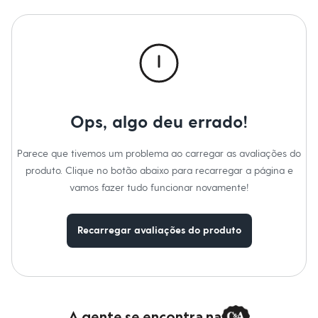
Calças
Casacos e Jaquetas
Jeans
Macacões
Saias
Shorts e Bermudas
Vestidos
Acessórios
Bolsas
Bonés e Chapéus
Ops, algo deu errado!
Bijoux
Cintos
Parece que tivemos um problema ao carregar as avaliações do
Óculos
Relógios
produto. Clique no botão abaixo para recarregar a página e
Calçados
vamos fazer tudo funcionar novamente!
Botas
Chinelos
Rasteirinhas
Recarregar avaliações do produto
Sandálias
Sapatilhas
Tênis
Marcas
City
Clock House
Mindset
A gente se encontra na