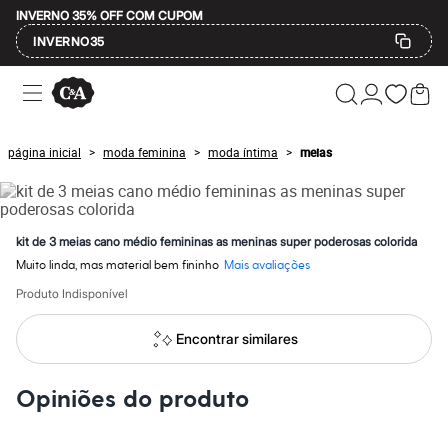
INVERNO 35% OFF COM CUPOM
INVERNO35
Ofertas
Compre por Departamento
Feminino
Masculino
página inicial
moda feminina
moda íntima
meias
>
>
>
Infantil
Calçados
Mindse7
Plus Size
Até 20% off
kit de 3 meias cano médio femininas as meninas super poderosas colorida
Até 40% off
Muito linda, mas material bem fininho
Mais avaliações
Até 60% off
A partir de 60% off
Produto Indisponível
Feminino
Em alta
Encontrar similares
Inverno
Alfaiataria
Novidades
Opiniões do produto
Roupas
Blusas e Camisetas
Básicos