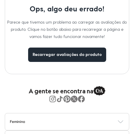
Moda esportiva
Cuidados com a peca:
Shorts e Saias
Ops, algo deu errado!
Lavar à mão.
Vestidos
Não alvejar.
Masculino
Não secar em secadora.
Parece que tivemos um problema ao carregar as avaliações do
Em alta
Secar na vertical.
Dia dos Pais
Não passar.
produto. Clique no botão abaixo para recarregar a página e
Não lavar a seco.
Inverno
vamos fazer tudo funcionar novamente!
Não limpar a úmido.
Novidades
Roupas
Bermudas
Recarregar avaliações do produto
Camisas
Calças
Camisetas e Regatas
Casacos e Jaquetas
Jeans
Polos
Acessórios
A gente se encontra na
Bolsas e Mochilas
Chapéus e Bonés
Cintos
Carteiras
Óculos
Relógios
Feminino
Calçados
Blusas
Calças
Vestidos
Saias
Casacos
Moda Praia
Moda Íntima
Botas