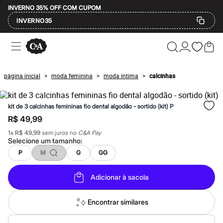
INVERNO 35% OFF COM CUPOM
INVERNO35
Ofertas
Compre por Departamento
Feminino
Masculino
página inicial
moda feminina
moda íntima
calcinhas
>
>
>
Infantil
Calçados
Mindse7
kit de 3 calcinhas femininas fio dental algodão - sortido (kit) P
Plus Size
Até 20% off
R$ 49,99
Até 40% off
1
x
R$ 49,99
sem juros no
C&A Pay
Até 60% off
Selecione um
tamanho
:
A partir de 60% off
Feminino
P
M
G
GG
Em alta
Inverno
Adicionar à sacola
Alfaiataria
Novidades
Roupas
Encontrar similares
Blusas e Camisetas
Básicos