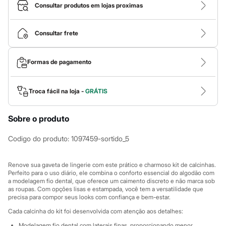
Calças
Consultar produtos em lojas proximas
Casacos e Jaquetas
Jeans
Macacões
Consultar frete
Saias
Shorts e Bermudas
Vestidos
Formas de pagamento
Acessórios
Bolsas
Bonés e Chapéus
Bijoux
Troca fácil na loja -
GRÁTIS
Cintos
Óculos
Sobre o produto
Relógios
Calçados
Botas
Codigo do produto
:
1097459-sortido_5
Chinelos
Rasteirinhas
Sandálias
Renove sua gaveta de lingerie com este prático e charmoso kit de calcinhas.
Sapatilhas
Perfeito para o uso diário, ele combina o conforto essencial do algodão com
a modelagem fio dental, que oferece um caimento discreto e não marca sob
Tênis
as roupas. Com opções lisas e estampada, você tem a versatilidade que
Marcas
precisa para compor seus looks com confiança e bem-estar.
City
Clock House
Cada calcinha do kit foi desenvolvida com atenção aos detalhes:
Mindset
Modelagem fio dental com laterais finas, proporcionando menor