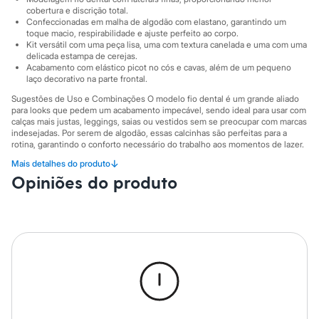
Sawary
cobertura e discrição total.
Yessica
Confeccionadas em malha de algodão com elastano, garantindo um
Moda esportiva
toque macio, respirabilidade e ajuste perfeito ao corpo.
Acessórios
Kit versátil com uma peça lisa, uma com textura canelada e uma com uma
Blusas
delicada estampa de cerejas.
Calçados
Acabamento com elástico picot no cós e cavas, além de um pequeno
Leggings
laço decorativo na parte frontal.
Shorts e Bermudas
Sugestões de Uso e Combinações O modelo fio dental é um grande aliado
Tops
para looks que pedem um acabamento impecável, sendo ideal para usar com
Moda íntima
calças mais justas, leggings, saias ou vestidos sem se preocupar com marcas
Calcinhas
indesejadas. Por serem de algodão, essas calcinhas são perfeitas para a
Cintas e Modeladores
rotina, garantindo o conforto necessário do trabalho aos momentos de lazer.
Meias
↓
Mais detalhes do produto
A gente se encontra na C&A! ❤/38
Pijamas
Opiniões do produto
Sutiãs e Tops
A Modelo veste tamanho P.
Suas medidas são:
Moda praia
Biquínis
Altura: 175cm / Busto: 81cm / Cintura: 63cm / Quadril: 91cm.
Maiôs
Saídas de praia
Informacoes gerais:
Personagens
Material
:
93% algodão, 7% elastano
Plus size
Cor
:
Colorido
Blusas e Camisetas
Marcas
:
C&A
Calças
Tipo
:
Kit
Casacos e Jaquetas
Gênero
:
Feminino
Jeans