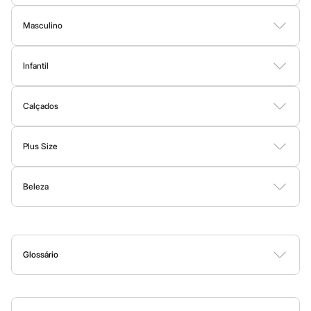
Chinelos
Blusas
Calças
Vestidos
Saias
Casacos
Moda Praia
Moda Íntima
Sapatos
Masculino
Sandálias e Papetes
Tênis
Camisetas
Camisas
Bermudas
Calças
Moda Íntima
Jaquetas e Casacos
Moda esportiva
Infantil
Acessórios
Moda Praia
Bermudas
Bodies
Conjuntos
Vestidos
Shorts e Bermudas
Calçados
Calças
Camisetas
Calças
Calçados
Moda Praia
Calçados
Botas
Sapatos e Mocassins
Rasteirinhas
Sandálias e Papetes
Tênis
Regatas
Moda íntima
Plus Size
Cuecas
Vestidos
Blusas e Camisas
Casacos e Jaquetas
Calças
Meias
Pijamas
Beleza
Shorts e Bermudas
Moda Íntima
Moda praia
Personagens
Perfumes
Maquiagem
Skincare
Corpo e Banho
Acessórios
Plus size
Blusas e Camisetas
Calças
Camisas
Glossário
Casacos e Jaquetas
A
B
C
D
E
F
G
H
I
J
K
L
M
N
O
P
Q
R
S
T
U
V
W
X
Y
Z
0-9
Jeans
Moda esportiva
Shorts e Bermudas