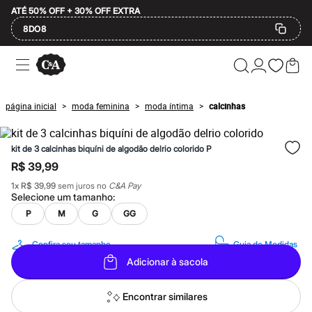
ATÉ 50% OFF + 30% OFF EXTRA
8DO8
Ofertas
Compre por Departamento
Feminino
Masculino
página inicial
moda feminina
moda íntima
calcinhas
>
>
>
Infantil
Calçados
Mindse7
kit de 3 calcinhas biquíni de algodão delrio colorido P
Plus Size
Até 20% off
R$ 39,99
Até 40% off
1
x
R$ 39,99
sem juros no
C&A Pay
Até 60% off
Selecione um
tamanho
:
A partir de 60% off
Feminino
P
M
G
GG
Em alta
Inverno
Confira seu tamanho
Guia de Medidas
Alfaiataria
Adicionar à sacola
Novidades
Roupas
Blusas e Camisetas
Encontrar similares
Básicos