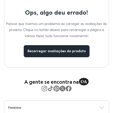
Moda esportiva
Marcas
:
C&A
Tipo
:
Dia a dia
Shorts e Saias
Gênero
:
Feminino
Vestidos
Ops, algo deu errado!
Masculino
Cuidados com a peca:
Em alta
Parece que tivemos um problema ao carregar as avaliações do
Dia dos Pais
Lavar à mão.
Inverno
Não alvejar.
produto. Clique no botão abaixo para recarregar a página e
Novidades
Não secar em secadora.
vamos fazer tudo funcionar novamente!
Secar na vertical.
Roupas
Não passar.
Bermudas
Não lavar a seco.
Camisas
Limpar a úmido.
Recarregar avaliações do produto
Calças
Camisetas e Regatas
Casacos e Jaquetas
Jeans
Polos
Acessórios
Bolsas e Mochilas
A gente se encontra na
Chapéus e Bonés
Cintos
Carteiras
Óculos
Relógios
Calçados
Feminino
Botas