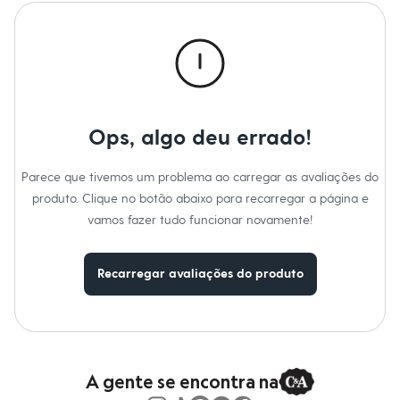
Roupas
Blusas e Camisetas
Básicos
Calças
Casacos e Jaquetas
Jeans
Macacões
Saias
Shorts e Bermudas
Ops, algo deu errado!
Vestidos
Acessórios
Parece que tivemos um problema ao carregar as avaliações do
Bolsas
Bonés e Chapéus
produto. Clique no botão abaixo para recarregar a página e
Bijoux
vamos fazer tudo funcionar novamente!
Cintos
Óculos
Relógios
Recarregar avaliações do produto
Calçados
Botas
Chinelos
Rasteirinhas
Sandálias
Sapatilhas
Tênis
A gente se encontra na
Marcas