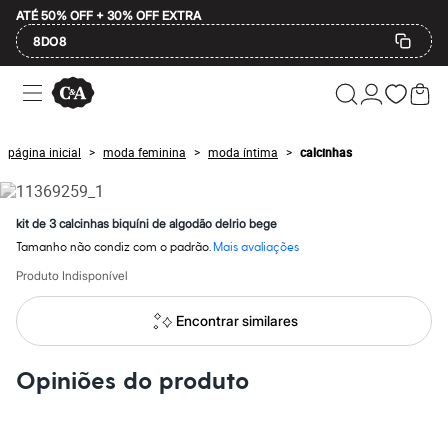
ATÉ 50% OFF + 30% OFF EXTRA
8DO8
Ofertas
Compre por Departamento
Feminino
Masculino
página inicial
moda feminina
moda íntima
calcinhas
>
>
>
Infantil
Calçados
Plus Size
2 calçados por R$189
kit de 3 calcinhas biquíni de algodão delrio bege
2 peças por R$199
Tamanho não condiz com o padrão.
Mais avaliações
3 lingeries por R$99
3 itens de beleza por R$129
Produto Indisponível
Até 20% off
Até 40% off
Encontrar similares
Até 60% off
A partir de 60% off
Feminino
Opiniões do produto
Em alta
Inverno
Alfaiataria
Novidades