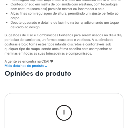
City
Confeccionado em malha de poliamida com elastano, com tecnologia
Clock House
sem costura (seamless) para não marcar ou incomodar a pele.
Mindset
Alças finas com regulagem de altura, permitindo um ajuste perfeito ao
Sawary
corpo.
Yessica
Decote quadrado e detalhe de lacinho na barra, adicionando um toque
Moda esportiva
delicado ao design.
Acessórios
Sugestões de Uso e Combinações Perfeitos para serem usados no dia a dia,
Blusas
por baixo de camisetas, uniformes escolares e vestidos. A ausência de
Calçados
costuras e bojo torna estes tops infantis discretos e confortáveis sob
Leggings
qualquer tipo de roupa, sendo uma ótima escolha para acompanhar as
Shorts e Bermudas
meninas em todas as suas brincadeiras e compromissos.
Tops
A gente se encontra na C&A! ❤
Moda íntima
↓
Mais detalhes do produto
Calcinhas
Informacoes gerais:
Opiniões do produto
Cintas e Modeladores
Material
:
95% poliamida, 5% elastano
Meias
Cor
:
Colorido
Pijamas
Marcas
:
C&A
Sutiãs e Tops
Gênero
:
Menina
Moda praia
Biquínis
Cuidados com a peca:
Maiôs
Lavar à temperatura máxima de 40ºC.
Saídas de praia
Não alvejar.
Personagens
Não secar em secadora.
Plus size
Secar na vertical.
Blusas e Camisetas
Não passar.