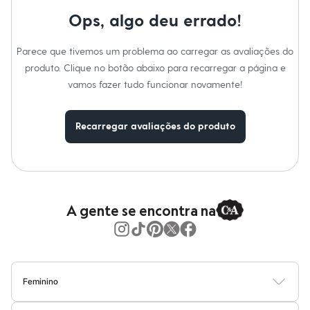
Calças
Não lavar a seco.
Casacos e Jaquetas
Ops, algo deu errado!
Não limpar a úmido.
Jeans
Moda esportiva
Parece que tivemos um problema ao carregar as avaliações do
Shorts e Saias
Vestidos
produto. Clique no botão abaixo para recarregar a página e
Masculino
vamos fazer tudo funcionar novamente!
Em alta
Dia dos Pais
Inverno
Recarregar avaliações do produto
Novidades
Roupas
Bermudas
Camisas
Calças
Camisetas e Regatas
Casacos e Jaquetas
A gente se encontra na
Jeans
Polos
Acessórios
Bolsas e Mochilas
Chapéus e Bonés
Cintos
Feminino
Carteiras
Blusas
Calças
Vestidos
Saias
Casacos
Moda Praia
Moda Íntima
Óculos