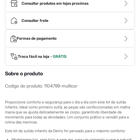
Roupas
Consultar produtos em lojas proximas
Blusas e Camisetas
Básicos
Calças
Consultar frete
Casacos e Jaquetas
Jeans
Macacões
Formas de pagamento
Saias
Shorts e Bermudas
Vestidos
Acessórios
Troca fácil na loja -
GRÁTIS
Bolsas
Bonés e Chapéus
Sobre o produto
Bijoux
Cintos
Óculos
Codigo do produto
:
1104799-multicor
Relógios
Calçados
Botas
Proporcione conforto e segurança para o dia a dia com este kit de sutiãs
Chinelos
infantis. Ideal como primeiro sutiã, as peças são confeccionadas em malha
macia que se ajusta delicadamente ao corpo, garantindo liberdade de
Rasteirinhas
movimento para todas as atividades. Um conjunto prático e versátil para a
Sandálias
rotina das meninas.
Sapatilhas
Tênis
Este kit de sutiãs infantis da Delrio foi pensado para o máximo conforto:
Marcas
Modelagem top, sem bojo e sem aro, para um caimento suave e natural.