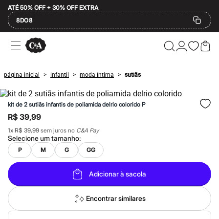
ATÉ 50% OFF + 30% OFF EXTRA
8DO8
Ofertas
Compre por Departamento
Feminino
Masculino
página inicial
infantil
moda íntima
sutiãs
>
>
>
Infantil
Calçados
Plus Size
kit de 2 sutiãs infantis de poliamida delrio colorido P
2 calçados por R$189
2 peças por R$199
R$ 39,99
3 lingeries por R$99
1
x
R$ 39,99
sem juros no
C&A Pay
3 itens de beleza por R$129
Selecione um
tamanho
:
Até 20% off
Até 40% off
P
M
G
GG
Até 60% off
A partir de 60% off
Adicionar à sacola
Feminino
Em alta
Inverno
Encontrar similares
Alfaiataria
Novidades