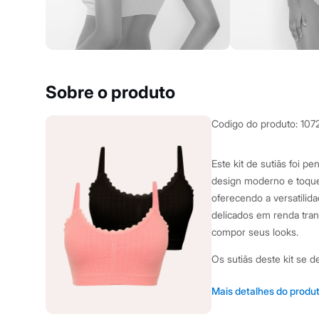
Yessica
Moda esportiva
Acessórios
Blusas
Calçados
Leggings
Shorts e Bermudas
Sobre o produto
Tops
Moda íntima
Calcinhas
Codigo do produto
:
1072
Cintas e Modeladores
Meias
Pijamas
Este kit de sutiãs foi 
Sutiãs e Tops
design moderno e toque 
Moda praia
Biquínis
oferecendo a versatilid
Maiôs
delicados em renda tra
Saídas de praia
compor seus looks.
Personagens
Plus size
Os sutiãs deste kit se 
Blusas e Camisetas
Calças
praticidade:
Casacos e Jaquetas
Mais detalhes do produ
Jeans
Modelagem estilo top
Moda esportiva