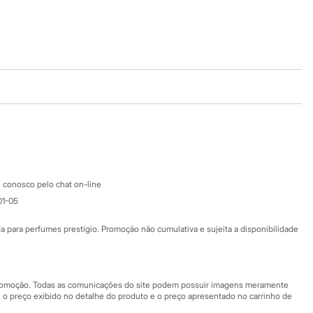
Baixe o app
Google store
Apple store
Atendimento
 conosco pelo chat on-line
01-05
Ajuda
Fale conosco
ara perfumes prestígio. Promoção não cumulativa e sujeita a disponibilidade
Nossas lojas
Nossas lojas plus size
Central de ética
 promoção. Todas as comunicações do site podem possuir imagens meramente
 o preço exibido no detalhe do produto e o preço apresentado no carrinho de