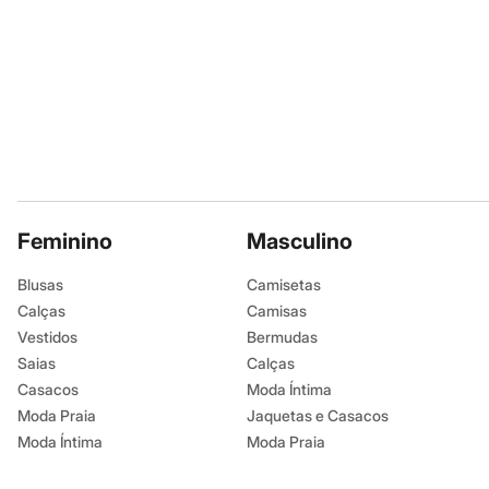
Sapatos
Sandálias e Papetes
Informacoes gerai
Tênis
Moda esportiva
Material
:
90% p
Acessórios
Cor
:
Colorido
Bermudas
Marcas
:
C&A
Camisetas
Calças
Tipo
:
Dia a dia
Calçados
Gênero
:
Femin
Regatas
Moda íntima
Cuecas
Feminino
Masculino
Meias
Pijamas
Moda praia
Blusas
Camisetas
Personagens
Calças
Camisas
Plus size
Vestidos
Bermudas
Blusas e Camisetas
Calças
Saias
Calças
Camisas
Casacos
Moda Íntima
Casacos e Jaquetas
Moda Praia
Jaquetas e Casacos
Jeans
Moda esportiva
Moda Íntima
Moda Praia
Shorts e Bermudas
Todos os produtos