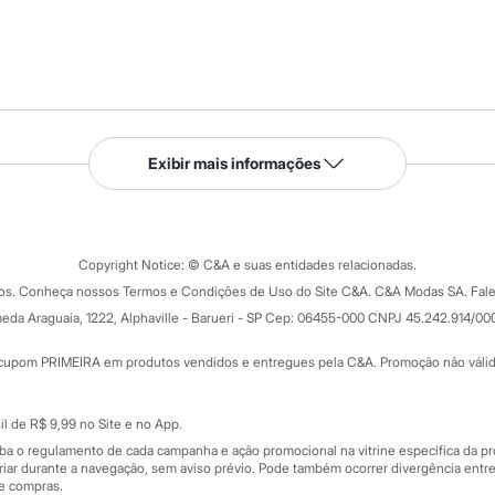
Serviços
Exibir mais informações
Tipos de serviços
o C&A
Clique e retire
Trocas e devoluções
ograma
Copyright Notice: © C&A e suas entidades relacionadas.
Formas de pagamento
dos. Conheça nossos Termos e Condições de Uso do Site C&A. C&A Modas SA. Fale
Todas as vantagens
ay
eda Araguaia, 1222, Alphaville - Barueri - SP Cep: 06455-000 CNPJ 45.242.914/00
Minha C&A
rtão
Cupons de desconto
cupom PRIMEIRA em produtos vendidos e entregues pela C&A. Promoção não válida p
Cartão presente
atórios
Sobre o cartão presente
nceira
l de R$ 9,99 no Site e no App.
de
iba o regulamento de cada campanha e ação promocional na vitrine específica da
iar durante a navegação, sem aviso prévio. Pode também ocorrer divergência entre
de compras.