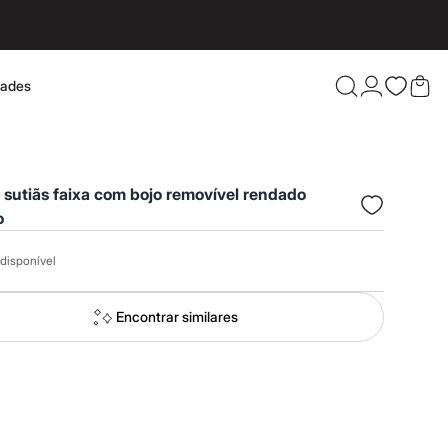
dades
Confira 
2 sutiãs faixa com bojo removível rendado
o
disponível
Encontrar similares