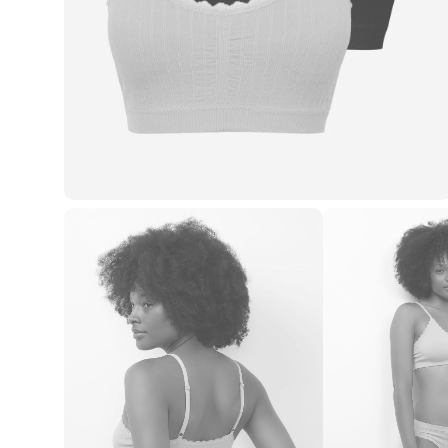
Casacos e Jaquetas
Jeans
Macacões
Saias
Shorts e Bermudas
Vestidos
Acessórios
Bolsas
Bonés e Chapéus
Bijoux
Cintos
Óculos
Relógios
Calçados
Botas
Chinelos
Rasteirinhas
Sandálias
Sapatilhas
Tênis
Marcas
City
Clock House
Mindset
Sawary