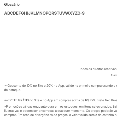
Infantil
Glossário
Em alta
Arrumadinho para os meninos
A
B
C
D
E
F
G
H
I
J
K
L
M
N
O
P
Q
R
S
T
U
V
W
X
Y
Z
0-9
Romântico para as meninas
Inverno
Novidades
Roupas menina
Institucional
Produtos
0 a 24 meses
1 a 5 anos
4 a 12 anos
Sobre a C&A
Cartão C&A
10 a 16 anos
Sobre o cartã
Fornecedores
Roupas menino
Termos e condições
C&A&VC
0 a 24 meses
Conheça o pr
1 a 5 anos
Política de privacidade
4 a 12 anos
Todos os direitos reserva
Trabalhe conosco
C&A Pay
10 a 16 anos
Sobre o C&A P
Alam
Sustentabilidade
Acessórios
Solicite seu ca
Recém-nascido
Mapa do site
**Desconto de 10% no Site e 20% no App, válido na primeira compra usando o 
Bolsas e Mochilas
Governança
Investidores
de estoque.
Chapéus
Ouvidoria / Rel
Sala de imprensa
Calçados
Educação fina
**FRETE GRÁTIS no Site e no App em compras acima de R$ 279. Frete fixo Brasi
Botas
Privacidade
Chinelos
Sustentabilida
*Promoções válidas enquanto durarem os estoques, em itens selecionados. Sa
Configuração de cookies
Pantufas
ilustrativas e podem ser encerradas a qualquer momento. Os preços poderão var
Minha privacidade
compras. Em caso de divergências de preços, o valor válido será o do carrinho 
Rasteirinhas