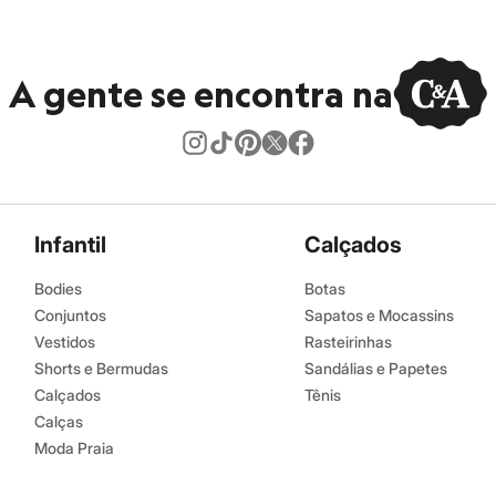
s:
oliamida, 10% elastano
A gente se encontra na
ino
Infantil
Calçados
Bodies
Botas
Conjuntos
Sapatos e Mocassins
Vestidos
Rasteirinhas
Shorts e Bermudas
Sandálias e Papetes
Calçados
Tênis
Calças
Moda Praia