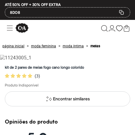
ATÉ 50% OFF + 30% OFF EXTRA
8DO8
Ofertas
Compre por Departamento
Feminino
Masculino
página inicial
moda feminina
moda íntima
meias
>
>
>
Infantil
Calçados
Mindse7
Plus Size
kit de 2 pares de meias fogo cano longo colorido
Até 20% off
(
3
)
Até 40% off
Até 60% off
Produto Indisponível
A partir de 60% off
Feminino
Em alta
Encontrar similares
Inverno
Alfaiataria
Novidades
Roupas
Opiniões do produto
Blusas e Camisetas
Básicos