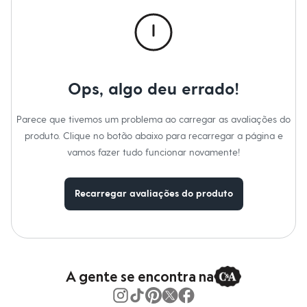
Calças
Casacos e Jaquetas
Jeans
Macacões
Saias
Shorts e Bermudas
Vestidos
Ops, algo deu errado!
Acessórios
Bolsas
Bonés e Chapéus
Parece que tivemos um problema ao carregar as avaliações do
Bijoux
produto. Clique no botão abaixo para recarregar a página e
Cintos
Óculos
vamos fazer tudo funcionar novamente!
Relógios
Calçados
Botas
Recarregar avaliações do produto
Chinelos
Rasteirinhas
Sandálias
Sapatilhas
Tênis
Marcas
City
A gente se encontra na
Clock House
Mindset