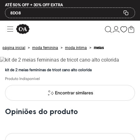
ATÉ 50% OFF + 30% OFF EXTRA
8DO8
Ofertas
Compre por Departamento
Feminino
Masculino
página inicial
moda feminina
moda íntima
meias
>
>
>
Infantil
Calçados
Mindse7
Plus Size
kit de 2 meias femininas de tricot cano alto colorida
Até 20% off
Até 40% off
Produto Indisponível
Até 60% off
A partir de 60% off
Encontrar similares
Feminino
Em alta
Inverno
Opiniões do produto
Alfaiataria
Novidades
Roupas
Blusas e Camisetas
Básicos