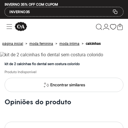
INVERNO 35% OFF COM CUPOM
INVERNO35
Ofertas
Compre por Departamento
Feminino
Masculino
página inicial
moda feminina
moda íntima
calcinhas
>
>
>
Infantil
Calçados
Mindse7
Plus Size
kit de 2 calcinhas fio dental sem costura colorido
Até 20% off
Até 40% off
Produto Indisponível
Até 60% off
A partir de 60% off
Encontrar similares
Feminino
Em alta
Inverno
Opiniões do produto
Alfaiataria
Novidades
Roupas
Blusas e Camisetas
Básicos