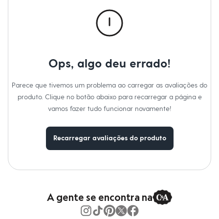
Calças
Casacos e Jaquetas
Jeans
Macacões
Saias
Shorts e Bermudas
Vestidos
Ops, algo deu errado!
Acessórios
Bolsas
Bonés e Chapéus
Parece que tivemos um problema ao carregar as avaliações do
Bijoux
produto. Clique no botão abaixo para recarregar a página e
Cintos
Óculos
vamos fazer tudo funcionar novamente!
Relógios
Calçados
Botas
Recarregar avaliações do produto
Chinelos
Rasteirinhas
Sandálias
Sapatilhas
Tênis
Marcas
City
A gente se encontra na
Clock House
Mindset