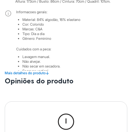
Sawary
Altura: 173cm / Busto: 86cm / Cintura: 70cm / Quadril: 101cm.
Yessica
Moda esportiva
Informacoes gerais:
Acessórios
Material
:
84% algodão, 16% elastano
Blusas
Cor
:
Colorido
Calçados
Marcas
:
C&A
Leggings
Tipo
:
Dia a dia
Shorts e Bermudas
Gênero
:
Feminino
Tops
Moda íntima
Cuidados com a peca:
Calcinhas
Lavagem manual.
Cintas e Modeladores
Não alvejar.
Meias
Não secar em secadora.
Pijamas
Secar na vertical.
↓
Mais detalhes do produto
Sutiãs e Tops
Não passar.
Opiniões do produto
Moda praia
Não lavar a seco.
Biquínis
Maiôs
Saídas de praia
Personagens
Plus size
Blusas e Camisetas
Calças
Casacos e Jaquetas
Jeans