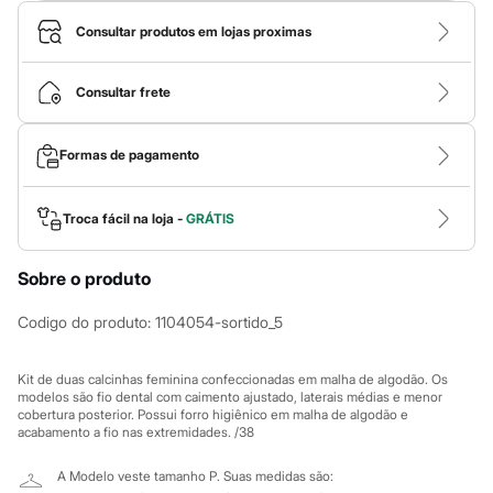
Calças
Casacos e Jaquetas
Consultar produtos em lojas proximas
Jeans
Macacões
Saias
Consultar frete
Shorts e Bermudas
Vestidos
Acessórios
Formas de pagamento
Bolsas
Bonés e Chapéus
Bijoux
Cintos
Troca fácil na loja -
GRÁTIS
Óculos
Relógios
Sobre o produto
Calçados
Botas
Chinelos
Codigo do produto
:
1104054-sortido_5
Rasteirinhas
Sandálias
Sapatilhas
Kit de duas calcinhas feminina confeccionadas em malha de algodão. Os
Tênis
modelos são fio dental com caimento ajustado, laterais médias e menor
cobertura posterior. Possui forro higiênico em malha de algodão e
Marcas
acabamento a fio nas extremidades. /38
City
Clock House
Mindset
A Modelo veste tamanho P.
Suas medidas são: