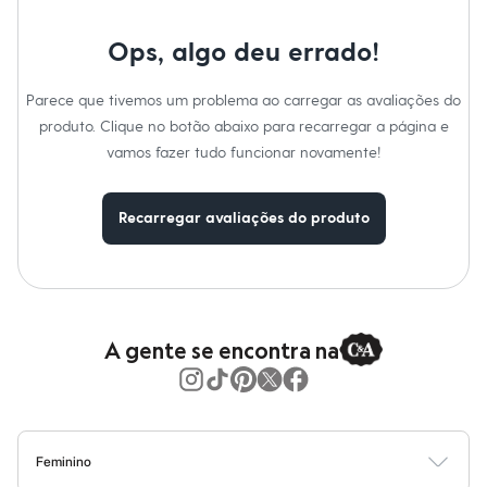
Moda esportiva
Shorts e Saias
Vestidos
Ops, algo deu errado!
Masculino
Em alta
Parece que tivemos um problema ao carregar as avaliações do
Dia dos Pais
Inverno
produto. Clique no botão abaixo para recarregar a página e
Novidades
vamos fazer tudo funcionar novamente!
Roupas
Bermudas
Camisas
Recarregar avaliações do produto
Calças
Camisetas e Regatas
Casacos e Jaquetas
Jeans
Polos
Acessórios
Bolsas e Mochilas
A gente se encontra na
Chapéus e Bonés
Cintos
Carteiras
Óculos
Relógios
Calçados
Feminino
Botas