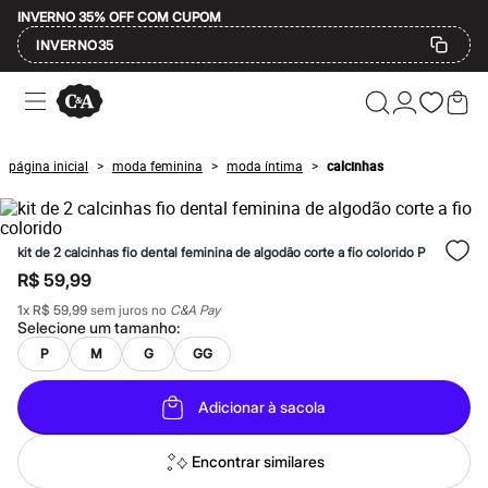
INVERNO 35% OFF COM CUPOM
INVERNO35
Ofertas
Compre por Departamento
Feminino
Masculino
página inicial
moda feminina
moda íntima
calcinhas
>
>
>
Infantil
Calçados
Mindse7
Plus Size
kit de 2 calcinhas fio dental feminina de algodão corte a fio colorido P
Até 20% off
Até 40% off
R$ 59,99
Até 60% off
1
x
R$ 59,99
sem juros no
C&A Pay
A partir de 60% off
Selecione um
tamanho
:
Feminino
Em alta
P
M
G
GG
Inverno
Alfaiataria
Adicionar à sacola
Novidades
Roupas
Blusas e Camisetas
Encontrar similares
Básicos