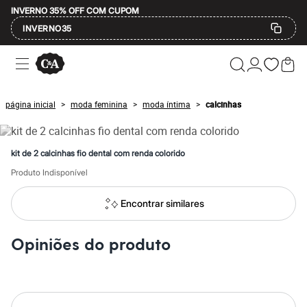
INVERNO 35% OFF COM CUPOM
INVERNO35
Ofertas
Compre por Departamento
Feminino
Masculino
página inicial
moda feminina
moda íntima
calcinhas
>
>
>
Infantil
Calçados
Mindse7
Plus Size
kit de 2 calcinhas fio dental com renda colorido
Até 20% off
Até 40% off
Produto Indisponível
Até 60% off
A partir de 60% off
Encontrar similares
Feminino
Em alta
Inverno
Opiniões do produto
Alfaiataria
Novidades
Roupas
Blusas e Camisetas
Básicos