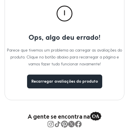
Calças
Casacos e Jaquetas
Jeans
Macacões
Saias
Shorts e Bermudas
Vestidos
Ops, algo deu errado!
Acessórios
Bolsas
Bonés e Chapéus
Parece que tivemos um problema ao carregar as avaliações do
Bijoux
produto. Clique no botão abaixo para recarregar a página e
Cintos
Óculos
vamos fazer tudo funcionar novamente!
Relógios
Calçados
Botas
Recarregar avaliações do produto
Chinelos
Rasteirinhas
Sandálias
Sapatilhas
Tênis
Marcas
City
A gente se encontra na
Clock House
Mindset