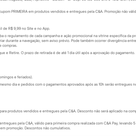
Minha C&A
rtão
Cupons de desconto
cupom PRIMEIRA em produtos vendidos e entregues pela C&A. Promoção não válida p
Cartão presente
atórios
Sobre o cartão presente
nceira
l de R$ 9,99 no Site e no App.
de
iba o regulamento de cada campanha e ação promocional na vitrine específica da
iar durante a navegação, sem aviso prévio. Pode também ocorrer divergência entre
de compras.
 e Retire. O prazo de retirada é de até 1 dia útil após a aprovação do pagamento. 
omingos e feriados).
mesmo dia e pedidos com o pagamentos aprovados após as 10h serão entregues no 
Segurança e qualidade
ara produtos vendidos e entregues pela C&A. Desconto não será aplicado na compr
ntregues pela C&A, válido para primeira compra realizada com C&A Pay, levando 5 
s em promoção. Descontos não cumulativos.