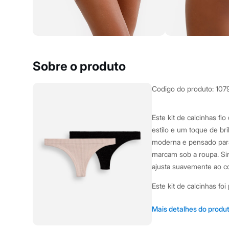
Yessica
Moda esportiva
Acessórios
Blusas
Calçados
Leggings
Shorts e Bermudas
Sobre o produto
Tops
Moda íntima
Calcinhas
Codigo do produto
:
107
Cintas e Modeladores
Meias
Pijamas
Este kit de calcinhas fi
Sutiãs e Tops
estilo e um toque de b
Moda praia
Biquínis
moderna e pensado para 
Maiôs
marcam sob a roupa. Sin
Saídas de praia
ajusta suavemente ao c
Personagens
Plus size
Este kit de calcinhas fo
Blusas e Camisetas
Calças
dia. Seus detalhes inclu
Casacos e Jaquetas
Mais detalhes do produ
Jeans
Modelagem fio dental
Moda esportiva