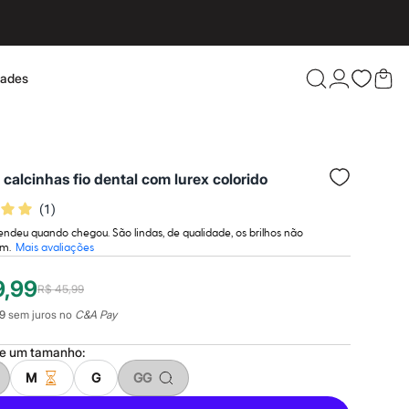
dades
Confira 
2 calcinhas fio dental com lurex colorido
(
1
)
ndeu quando chegou. São lindas, de qualidade, os brilhos não
am.
Mais avaliações
9,99
R$ 45,99
9
sem juros no
C&A Pay
ne um
tamanho
:
M
G
GG