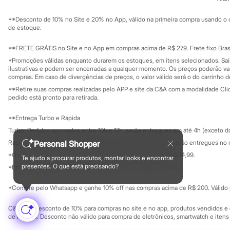
Sustentabilidade
Sandálias
Solicite seu ca
Mapa do site
Tênis
**Desconto de 10% no Site e 20% no App, válido na primeira compra usando o 
Governança
Diversão
Investidores
de estoque.
Marcas
Ouvidoria / Rel
Sala de imprensa
Baby Club
Educação fina
**FRETE GRÁTIS no Site e no App em compras acima de R$ 279. Frete fixo Brasi
Fifteen
Privacidade
Sustentabilida
*Promoções válidas enquanto durarem os estoques, em itens selecionados. Sa
Miss Fifteen
Configuração de cookies
ilustrativas e podem ser encerradas a qualquer momento. Os preços poderão var
Palomino
Minha privacidade
compras. Em caso de divergências de preços, o valor válido será o do carrinho 
Moda íntima
Calcinhas
**Retire suas compras realizadas pelo APP e site da C&A com a modalidade Clique
pedido está pronto para retirada.
Cuecas
Meias
Pijamas
**Entrega Turbo e Rápida
Moda praia
Turbo: Pedidos aprovados entre 10h e 17h, serão entregues em até 4h (exceto d
Biquínis e Maiôs
Personal Shopper
Rápida: Pedidos com os pagamentos aprovados até as 10h, serão entregues no 
Blusas de proteção
Sungas
*O valor do frete para o turbo é R$ 24,99 e para a rápida é R$ 14,99.
Te ajudo a procurar produtos, montar looks e encontrar
Formas de pagamento
Personagens
presentes. O que está precisando?
*Essa condição ainda não estará disponível em todas as lojas.
Bluey
Disney
*Compre pelo Whatsapp e ganhe 10% off nas compras acima de R$ 200. Válido p
Hello Kitty
Homem Aranha
C&A Pay: desconto de 10% para compras no site e no app, produtos vendidos e e
Minecraft
de R$ 400. Desconto não válido para compra de eletrônicos, smartwatch e iten
Naruto
Patrulha Canina