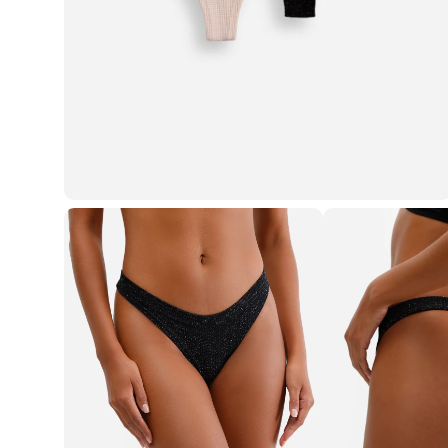
Casacos e Jaquetas
Jeans
Macacões
Saias
Shorts e Bermudas
Vestidos
Acessórios
Bolsas
Bonés e Chapéus
Bijoux
Cintos
Óculos
Relógios
Calçados
Botas
Chinelos
Rasteirinhas
Sandálias
Sapatilhas
Tênis
Marcas
City
Clock House
Mindset
Sawary