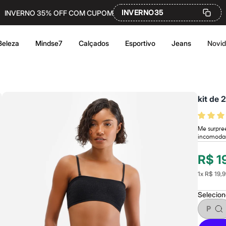
INVERNO35
INVERNO 35% OFF COM CUPOM
Beleza
Mindse7
Calçados
Esportivo
Jeans
Novi
kit de 
Me surpree
incomod
R$ 1
1
x
R$ 19,9
Selecio
P