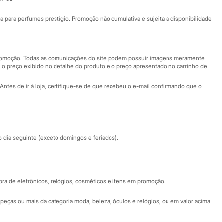
Ajuda
Fale conosco
ara perfumes prestígio. Promoção não cumulativa e sujeita a disponibilidade
Nossas lojas
Nossas lojas plus size
Central de ética
 promoção. Todas as comunicações do site podem possuir imagens meramente
 o preço exibido no detalhe do produto e o preço apresentado no carrinho de
Eventos
Antes de ir à loja, certifique-se de que recebeu o e-mail confirmando que o
Especial Dia dos Pais
dia seguinte (exceto domingos e feriados).
a de eletrônicos, relógios, cosméticos e itens em promoção.
peças ou mais da categoria moda, beleza, óculos e relógios, ou em valor acima