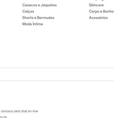
Casacos e Jaquetas
Skincare
Calças
Corpo e Banho
Shorts e Bermudas
Acessórios
Moda Íntima
Baixe o app
Google store
Apple store
Atendimento
 conosco pelo chat on-line
01-05