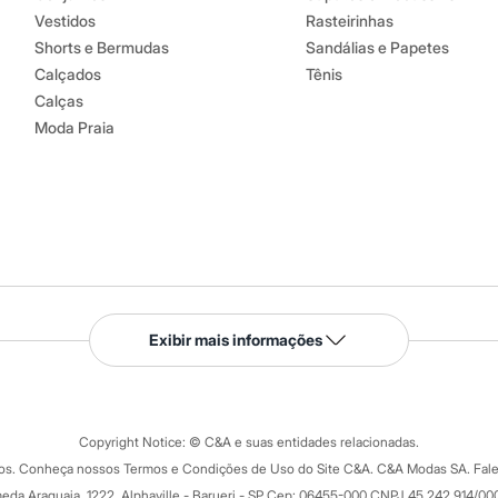
Vestidos
Rasteirinhas
Shorts e Bermudas
Sandálias e Papetes
Calçados
Tênis
Calças
Moda Praia
Serviços
Exibir mais informações
Tipos de serviços
o C&A
Clique e retire
Trocas e devoluções
ograma
Copyright Notice: © C&A e suas entidades relacionadas.
Formas de pagamento
dos. Conheça nossos Termos e Condições de Uso do Site C&A. C&A Modas SA. Fale
Todas as vantagens
ay
eda Araguaia, 1222, Alphaville - Barueri - SP Cep: 06455-000 CNPJ 45.242.914/00