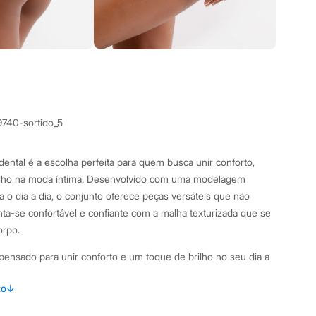
9740-sortido_5
o dental é a escolha perfeita para quem busca unir conforto,
rilho na moda íntima. Desenvolvido com uma modelagem
o dia a dia, o conjunto oferece peças versáteis que não
ta-se confortável e confiante com a malha texturizada que se
orpo.
i pensado para unir conforto e um toque de brilho no seu dia a
em:
to
↓
 com laterais asa delta, um design moderno que valoriza o