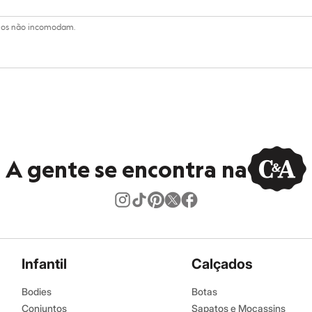
ino
ilhos não incomodam.
A gente se encontra na
Infantil
Calçados
Bodies
Botas
Conjuntos
Sapatos e Mocassins