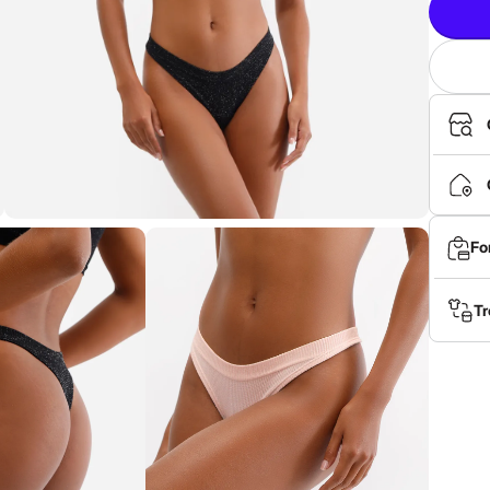
Fo
Tr