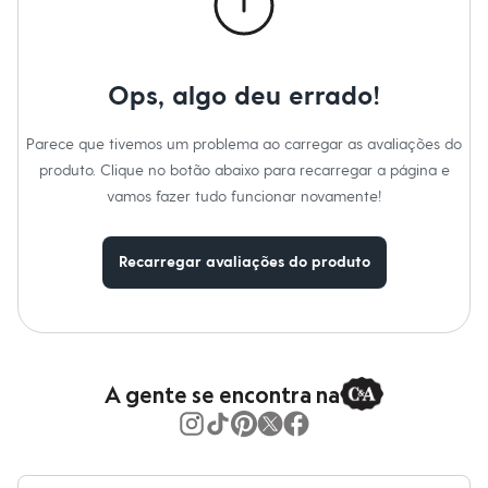
Moda esportiva
Material
:
92% poliamida, 8% elastano
Shorts e Saias
Cor
:
Bege
Vestidos
Marcas
:
DelRio
Masculino
Tipo
:
Kit
Gênero
:
Feminino
Em alta
Ops, algo deu errado!
Dia dos Pais
Inverno
Novidades
Parece que tivemos um problema ao carregar as avaliações do
Roupas
produto. Clique no botão abaixo para recarregar a página e
Bermudas
vamos fazer tudo funcionar novamente!
Camisas
Calças
Camisetas e Regatas
Casacos e Jaquetas
Recarregar avaliações do produto
Jeans
Polos
Acessórios
Bolsas e Mochilas
Chapéus e Bonés
Cintos
A gente se encontra na
Carteiras
Óculos
Relógios
Calçados
Botas