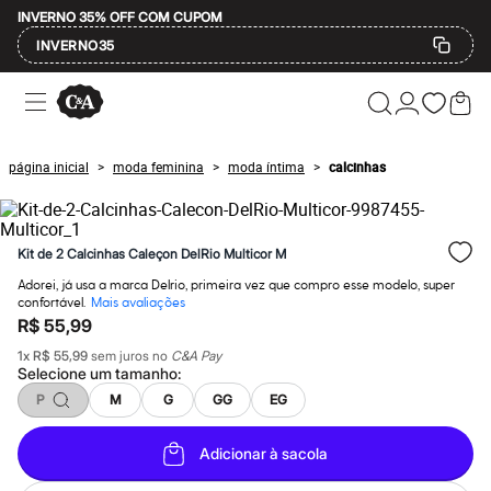
INVERNO 35% OFF COM CUPOM
INVERNO35
Ofertas
Compre por Departamento
Feminino
Masculino
página inicial
moda feminina
moda íntima
calcinhas
>
>
>
Infantil
Calçados
Mindse7
Plus Size
Kit de 2 Calcinhas Caleçon DelRio Multicor M
Até 20% off
Até 40% off
Adorei, já usa a marca Delrio, primeira vez que compro esse modelo, super
Até 60% off
confortável.
Mais avaliações
A partir de 60% off
R$ 55,99
Feminino
Em alta
1
x
R$ 55,99
sem juros no
C&A Pay
Selecione um
tamanho
:
Inverno
Alfaiataria
P
M
G
GG
EG
Novidades
Roupas
Blusas e Camisetas
Adicionar à sacola
Básicos