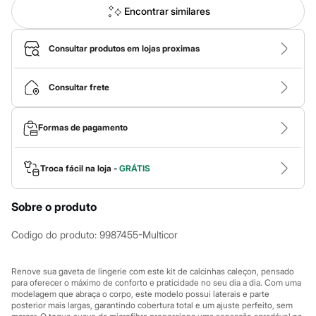
Calças
Encontrar similares
Casacos e Jaquetas
Jeans
Macacões
Consultar produtos em lojas proximas
Saias
Shorts e Bermudas
Vestidos
Consultar frete
Acessórios
Bolsas
Bonés e Chapéus
Bijoux
Formas de pagamento
Cintos
Óculos
Relógios
Troca fácil na loja -
GRÁTIS
Calçados
Botas
Chinelos
Sobre o produto
Rasteirinhas
Sandálias
Codigo do produto
:
9987455-Multicor
Sapatilhas
Tênis
Marcas
Renove sua gaveta de lingerie com este kit de calcinhas caleçon, pensado
City
para oferecer o máximo de conforto e praticidade no seu dia a dia. Com uma
Clock House
modelagem que abraça o corpo, este modelo possui laterais e parte
Mindset
posterior mais largas, garantindo cobertura total e um ajuste perfeito, sem