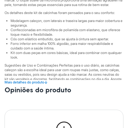
marcar. O toque suave da microfibra proporciona uma sensação agradável na
Sawary
pele, tornando estas peças essenciais para sua rotina de bem-estar.
Yessica
Moda esportiva
Os detalhes deste kit de calcinhas foram pensados para o seu conforto:
Acessórios
Modelagem caleçon, com laterais e traseira largas para maior cobertura e
Blusas
segurança.
Calçados
Confeccionadas em microfibra de poliamida com elastano, que oferece
Leggings
toque macio e flexibilidade.
Shorts e Bermudas
Cós com elástico embutido, que se ajusta à cintura sem apertar.
Tops
Forro inferior em malha 100% algodão, para maior respirabilidade e
Moda íntima
cuidado com a saúde íntima.
Calcinhas
Kit com duas peças em cores básicas, ideal para combinar com qualquer
Cintas e Modeladores
look.
Meias
Sugestões de Uso e Combinações Perfeitas para o uso diário, as calcinhas
Pijamas
caleçon são a escolha ideal para usar com roupas mais justas, como calças,
Sutiãs e Tops
saias ou vestidos, pois seu design ajuda a não marcar. As cores neutras do
Moda praia
kit são versáteis e discretas, facilitando as combinações no dia a dia. Aposte
↓
Mais detalhes do produto
Biquínis
neste modelo para sentir-se confortável e segura em qualquer ocasião, seja
Opiniões do produto
Maiôs
no trabalho, em casa ou em momentos de lazer.
Saídas de praia
A gente se encontra na C&A! ❤ Forro: 100% algodão
Personagens
Plus size
A Modelo veste tamanho M.
Suas medidas são:
Blusas e Camisetas
Altura: 176cm / Busto: 86cm / Cintura: 63cm / Quadril: 94cm.
Calças
Casacos e Jaquetas
Informacoes gerais:
Jeans