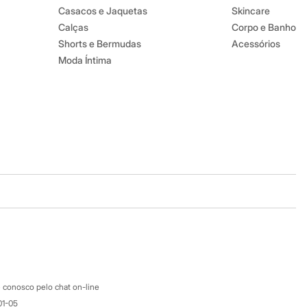
Casacos e Jaquetas
Skincare
Calças
Corpo e Banho
Shorts e Bermudas
Acessórios
Moda Íntima
Baixe o app
Google store
Apple store
Atendimento
 conosco pelo chat on-line
01-05