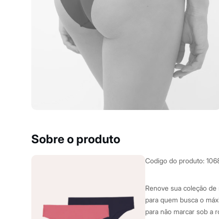
Yessica
Moda esportiva
Acessórios
Blusas
Calçados
Leggings
Shorts e Bermudas
Tops
Moda íntima
Calcinhas
Cintas e Modeladores
Meias
Pijamas
Sutiãs e Tops
Moda praia
Biquínis
Sobre o produto
Maiôs
Saídas de praia
Personagens
Codigo do produto
:
106
Plus size
Blusas e Camisetas
Calças
Renove sua coleção de m
Casacos e Jaquetas
para quem busca o máxi
Jeans
para não marcar sob a r
Moda esportiva