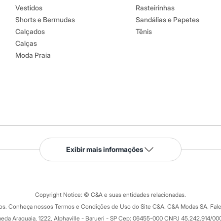
Vestidos
Rasteirinhas
Shorts e Bermudas
Sandálias e Papetes
Calçados
Tênis
Calças
Moda Praia
Serviços
Exibir mais informações
Tipos de serviços
o C&A
Clique e retire
Trocas e devoluções
ograma
Copyright Notice: © C&A e suas entidades relacionadas.
Formas de pagamento
dos. Conheça nossos Termos e Condições de Uso do Site C&A. C&A Modas SA. Fale
Todas as vantagens
ay
eda Araguaia, 1222, Alphaville - Barueri - SP Cep: 06455-000 CNPJ 45.242.914/00