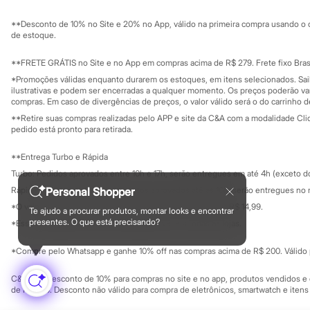
Sustentabilidade
Sandálias
Solicite seu ca
Mapa do site
Tênis
**Desconto de 10% no Site e 20% no App, válido na primeira compra usando o 
Governança
Diversão
Investidores
de estoque.
Marcas
Ouvidoria / Rel
Sala de imprensa
Baby Club
Educação fina
**FRETE GRÁTIS no Site e no App em compras acima de R$ 279. Frete fixo Brasi
Fifteen
Privacidade
Sustentabilida
*Promoções válidas enquanto durarem os estoques, em itens selecionados. Sa
Miss Fifteen
Configuração de cookies
ilustrativas e podem ser encerradas a qualquer momento. Os preços poderão var
Palomino
Minha privacidade
compras. Em caso de divergências de preços, o valor válido será o do carrinho 
Moda íntima
**Retire suas compras realizadas pelo APP e site da C&A com a modalidade Clique
Calcinhas
pedido está pronto para retirada.
Cuecas
Meias
**Entrega Turbo e Rápida
Pijamas
Moda praia
Turbo: Pedidos aprovados entre 10h e 17h, serão entregues em até 4h (exceto d
Biquínis e Maiôs
Personal Shopper
Rápida: Pedidos com os pagamentos aprovados até as 10h, serão entregues no 
Blusas de proteção
*O valor do frete para o turbo é R$ 24,99 e para a rápida é R$ 14,99.
Sungas
Te ajudo a procurar produtos, montar looks e encontrar
Formas de pagamento
Personagens
presentes. O que está precisando?
*Essa condição ainda não estará disponível em todas as lojas.
Bluey
Disney
*Compre pelo Whatsapp e ganhe 10% off nas compras acima de R$ 200. Válido p
Hello Kitty
Homem Aranha
C&A Pay: desconto de 10% para compras no site e no app, produtos vendidos e e
Minecraft
de R$ 400. Desconto não válido para compra de eletrônicos, smartwatch e iten
Naruto
Patrulha Canina