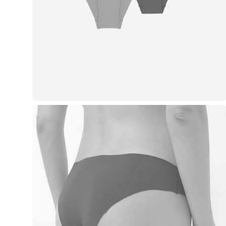
Casacos e Jaquetas
Jeans
Macacões
Saias
Shorts e Bermudas
Vestidos
Acessórios
Bolsas
Bonés e Chapéus
Bijoux
Cintos
Óculos
Relógios
Calçados
Botas
Chinelos
Rasteirinhas
Sandálias
Sapatilhas
Tênis
Marcas
City
Clock House
Mindset
Sawary