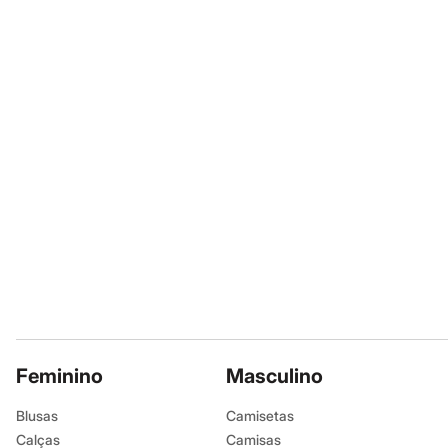
Sapatos
A gente se encontra na
Sandálias e Papetes
Tênis
Moda esportiva
Acessórios
A Modelo veste t
Bermudas
Camisetas
Altura: 174cm /
Calças
Calçados
Regatas
Informacoes gerai
Moda íntima
Cuecas
Material
:
79% p
Meias
Pijamas
Cor
:
Colorido
Moda praia
Marcas
:
C&A
Personagens
Tipo
:
Dia a dia
Plus size
Blusas e Camisetas
Gênero
:
Femin
Calças
Camisas
Casacos e Jaquetas
Feminino
Masculino
Jeans
Moda esportiva
Blusas
Camisetas
Shorts e Bermudas
Calças
Camisas
Todos os produtos