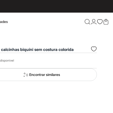
dades
Confira 
2 calcinhas biquíni sem costura colorida
disponível
Encontrar similares