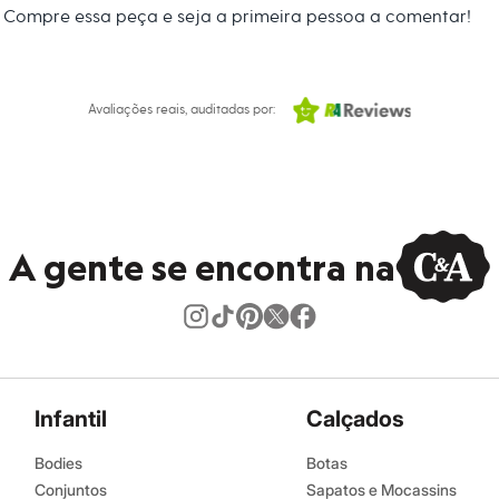
Compre essa peça e seja a primeira pessoa a comentar!
 C&A! ❤ Forro: 100% algodão
amanho P.
Suas medidas são:
Avaliações reais, auditadas por:
 Busto: 78cm / Cintura: 61cm / Quadril: 87cm.
s:
oliamida, 21% elastano
A gente se encontra na
ino
Infantil
Calçados
Bodies
Botas
Conjuntos
Sapatos e Mocassins