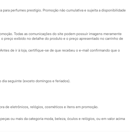
Ajuda
Fale conosco
ara perfumes prestígio. Promoção não cumulativa e sujeita a disponibilidade
Nossas lojas
Nossas lojas plus size
Central de ética
 promoção. Todas as comunicações do site podem possuir imagens meramente
 o preço exibido no detalhe do produto e o preço apresentado no carrinho de
Eventos
Antes de ir à loja, certifique-se de que recebeu o e-mail confirmando que o
Especial Dia dos Pais
dia seguinte (exceto domingos e feriados).
a de eletrônicos, relógios, cosméticos e itens em promoção.
peças ou mais da categoria moda, beleza, óculos e relógios, ou em valor acima