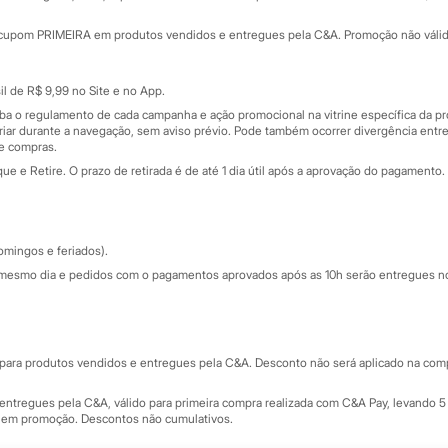
Minha C&A
rtão
Cupons de desconto
cupom PRIMEIRA em produtos vendidos e entregues pela C&A. Promoção não válida p
Cartão presente
atórios
Sobre o cartão presente
nceira
l de R$ 9,99 no Site e no App.
de
iba o regulamento de cada campanha e ação promocional na vitrine específica da
iar durante a navegação, sem aviso prévio. Pode também ocorrer divergência entre
de compras.
 e Retire. O prazo de retirada é de até 1 dia útil após a aprovação do pagamento. 
omingos e feriados).
mesmo dia e pedidos com o pagamentos aprovados após as 10h serão entregues no 
Segurança e qualidade
ara produtos vendidos e entregues pela C&A. Desconto não será aplicado na compr
ntregues pela C&A, válido para primeira compra realizada com C&A Pay, levando 5 
s em promoção. Descontos não cumulativos.