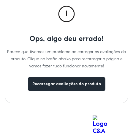
Calças
Casacos e Jaquetas
Jeans
Macacões
Saias
Shorts e Bermudas
Vestidos
Ops, algo deu errado!
Acessórios
Bolsas
Bonés e Chapéus
Parece que tivemos um problema ao carregar as avaliações do
Bijoux
produto. Clique no botão abaixo para recarregar a página e
Cintos
Óculos
vamos fazer tudo funcionar novamente!
Relógios
Calçados
Botas
Recarregar avaliações do produto
Chinelos
Rasteirinhas
Sandálias
Sapatilhas
Tênis
Marcas
City
Clock House
Mindset