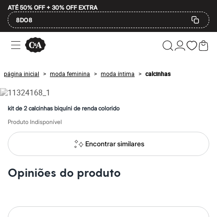
ATÉ 50% OFF + 30% OFF EXTRA
8DO8
Ofertas
Compre por Departamento
Feminino
Masculino
página inicial
moda feminina
moda íntima
calcinhas
>
>
>
Infantil
Calçados
Mindse7
Plus Size
kit de 2 calcinhas biquíni de renda colorido
Até 20% off
Até 40% off
Produto Indisponível
Até 60% off
A partir de 60% off
Encontrar similares
Feminino
Em alta
Inverno
Opiniões do produto
Alfaiataria
Novidades
Roupas
Blusas e Camisetas
Básicos