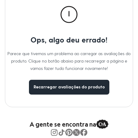
Chinelos
Sapatos
Sandálias e Papetes
Tênis
Moda esportiva
Acessórios
Bermudas
Ops, algo deu errado!
Camisetas
Calças
Calçados
Parece que tivemos um problema ao carregar as avaliações do
Regatas
produto. Clique no botão abaixo para recarregar a página e
Moda íntima
vamos fazer tudo funcionar novamente!
Cuecas
Meias
Pijamas
Moda praia
Recarregar avaliações do produto
Personagens
Plus size
Blusas e Camisetas
Calças
Camisas
Casacos e Jaquetas
A gente se encontra na
Jeans
Moda esportiva
Shorts e Bermudas