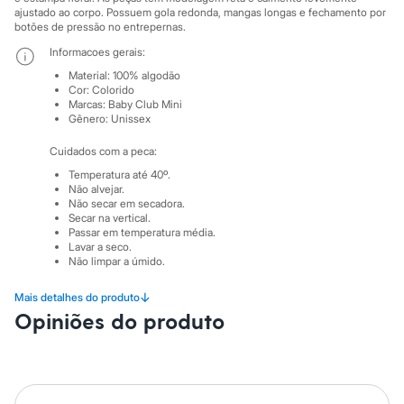
Moda esportiva
ajustado ao corpo. Possuem gola redonda, mangas longas e fechamento por
Shorts e Saias
botões de pressão no entrepernas.
Vestidos
Informacoes gerais:
Masculino
Em alta
Material
:
100% algodão
Dia dos Pais
Cor
:
Colorido
Inverno
Marcas
:
Baby Club Mini
Novidades
Gênero
:
Unissex
Roupas
Bermudas
Cuidados com a peca:
Camisas
Temperatura até 40º.
Calças
Não alvejar.
Camisetas e Regatas
Não secar em secadora.
Casacos e Jaquetas
Secar na vertical.
Jeans
Passar em temperatura média.
Lavar a seco.
Polos
Não limpar a úmido.
Acessórios
Bolsas e Mochilas
Chapéus e Bonés
↓
Mais detalhes do produto
Cintos
Opiniões do produto
Carteiras
Óculos
Relógios
Calçados
Botas