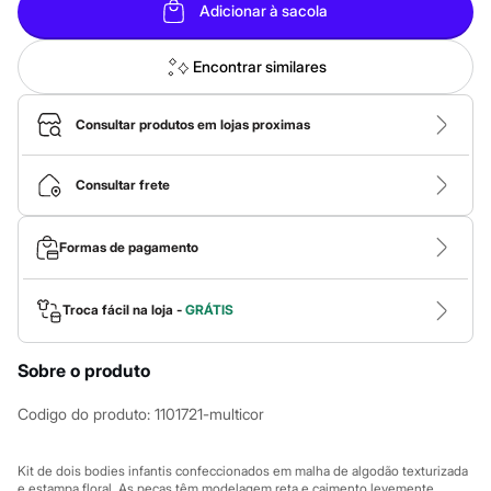
Sawary
Adicionar à sacola
Yessica
Moda esportiva
Acessórios
Encontrar similares
Blusas
Calçados
Leggings
Consultar produtos em lojas proximas
Shorts e Bermudas
Tops
Moda íntima
Consultar frete
Calcinhas
Cintas e Modeladores
Meias
Formas de pagamento
Pijamas
Sutiãs e Tops
Moda praia
Troca fácil na loja -
GRÁTIS
Biquínis
Maiôs
Saídas de praia
Sobre o produto
Personagens
Plus size
Codigo do produto
:
1101721-multicor
Blusas e Camisetas
Calças
Casacos e Jaquetas
Kit de dois bodies infantis confeccionados em malha de algodão texturizada
Jeans
e estampa floral. As peças têm modelagem reta e caimento levemente