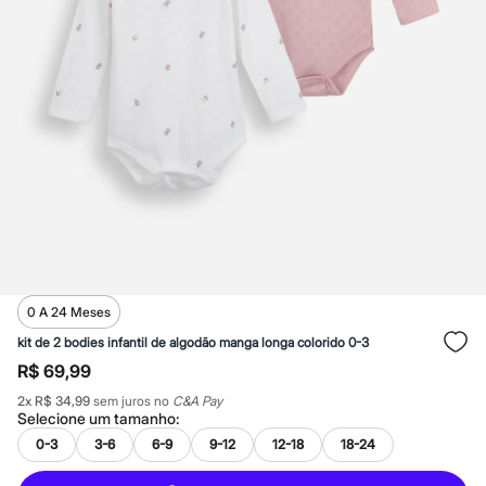
Calças
Casacos e Jaquetas
Jeans
Macacões
Saias
Shorts e Bermudas
Vestidos
Acessórios
Bolsas
Bonés e Chapéus
Bijoux
Cintos
Óculos
Relógios
Calçados
Botas
0 A 24 Meses
Chinelos
Rasteirinhas
kit de 2 bodies infantil de algodão manga longa colorido 0-3
Sandálias
R$ 69,99
Sapatilhas
Tênis
2
x
R$ 34,99
sem juros no
C&A Pay
Marcas
Selecione um
tamanho
:
City
0-3
3-6
6-9
9-12
12-18
18-24
Clock House
Mindset