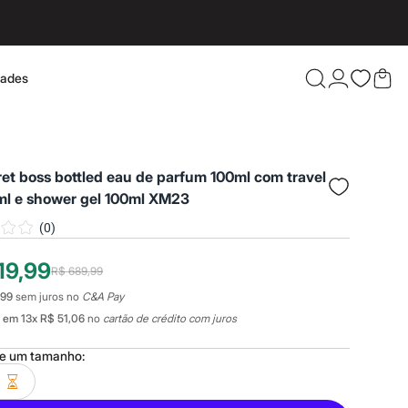
dades
Confira 
fret boss bottled eau de parfum 100ml com travel
ml e shower gel 100ml XM23
(
0
)
19,99
R$ 689,99
,99
sem juros no
C&A Pay
em
13
x
R$ 51,06
no
cartão de crédito com juros
ne um
tamanho
: