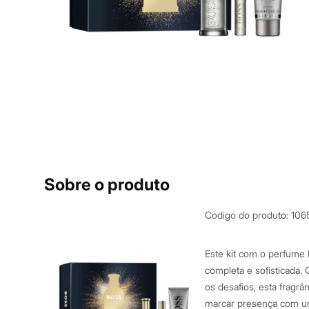
Blusas e Camisetas
Básicos
Calças
Casacos e Jaquetas
Jeans
Macacões
Saias
Shorts e Bermudas
Vestidos
Acessórios
Bolsas
Bonés e Chapéus
Bijoux
Cintos
Óculos
Sobre o produto
Relógios
Calçados
Botas
Codigo do produto
:
106
Chinelos
Rasteirinhas
Sandálias
Este kit com o perfume 
Sapatilhas
completa e sofisticada.
Tênis
os desafios, esta fragrâ
Marcas
City
marcar presença com um 