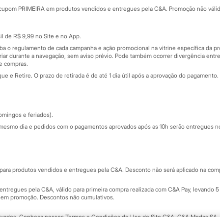
rtão
Cupons de desconto
cupom PRIMEIRA em produtos vendidos e entregues pela C&A. Promoção não válida p
Cartão presente
atórios
Sobre o cartão presente
nceira
l de R$ 9,99 no Site e no App.
de
iba o regulamento de cada campanha e ação promocional na vitrine específica da
iar durante a navegação, sem aviso prévio. Pode também ocorrer divergência entre
de compras.
 e Retire. O prazo de retirada é de até 1 dia útil após a aprovação do pagamento. 
omingos e feriados).
mesmo dia e pedidos com o pagamentos aprovados após as 10h serão entregues no 
Segurança e qualidade
ara produtos vendidos e entregues pela C&A. Desconto não será aplicado na compr
ntregues pela C&A, válido para primeira compra realizada com C&A Pay, levando 5 
s em promoção. Descontos não cumulativos.
rvados.
Conheça nossos Termos e Condições de Uso do Site C&A
. C&A Modas SA.