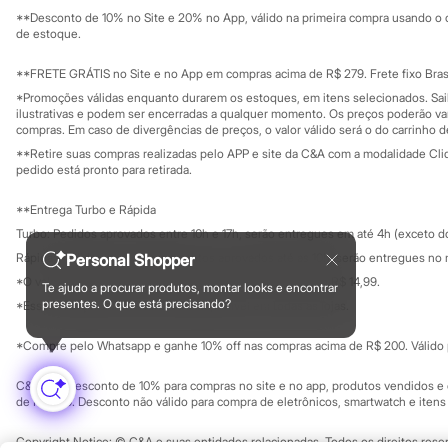
Solicite seu ca
Mapa do site
Moda esportiva
**Desconto de 10% no Site e 20% no App, válido na primeira compra usando o 
Governança
Shorts e Bermudas
Investidores
de estoque.
Todos os produtos
Ouvidoria / Rel
Sala de imprensa
Infantil
Educação fina
**FRETE GRÁTIS no Site e no App em compras acima de R$ 279. Frete fixo Brasi
Em alta
Privacidade
Sustentabilida
*Promoções válidas enquanto durarem os estoques, em itens selecionados. Sa
Arrumadinho para os meninos
Configuração de cookies
ilustrativas e podem ser encerradas a qualquer momento. Os preços poderão var
Romântico para as meninas
Minha privacidade
compras. Em caso de divergências de preços, o valor válido será o do carrinho 
Inverno
**Retire suas compras realizadas pelo APP e site da C&A com a modalidade Clique
Novidades
pedido está pronto para retirada.
Roupas menina
0 a 24 meses
1 a 5 anos
**Entrega Turbo e Rápida
4 a 12 anos
Turbo: Pedidos aprovados entre 10h e 17h, serão entregues em até 4h (exceto d
10 a 16 anos
Rápida: Pedidos com os pagamentos aprovados até as 10h, serão entregues no 
Personal Shopper
Roupas menino
0 a 24 meses
*O valor do frete para o turbo é R$ 24,99 e para a rápida é R$ 14,99.
Te ajudo a procurar produtos, montar looks e encontrar
Formas de pagamento
1 a 5 anos
presentes. O que está precisando?
*Essa condição ainda não estará disponível em todas as lojas.
4 a 12 anos
10 a 16 anos
*Compre pelo Whatsapp e ganhe 10% off nas compras acima de R$ 200. Válido p
Acessórios
Recém-nascido
C&A Pay: desconto de 10% para compras no site e no app, produtos vendidos e e
Bolsas e Mochilas
de R$ 400. Desconto não válido para compra de eletrônicos, smartwatch e iten
Chapéus
Calçados
Copyright Notice: © C&A e suas entidades relacionadas. Todos os direitos rese
Botas