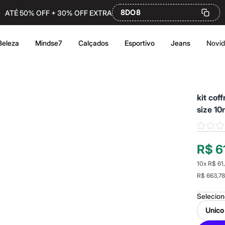
8DO8
ATÉ 50% OFF + 30% OFF EXTRA
Beleza
Mindse7
Calçados
Esportivo
Jeans
Novi
kit cof
size 10
R$ 6
10
x
R$ 61
R$ 663,78
Selecio
Unico