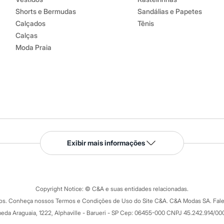
Shorts e Bermudas
Sandálias e Papetes
Calçados
Tênis
Calças
Moda Praia
Serviços
Exibir mais informações
Tipos de serviços
o C&A
Clique e retire
Trocas e devoluções
ograma
Copyright Notice: © C&A e suas entidades relacionadas.
Formas de pagamento
dos. Conheça nossos Termos e Condições de Uso do Site C&A. C&A Modas SA. Fale
Todas as vantagens
ay
eda Araguaia, 1222, Alphaville - Barueri - SP Cep: 06455-000 CNPJ 45.242.914/00
Minha C&A