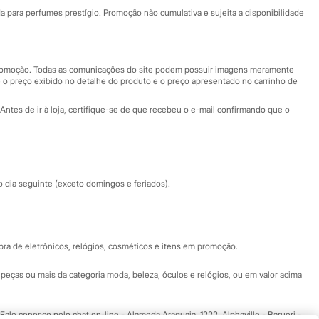
Fale conosco
ara perfumes prestígio. Promoção não cumulativa e sujeita a disponibilidade
Nossas lojas
Nossas lojas plus size
Central de ética
 promoção. Todas as comunicações do site podem possuir imagens meramente
 o preço exibido no detalhe do produto e o preço apresentado no carrinho de
Eventos
Antes de ir à loja, certifique-se de que recebeu o e-mail confirmando que o
Especial Dia dos Pais
dia seguinte (exceto domingos e feriados).
a de eletrônicos, relógios, cosméticos e itens em promoção.
peças ou mais da categoria moda, beleza, óculos e relógios, ou em valor acima
 Fale conosco pelo
chat on-line
- Alameda Araguaia, 1222, Alphaville - Barueri -