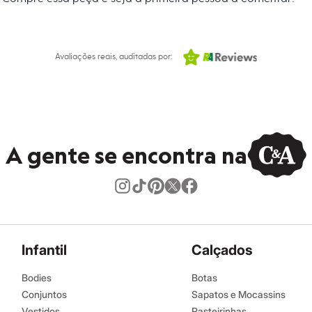
 C&A! ❤
Avaliações reais, auditadas por:
rfum: 100 mL BOSS Bottled Travel Size: 10 mL BOSS Bottled
s:
ente
A gente se encontra na
Boss
Infantil
Calçados
Bodies
Botas
Conjuntos
Sapatos e Mocassins
Vestidos
Rasteirinhas