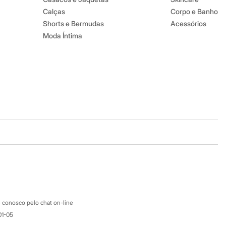
Calças
Corpo e Banho
Shorts e Bermudas
Acessórios
Moda Íntima
Baixe o app
Google store
Apple store
Atendimento
 conosco pelo chat on-line
01-05
Ajuda