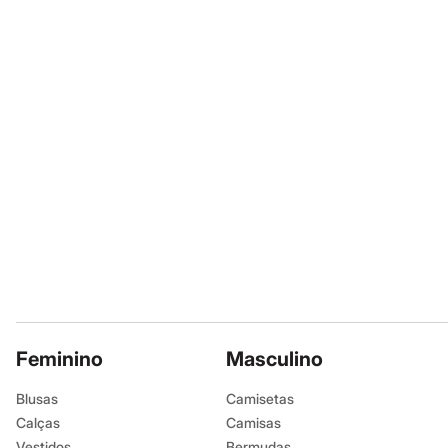
Casacos e Jaquetas
frescor e elegância.
Jeans
Moda esportiva
A gente se encontra na
Shorts e Saias
Vestidos
BOSS Bottled Eau de Pa
Masculino
Em alta
Shower Gel: 100 mL
Dia dos Pais
Inverno
Informacoes gerai
Novidades
Roupas
Cor
:
Transpar
Bermudas
Marcas
:
Hugo 
Camisas
Calças
Camisetas e Regatas
Casacos e Jaquetas
Jeans
Polos
Acessórios
Bolsas e Mochilas
Feminino
Masculino
Chapéus e Bonés
Cintos
Blusas
Camisetas
Carteiras
Óculos
Calças
Camisas
Relógios
Vestidos
Bermudas