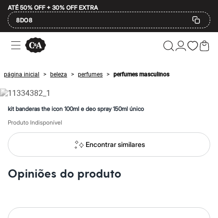
ATÉ 50% OFF + 30% OFF EXTRA
8DO8
Ofertas
Compre por Departamento
Feminino
Masculino
página inicial
beleza
perfumes
perfumes masculinos
>
>
>
Infantil
Calçados
Mindse7
Plus Size
kit banderas the icon 100ml e deo spray 150ml único
Até 20% off
Até 40% off
Produto Indisponível
Até 60% off
A partir de 60% off
Encontrar similares
Feminino
Em alta
Inverno
Opiniões do produto
Alfaiataria
Novidades
Roupas
Blusas e Camisetas
Básicos