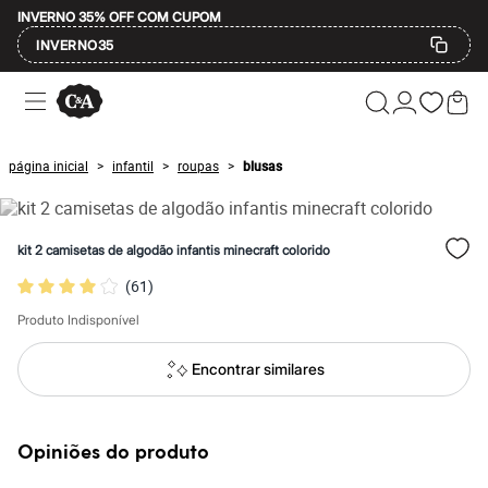
INVERNO 35% OFF COM CUPOM
INVERNO35
Ofertas
Compre por Departamento
Feminino
Masculino
página inicial
infantil
roupas
blusas
>
>
>
Infantil
Calçados
Mindse7
Plus Size
kit 2 camisetas de algodão infantis minecraft colorido
Até 20% off
Até 40% off
(
61
)
Até 60% off
A partir de 60% off
Produto Indisponível
Feminino
Em alta
Encontrar similares
Inverno
Alfaiataria
Novidades
Roupas
Opiniões do produto
Blusas e Camisetas
Básicos