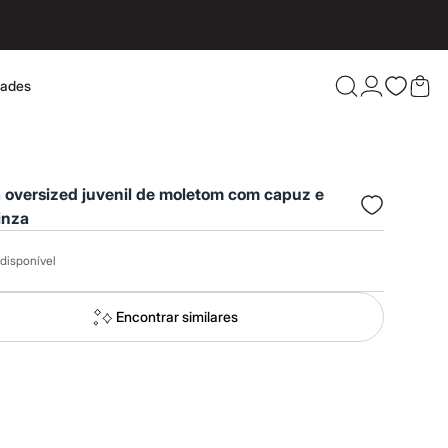
dades
Confira 
 oversized juvenil de moletom com capuz e
inza
disponível
Encontrar similares