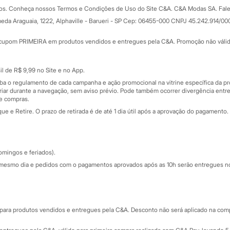
Formas de pagamento
dos. Conheça nossos Termos e Condições de Uso do Site C&A. C&A Modas SA. Fale
Todas as vantagens
ay
eda Araguaia, 1222, Alphaville - Barueri - SP Cep: 06455-000 CNPJ 45.242.914/00
Minha C&A
rtão
Cupons de desconto
cupom PRIMEIRA em produtos vendidos e entregues pela C&A. Promoção não válida p
Cartão presente
atórios
Sobre o cartão presente
nceira
l de R$ 9,99 no Site e no App.
de
iba o regulamento de cada campanha e ação promocional na vitrine específica da
iar durante a navegação, sem aviso prévio. Pode também ocorrer divergência entre
de compras.
 e Retire. O prazo de retirada é de até 1 dia útil após a aprovação do pagamento. 
omingos e feriados).
mesmo dia e pedidos com o pagamentos aprovados após as 10h serão entregues no 
Segurança e qualidade
ara produtos vendidos e entregues pela C&A. Desconto não será aplicado na compr