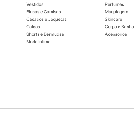
Vestidos
Perfumes
Blusas e Camisas
Maquiagem
Casacos e Jaquetas
Skincare
Calças
Corpo e Banho
Shorts e Bermudas
Acessórios
Moda Íntima
Baixe o app
Google store
Apple store