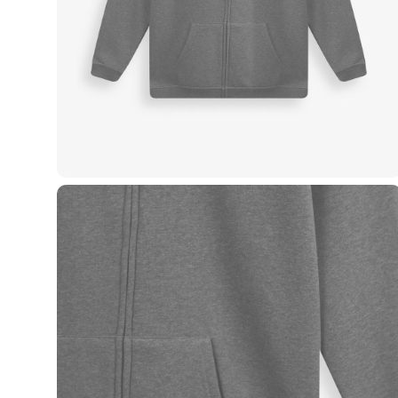
Casacos e Jaquetas
Jeans
Macacões
Saias
Shorts e Bermudas
Vestidos
Acessórios
Bolsas
Bonés e Chapéus
Bijoux
Cintos
Óculos
Relógios
Calçados
Botas
Chinelos
Rasteirinhas
Sandálias
Sapatilhas
Tênis
Marcas
City
Clock House
Mindset
Sawary