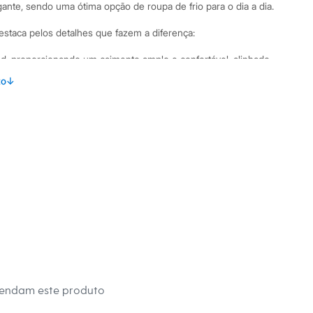
nte, sendo uma ótima opção de roupa de frio para o dia a dia.
destaca pelos detalhes que fazem a diferença:
, proporcionando um caimento amplo e confortável, alinhado
s.
to
↓
letom com felpa interna, ideal para manter o corpo aquecido
or zíper e capuz, oferecendo praticidade e proteção.
onal, perfeito para aquecer as mãos ou guardar pequenos
 nos punhos e na barra para um ajuste ideal ao corpo.
inações Versátil, esta blusa de frio infantil pode ser usada
bine com uma calça jeans larga ou jogger para um look urbano
ponha a camisetas básicas para ir à escola ou passear com os
ncial para um guarda-roupa jovem e cheio de atitude.
 C&A! ❤
mendam este produto
s: