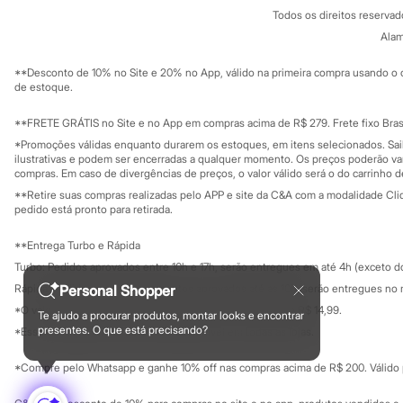
Política de privacidade
Sonic
Todos os direitos reserva
Trabalhe conosco
C&A Pay
Stitch
Sobre o C&A P
Alam
Sustentabilidade
Beleza
Solicite seu ca
Kits
Mapa do site
**Desconto de 10% no Site e 20% no App, válido na primeira compra usando o 
Perfumes árabes
Governança
Investidores
de estoque.
Novidades
Ouvidoria / Rel
Sala de imprensa
Cabelos
Educação fina
**FRETE GRÁTIS no Site e no App em compras acima de R$ 279. Frete fixo Brasi
Condicionador
Privacidade
Escovas e Pentes
Sustentabilida
*Promoções válidas enquanto durarem os estoques, em itens selecionados. Sa
Configuração de cookies
Finalizadores
ilustrativas e podem ser encerradas a qualquer momento. Os preços poderão var
Minha privacidade
compras. Em caso de divergências de preços, o valor válido será o do carrinho 
Shampoo
Tratamento
**Retire suas compras realizadas pelo APP e site da C&A com a modalidade Clique
Cuidados com o corpo
pedido está pronto para retirada.
Hidratante
Protetor solar
**Entrega Turbo e Rápida
Tratamento
Turbo: Pedidos aprovados entre 10h e 17h, serão entregues em até 4h (exceto d
Cuidados com o rosto
Esfoliante
Personal Shopper
Rápida: Pedidos com os pagamentos aprovados até as 10h, serão entregues no 
Hidratante
*O valor do frete para o turbo é R$ 24,99 e para a rápida é R$ 14,99.
Te ajudo a procurar produtos, montar looks e encontrar
Protetor solar
Formas de pagamento
presentes. O que está precisando?
*Essa condição ainda não estará disponível em todas as lojas.
Tônicos
Maquiagens
*Compre pelo Whatsapp e ganhe 10% off nas compras acima de R$ 200. Válido p
Base
Batom