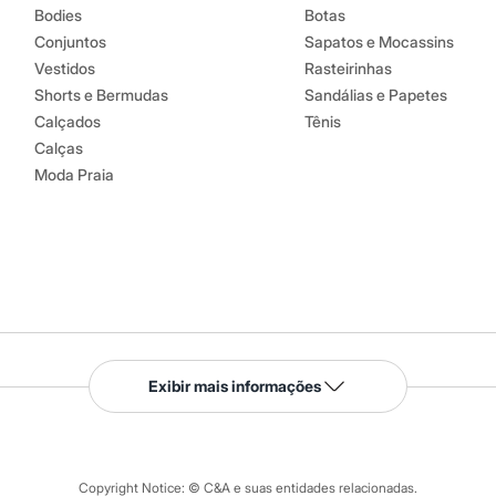
Bodies
Botas
Conjuntos
Sapatos e Mocassins
Vestidos
Rasteirinhas
Shorts e Bermudas
Sandálias e Papetes
Calçados
Tênis
Calças
Moda Praia
Serviços
Exibir mais informações
Tipos de serviços
o C&A
Clique e retire
Trocas e devoluções
ograma
Copyright Notice: © C&A e suas entidades relacionadas.