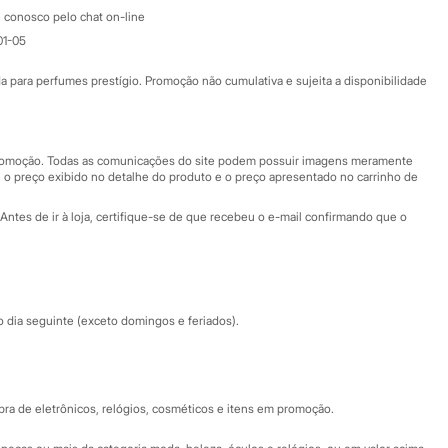
Atendimento
 conosco pelo chat on-line
01-05
Ajuda
Fale conosco
ara perfumes prestígio. Promoção não cumulativa e sujeita a disponibilidade
Nossas lojas
Nossas lojas plus size
Central de ética
 promoção. Todas as comunicações do site podem possuir imagens meramente
 o preço exibido no detalhe do produto e o preço apresentado no carrinho de
Eventos
Antes de ir à loja, certifique-se de que recebeu o e-mail confirmando que o
Especial Dia dos Pais
dia seguinte (exceto domingos e feriados).
a de eletrônicos, relógios, cosméticos e itens em promoção.