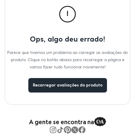
Calças
Casacos e Jaquetas
Jeans
Macacões
Saias
Shorts e Bermudas
Vestidos
Ops, algo deu errado!
Acessórios
Bolsas
Bonés e Chapéus
Parece que tivemos um problema ao carregar as avaliações do
Bijoux
produto. Clique no botão abaixo para recarregar a página e
Cintos
Óculos
vamos fazer tudo funcionar novamente!
Relógios
Calçados
Botas
Recarregar avaliações do produto
Chinelos
Rasteirinhas
Sandálias
Sapatilhas
Tênis
Marcas
City
A gente se encontra na
Clock House
Mindset