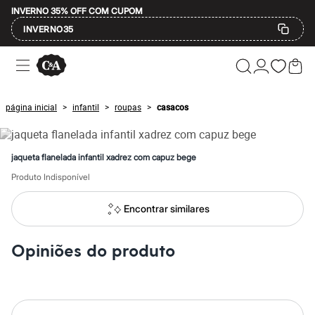
INVERNO 35% OFF COM CUPOM
INVERNO35
Ofertas
Compre por Departamento
Feminino
Masculino
página inicial
infantil
roupas
casacos
>
>
>
Infantil
Calçados
Mindse7
Plus Size
jaqueta flanelada infantil xadrez com capuz bege
Até 20% off
Até 40% off
Produto Indisponível
Até 60% off
A partir de 60% off
Encontrar similares
Feminino
Em alta
Inverno
Opiniões do produto
Alfaiataria
Novidades
Roupas
Blusas e Camisetas
Básicos