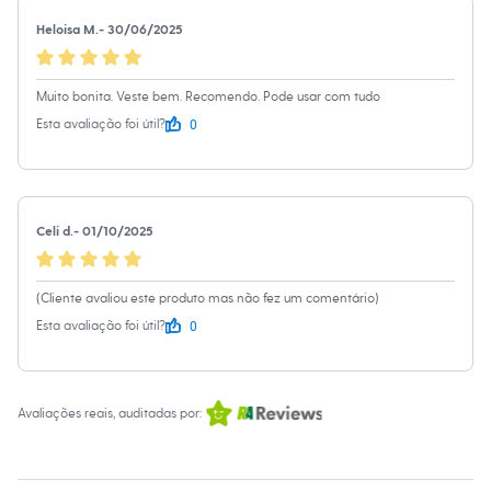
Sawary
Yessica
Heloisa M.
-
30/06/2025
Moda esportiva
Acessórios
Blusas
Muito bonita. Veste bem. Recomendo. Pode usar com tudo
Calçados
Leggings
0
Esta avaliação foi útil?
Shorts e Bermudas
Tops
Moda íntima
Calcinhas
Cintas e Modeladores
Celi d.
-
01/10/2025
Meias
Pijamas
Sutiãs e Tops
Moda praia
(Cliente avaliou este produto mas não fez um comentário)
Biquínis
0
Esta avaliação foi útil?
Maiôs
Saídas de praia
Personagens
Plus size
Avaliações reais, auditadas por:
Blusas e Camisetas
Calças
Casacos e Jaquetas
Jeans