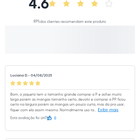
4.6
Calças
Casacos e Jaquetas
Jeans
Macacões
89
%
dos clientes recomendam este produto
Saias
Shorts e Bermudas
Vestidos
Acessórios
Bolsas
Bonés e Chapéus
Bijoux
Cintos
Óculos
Relógios
Luciana D.
-
04/08/2025
Calçados
Botas
Chinelos
Bom, a jaqueta tem o tamanho grande comprei a P e achei muito
Rasteirinhas
larga porém as mangas tamanho certo, devolvi e comprei a PP ficou
Sandálias
certo na largura porém as mangas um pouco curta, mas da pra usar,
Sapatilhas
Exibir mais
fiquei com ela assim mesmo. Normalmente uso ta
...
Tênis
0
Esta avaliação foi útil?
Marcas
City
Clock House
Mindset