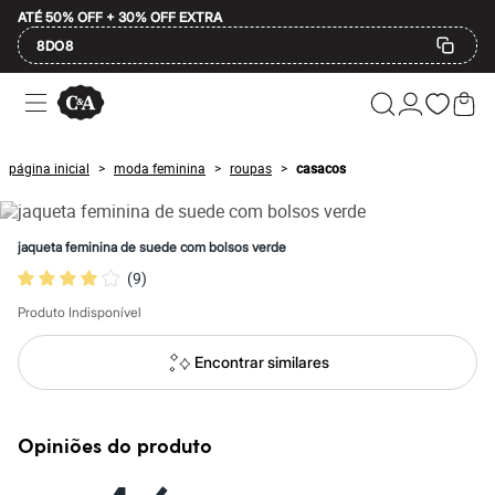
ATÉ 50% OFF + 30% OFF EXTRA
8DO8
Ofertas
Compre por Departamento
Feminino
Masculino
página inicial
moda feminina
roupas
casacos
>
>
>
Infantil
Calçados
Mindse7
Plus Size
jaqueta feminina de suede com bolsos verde
Até 20% off
(
9
)
Até 40% off
Até 60% off
Produto Indisponível
A partir de 60% off
Feminino
Em alta
Encontrar similares
Inverno
Alfaiataria
Novidades
Roupas
Opiniões do produto
Blusas e Camisetas
Básicos