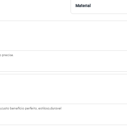
os casuais, adaptando-se facilmente ao seu estilo.
Material
 C&A! ❤
amanho P.
Suas medidas são:
 Busto: 81cm / Cintura: 63cm / Quadril: 88cm.
 precise.
s:
poliéster
 Longa
ino
sto benefício perfeito, estiloso,duravel
eca: