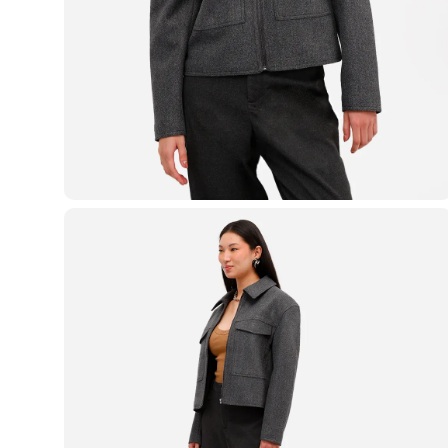
Blusas e Camisetas
Básicos
Calças
Casacos e Jaquetas
Jeans
Macacões
Saias
Shorts e Bermudas
Vestidos
Acessórios
Bolsas
Bonés e Chapéus
Bijoux
Cintos
Óculos
Relógios
Calçados
Botas
Chinelos
Rasteirinhas
Sandálias
Sapatilhas
Tênis
Marcas
City