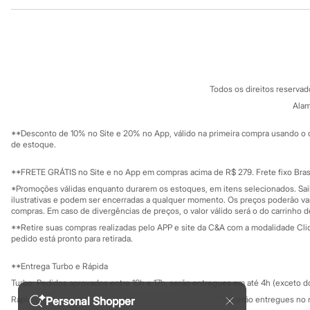
Institucional
Produtos
Minecraft
Naruto
Sobre a C&A
Cartão C&A
Patrulha Canina
Sobre o cartã
Fornecedores
Sonic
Stitch
Termos e condições
C&A&VC
Beleza
Conheça o pr
Política de privacidade
Kits
Todos os direitos reserva
Trabalhe conosco
C&A Pay
Perfumes árabes
Sobre o C&A P
Alam
Novidades
Sustentabilidade
Cabelos
Solicite seu ca
Mapa do site
**Desconto de 10% no Site e 20% no App, válido na primeira compra usando o 
Condicionador
Governança
Investidores
de estoque.
Escovas e Pentes
Ouvidoria / Rel
Finalizadores
Sala de imprensa
Shampoo
Educação fina
**FRETE GRÁTIS no Site e no App em compras acima de R$ 279. Frete fixo Brasi
Privacidade
Tratamento
Sustentabilida
*Promoções válidas enquanto durarem os estoques, em itens selecionados. Sa
Configuração de cookies
Cuidados com o corpo
ilustrativas e podem ser encerradas a qualquer momento. Os preços poderão var
Hidratante
Minha privacidade
compras. Em caso de divergências de preços, o valor válido será o do carrinho 
Protetor solar
**Retire suas compras realizadas pelo APP e site da C&A com a modalidade Clique
Tratamento
pedido está pronto para retirada.
Cuidados com o rosto
Esfoliante
**Entrega Turbo e Rápida
Hidratante
Turbo: Pedidos aprovados entre 10h e 17h, serão entregues em até 4h (exceto d
Protetor solar
Tônicos
Personal Shopper
Rápida: Pedidos com os pagamentos aprovados até as 10h, serão entregues no 