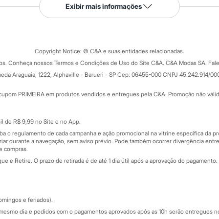
Serviços
Exibir mais informações
Tipos de serviços
o C&A
Clique e retire
Trocas e devoluções
ograma
Copyright Notice: © C&A e suas entidades relacionadas.
Formas de pagamento
dos. Conheça nossos Termos e Condições de Uso do Site C&A. C&A Modas SA. Fale
Todas as vantagens
ay
eda Araguaia, 1222, Alphaville - Barueri - SP Cep: 06455-000 CNPJ 45.242.914/00
Minha C&A
rtão
Cupons de desconto
cupom PRIMEIRA em produtos vendidos e entregues pela C&A. Promoção não válida p
Cartão presente
atórios
Sobre o cartão presente
nceira
l de R$ 9,99 no Site e no App.
de
iba o regulamento de cada campanha e ação promocional na vitrine específica da
iar durante a navegação, sem aviso prévio. Pode também ocorrer divergência entre
de compras.
 e Retire. O prazo de retirada é de até 1 dia útil após a aprovação do pagamento. 
omingos e feriados).
mesmo dia e pedidos com o pagamentos aprovados após as 10h serão entregues no 