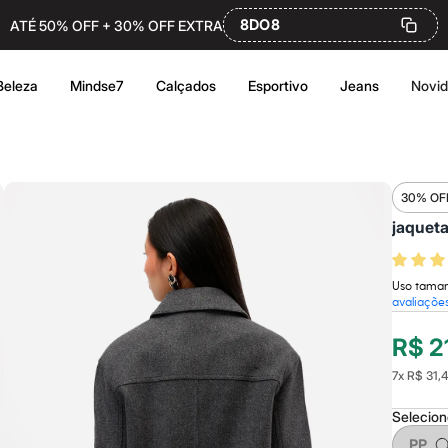
8DO8
ATÉ 50% OFF + 30% OFF EXTRA
Beleza
Mindse7
Calçados
Esportivo
Jeans
Novi
30% OF
jaqueta
Uso tamanh
avaliaçõe
R$ 2
7
x
R$ 31,
Selecio
PP