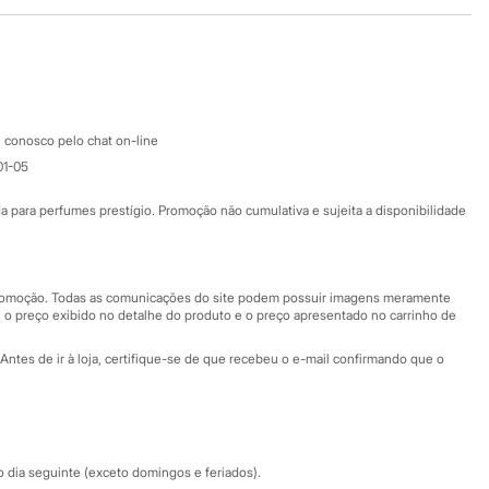
Baixe o app
Google store
Apple store
Atendimento
 conosco pelo chat on-line
01-05
Ajuda
Fale conosco
ara perfumes prestígio. Promoção não cumulativa e sujeita a disponibilidade
Nossas lojas
Nossas lojas plus size
Central de ética
 promoção. Todas as comunicações do site podem possuir imagens meramente
 o preço exibido no detalhe do produto e o preço apresentado no carrinho de
Eventos
Antes de ir à loja, certifique-se de que recebeu o e-mail confirmando que o
Especial Dia dos Pais
dia seguinte (exceto domingos e feriados).