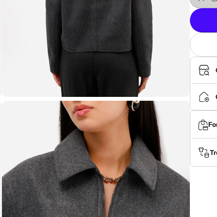
Fo
Tr