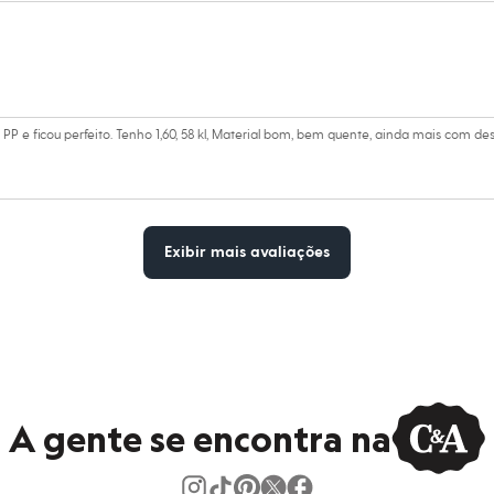
ratura máxima de 40ºC.
dora.
al.
eratura média.
e ficou perfeito. Tenho 1,60, 58 kl, Material bom, bem quente, ainda mais com de
úmido.
Exibir mais avaliações
A gente se encontra na