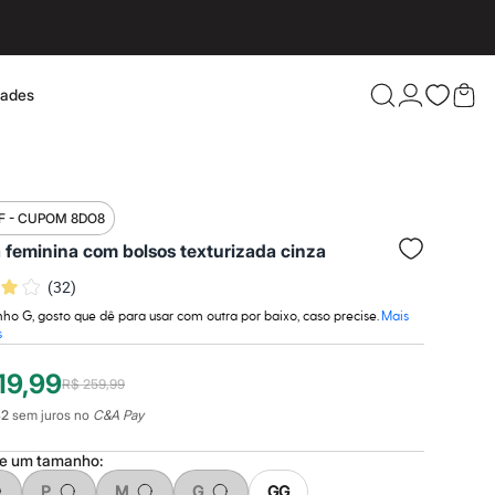
dades
Confira 
F - CUPOM 8DO8
 feminina com bolsos texturizada cinza
(
32
)
o G, gosto que dê para usar com outra por baixo, caso precise.
Mais
s
19,99
R$ 259,99
42
sem juros no
C&A Pay
ne um
tamanho
:
P
M
G
GG